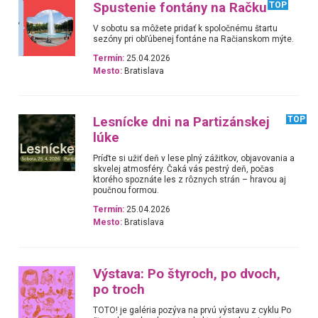
Spustenie fontány na Račku
TOP
V sobotu sa môžete pridať k spoločnému štartu
sezóny pri obľúbenej fontáne na Račianskom mýte.
Termín:
25.04.2026
Mesto:
Bratislava
Lesnícke dni na Partizánskej
TOP
lúke
Príďte si užiť deň v lese plný zážitkov, objavovania a
skvelej atmosféry. Čaká vás pestrý deň, počas
ktorého spoznáte les z rôznych strán – hravou aj
poučnou formou.
Termín:
25.04.2026
Mesto:
Bratislava
Výstava: Po štyroch, po dvoch,
po troch
TOTO! je galéria pozýva na prvú výstavu z cyklu Po