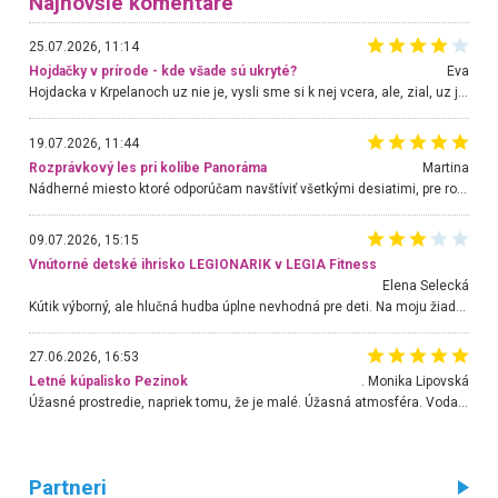
Najnovšie komentáre
25.07.2026, 11:14
Hojdačky v prírode - kde všade sú ukryté?
Eva
Hojdacka v Krpelanoch uz nie je, vysli sme si k nej vcera, ale, zial, uz je znicena. Ak sem planujete cestu len kvoli hojdacke, mozete si ju usetrit. Krasny vyhlad je tu vsak aj bez hojdacky :-)
19.07.2026, 11:44
Rozprávkový les pri kolibe Panoráma
Martina
Nádherné miesto ktoré odporúčam navštíviť všetkými desiatimi, pre rodiny s deťmi, dôchodcom... Proste a jednoducho ozaj rozprávkový les.. určite ešte prídeme. Odniesli sme si na pamiatku krásne tričká,
09.07.2026, 15:15
Vnútorné detské ihrisko LEGIONARIK v LEGIA Fitness
Elena Selecká
Kútik výborný, ale hlučná hudba úplne nevhodná pre deti. Na moju žiadosť o aspoň sušenie nereagovali.
27.06.2026, 16:53
Letné kúpalisko Pezinok
. Monika Lipovská
Úžasné prostredie, napriek tomu, že je malé. Úžasná atmosféra. Voda fantastická a nádherná. Ľudí je pomerne veľa, ale su mili a ohľaduplní. Je veľmi zaujímavé sledovať, ako dokážu spolu športovať cudzí ľudia a bez ohľadu na vek. Vládne tu pohoda. Vnuka neviem dostať z vody. Ďakujem za krásny deň . Urcite sa sem vrátim. Jediný problém je s parkovaním, ale aj ten sa mi podarilo vyriešiť. Monika Bratislava
Partneri