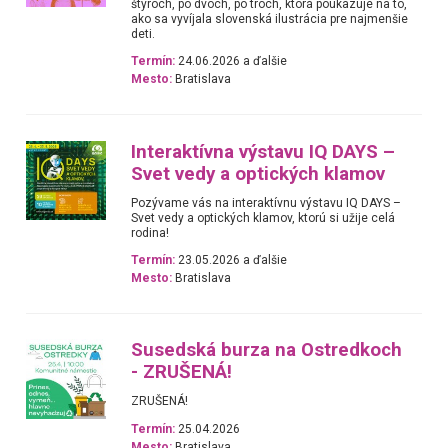
štyroch, po dvoch, po troch, ktorá poukazuje na to,
ako sa vyvíjala slovenská ilustrácia pre najmenšie
deti.
Termín:
24.06.2026 a ďalšie
Mesto:
Bratislava
Interaktívna výstavu IQ DAYS –
Svet vedy a optických klamov
Pozývame vás na interaktívnu výstavu IQ DAYS –
Svet vedy a optických klamov, ktorú si užije celá
rodina!
Termín:
23.05.2026 a ďalšie
Mesto:
Bratislava
Susedská burza na Ostredkoch
- ZRUŠENÁ!
ZRUŠENÁ!
Termín:
25.04.2026
Mesto:
Bratislava