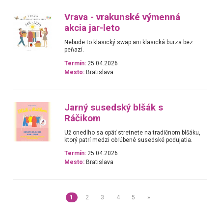
Vrava - vrakunské výmenná
akcia jar-leto
Nebude to klasický swap ani klasická burza bez
peňazí.
Termín:
25.04.2026
Mesto:
Bratislava
Jarný susedský blšák s
Ráčikom
Už onedlho sa opäť stretnete na tradičnom blšáku,
ktorý patrí medzi obľúbené susedské podujatia.
Termín:
25.04.2026
Mesto:
Bratislava
1
2
3
4
5
»