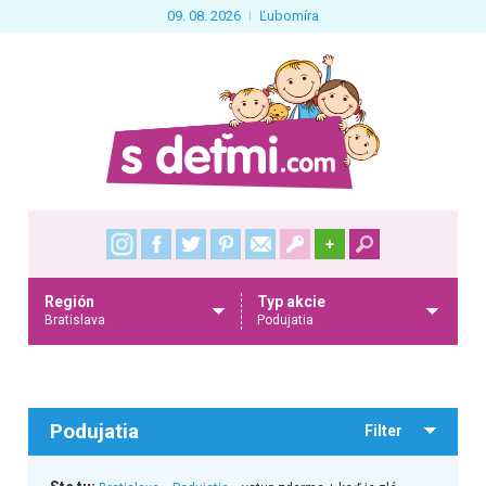
09. 08. 2026
Ľubomíra
+
Región
Typ akcie
Bratislava
Podujatia
Podujatia
Filter