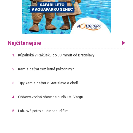
Najčítanejšie
1.
Kúpaliská v Rakúsku do 30 minút od Bratislavy
2.
Kam s deťmi cez letné prázdniny?
3.
Tipy kam s deťmi v Bratislave a okolí
4.
Ohňovo-vodná show na hudbu M. Vargu
5.
Labková patrola - dinosaurí film