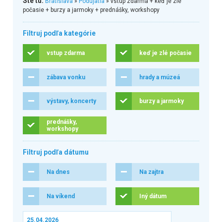
Ste tu:
Bratislava
»
Podujatia
» vstup zdarma + keď je zlé
počasie + burzy a jarmoky + prednášky, workshopy
Filtruj podľa kategórie
vstup zdarma
keď je zlé počasie
zábava vonku
hrady a múzeá
výstavy, koncerty
burzy a jarmoky
prednášky,
workshopy
Filtruj podľa dátumu
Na dnes
Na zajtra
Na víkend
Iný dátum