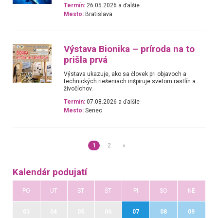
Termín:
26.05.2026 a ďalšie
Mesto:
Bratislava
Výstava Bionika – príroda na to
prišla prvá
Výstava ukazuje, ako sa človek pri objavoch a
technických riešeniach inšpiruje svetom rastlín a
živočíchov.
Termín:
07.08.2026 a ďalšie
Mesto:
Senec
1
2
»
Kalendár podujatí
PO
UT
ST
ŠT
PI
SO
NE
03
04
05
06
07
08
09