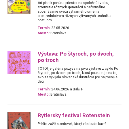
Art piknik ponúka priestor na spoločnú tvorbu,
stretnutie rôznych generácií a neformálne
spoznávanie sveta výtvarného umenia
prostredníctvom rôznych výtvarných techník a
postupov.
Termín:
22.05.2026
Mesto:
Bratislava
Výstava: Po štyroch, po dvoch,
po troch
TOTO! je galéria pozýva na prvú výstavu z cyklu Po
štyroch, po dvoch, po troch, ktorá poukazuje na to,
ako sa vyvíjala slovenská ilustrácia pre najmenšie
deti.
Termín:
24.06.2026 a ďalšie
Mesto:
Bratislava
Rytiersky festival Rotenstein
Príďte zažiť stredovek, ktorý vás bude baviť.