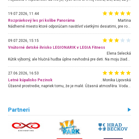
19.07.2026, 11:44
Rozprávkový les pri kolibe Panoráma
Martina
Nádherné miesto ktoré odporúčam navštíviť všetkými desiatimi, pre rodiny s deťmi, dôchodcom... Proste a jednoducho ozaj rozprávkový les.. určite ešte prídeme. Odniesli sme si na pamiatku krásne tričká,
09.07.2026, 15:15
Vnútorné detské ihrisko LEGIONARIK v LEGIA Fitness
Elena Selecká
Kútik výborný, ale hlučná hudba úplne nevhodná pre deti. Na moju žiadosť o aspoň sušenie nereagovali.
27.06.2026, 16:53
Letné kúpalisko Pezinok
. Monika Lipovská
Úžasné prostredie, napriek tomu, že je malé. Úžasná atmosféra. Voda fantastická a nádherná. Ľudí je pomerne veľa, ale su mili a ohľaduplní. Je veľmi zaujímavé sledovať, ako dokážu spolu športovať cudzí ľudia a bez ohľadu na vek. Vládne tu pohoda. Vnuka neviem dostať z vody. Ďakujem za krásny deň . Urcite sa sem vrátim. Jediný problém je s parkovaním, ale aj ten sa mi podarilo vyriešiť. Monika Bratislava
Partneri