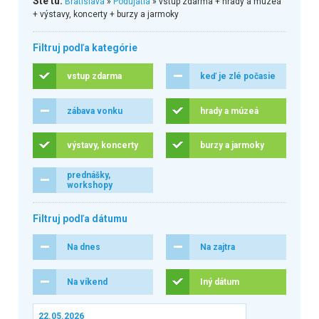
Ste tu:
Bratislava
»
Podujatia
» vstup zdarma + hrady a múzeá
+ výstavy, koncerty + burzy a jarmoky
Filtruj podľa kategórie
vstup zdarma
keď je zlé počasie
zábava vonku
hrady a múzeá
výstavy, koncerty
burzy a jarmoky
prednášky,
workshopy
Filtruj podľa dátumu
Na dnes
Na zajtra
Na víkend
Iný dátum