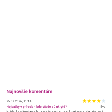
Najnovšie komentáre
25.07.2026, 11:14
Hojdačky v prírode - kde všade sú ukryté?
Eva
Hojdacka v Krpelanoch uz nie je, vysli sme si k nej vcera, ale, zial, uz je znicena. Ak sem planujete cestu len kvoli hojdacke, mozete si ju usetrit. Krasny vyhlad je tu vsak aj bez hojdacky :-)