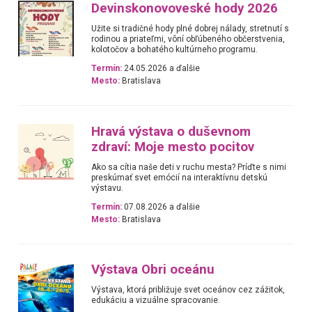
Devin­skonovoveské hody 2026
Užite si tradičné hody plné dobrej nálady, stretnutí s
rodinou a priateľmi, vôní obľúbeného občerstvenia,
kolotočov a bohatého kultúrneho programu.
Termín:
24.05.2026 a ďalšie
Mesto:
Bratislava
Hravá výstava o duševnom
zdraví: Moje mesto pocitov
Ako sa cítia naše deti v ruchu mesta? Príďte s nimi
preskúmať svet emócií na interaktívnu detskú
výstavu.
Termín:
07.08.2026 a ďalšie
Mesto:
Bratislava
Výstava Obri oceánu
Výstava, ktorá približuje svet oceánov cez zážitok,
edukáciu a vizuálne spracovanie.