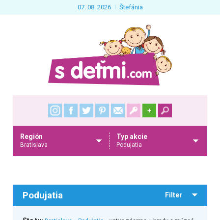
07. 08. 2026
Štefánia
+
Región
Typ akcie
Bratislava
Podujatia
Podujatia
Filter