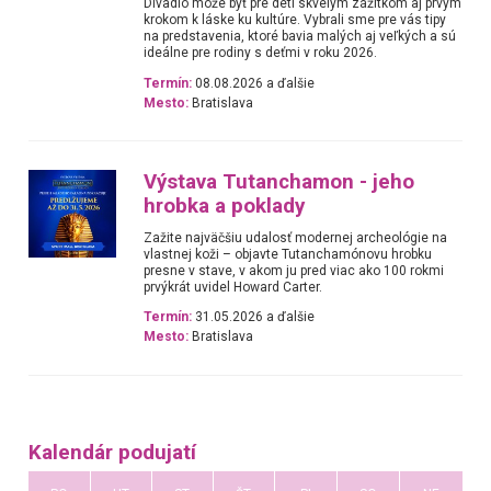
Divadlo môže byť pre deti skvelým zážitkom aj prvým
krokom k láske ku kultúre. Vybrali sme pre vás tipy
na predstavenia, ktoré bavia malých aj veľkých a sú
ideálne pre rodiny s deťmi v roku 2026.
Termín:
08.08.2026 a ďalšie
Mesto:
Bratislava
Výstava Tutanchamon - jeho
hrobka a poklady
Zažite najväčšiu udalosť modernej archeológie na
vlastnej koži – objavte Tutanchamónovu hrobku
presne v stave, v akom ju pred viac ako 100 rokmi
prvýkrát uvidel Howard Carter.
Termín:
31.05.2026 a ďalšie
Mesto:
Bratislava
Kalendár podujatí