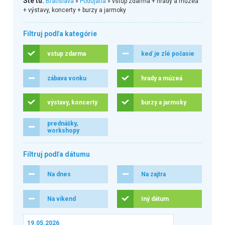
Ste tu:
Bratislava
»
Podujatia
» vstup zdarma + hrady a múzeá
+ výstavy, koncerty + burzy a jarmoky
Filtruj podľa kategórie
vstup zdarma
keď je zlé počasie
zábava vonku
hrady a múzeá
výstavy, koncerty
burzy a jarmoky
prednášky,
workshopy
Filtruj podľa dátumu
Na dnes
Na zajtra
Na víkend
Iný dátum