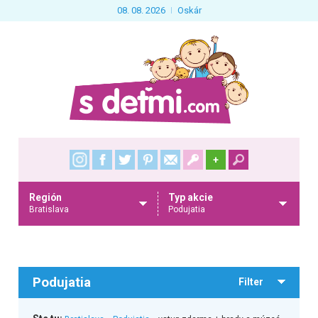
08. 08. 2026
Oskár
+
Región
Typ akcie
Bratislava
Podujatia
Podujatia
Filter