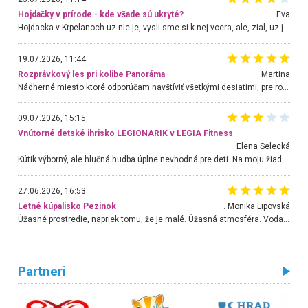
Hojdačky v prírode - kde všade sú ukryté?
Eva
Hojdacka v Krpelanoch uz nie je, vysli sme si k nej vcera, ale, zial, uz je znicena. Ak sem planujete cestu len kvoli hojdacke, mozete si ju usetrit. Krasny vyhlad je tu vsak aj bez hojdacky :-)
19.07.2026, 11:44
Rozprávkový les pri kolibe Panoráma
Martina
Nádherné miesto ktoré odporúčam navštíviť všetkými desiatimi, pre rodiny s deťmi, dôchodcom... Proste a jednoducho ozaj rozprávkový les.. určite ešte prídeme. Odniesli sme si na pamiatku krásne tričká,
09.07.2026, 15:15
Vnútorné detské ihrisko LEGIONARIK v LEGIA Fitness
Elena Selecká
Kútik výborný, ale hlučná hudba úplne nevhodná pre deti. Na moju žiadosť o aspoň sušenie nereagovali.
27.06.2026, 16:53
Letné kúpalisko Pezinok
. Monika Lipovská
Úžasné prostredie, napriek tomu, že je malé. Úžasná atmosféra. Voda fantastická a nádherná. Ľudí je pomerne veľa, ale su mili a ohľaduplní. Je veľmi zaujímavé sledovať, ako dokážu spolu športovať cudzí ľudia a bez ohľadu na vek. Vládne tu pohoda. Vnuka neviem dostať z vody. Ďakujem za krásny deň . Urcite sa sem vrátim. Jediný problém je s parkovaním, ale aj ten sa mi podarilo vyriešiť. Monika Bratislava
Partneri