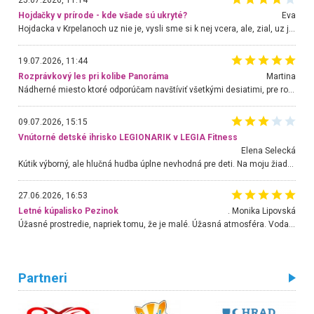
25.07.2026, 11:14
Hojdačky v prírode - kde všade sú ukryté?
Eva
Hojdacka v Krpelanoch uz nie je, vysli sme si k nej vcera, ale, zial, uz je znicena. Ak sem planujete cestu len kvoli hojdacke, mozete si ju usetrit. Krasny vyhlad je tu vsak aj bez hojdacky :-)
19.07.2026, 11:44
Rozprávkový les pri kolibe Panoráma
Martina
Nádherné miesto ktoré odporúčam navštíviť všetkými desiatimi, pre rodiny s deťmi, dôchodcom... Proste a jednoducho ozaj rozprávkový les.. určite ešte prídeme. Odniesli sme si na pamiatku krásne tričká,
09.07.2026, 15:15
Vnútorné detské ihrisko LEGIONARIK v LEGIA Fitness
Elena Selecká
Kútik výborný, ale hlučná hudba úplne nevhodná pre deti. Na moju žiadosť o aspoň sušenie nereagovali.
27.06.2026, 16:53
Letné kúpalisko Pezinok
. Monika Lipovská
Úžasné prostredie, napriek tomu, že je malé. Úžasná atmosféra. Voda fantastická a nádherná. Ľudí je pomerne veľa, ale su mili a ohľaduplní. Je veľmi zaujímavé sledovať, ako dokážu spolu športovať cudzí ľudia a bez ohľadu na vek. Vládne tu pohoda. Vnuka neviem dostať z vody. Ďakujem za krásny deň . Urcite sa sem vrátim. Jediný problém je s parkovaním, ale aj ten sa mi podarilo vyriešiť. Monika Bratislava
Partneri