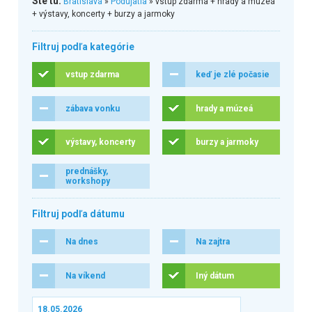
Ste tu:
Bratislava
»
Podujatia
» vstup zdarma + hrady a múzeá
+ výstavy, koncerty + burzy a jarmoky
Filtruj podľa kategórie
vstup zdarma
keď je zlé počasie
zábava vonku
hrady a múzeá
výstavy, koncerty
burzy a jarmoky
prednášky,
workshopy
Filtruj podľa dátumu
Na dnes
Na zajtra
Na víkend
Iný dátum