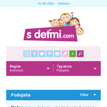
10. 08. 2026
Vavrinec
+
Región
Typ akcie
Bratislava
Podujatia
Podujatia
Filter