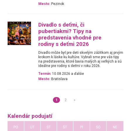
Mesto:
Pezinok
Divadlo s deťmi, či
pubertiakmi? Tipy na
predstavenia vhodné pre
rodiny s deťmi 2026
Divadlo môže byť pre deti skvelým zážitkom aj prvým
krokom k láske ku kultúre. Vybrali sme pre vás tipy
na predstavenia, ktoré bavia malých aj veľkých a sú
ideálne pre rodiny s deťmi v roku 2026.
Termín:
10.08.2026 a ďalšie
Mesto:
Bratislava
1
2
»
Kalendár podujatí
PO
UT
ST
ŠT
PI
SO
NE