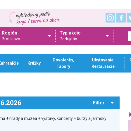
Región
Typ akcie
Bratislava
Podujatia
Dovolenky,
Ubytovanie,
Zahraničie
Krúžky
Tábory
Reštaurácie
.06.2026
Filter
ma + hrady a múzeá + výstavy, koncerty + burzy a jarmoky