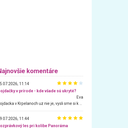
Najnovšie komentáre
5.07.2026, 11:14
ojdačky v prírode - kde všade sú ukryté?
Eva
Hojdacka v Krpelanoch uz nie je, vysli sme si k nej vcera, ale, zial, uz je znicena. Ak sem planujete cestu len kvoli hojdacke, mozete si ju usetrit. Krasny vyhlad je tu vsak aj bez hojdacky :-)
9.07.2026, 11:44
ozprávkový les pri kolibe Panoráma