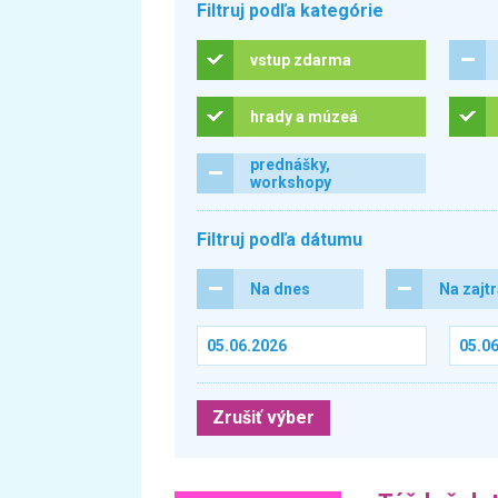
Filtruj podľa kategórie
vstup zdarma
hrady a múzeá
prednášky,
workshopy
Filtruj podľa dátumu
Na dnes
Na zajt
Zrušiť výber