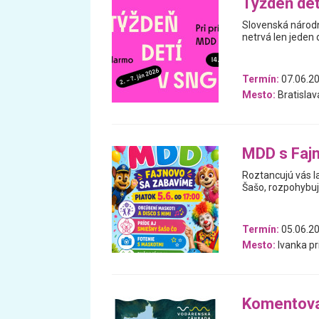
Týždeň det
Slovenská národná
netrvá len jeden 
Termín:
07.06.20
Mesto:
Bratislav
MDD s Faj
Roztancujú vás l
Šašo, rozpohybuj
Termín:
05.06.2
Mesto:
Ivanka pr
Komentova