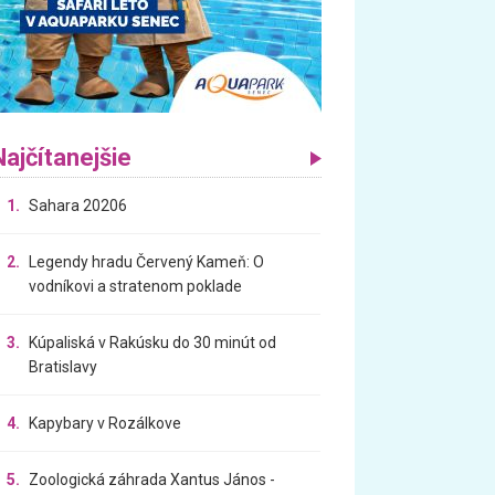
Najčítanejšie
1.
Sahara 20206
2.
Legendy hradu Červený Kameň: O
vodníkovi a stratenom poklade
3.
Kúpaliská v Rakúsku do 30 minút od
Bratislavy
4.
Kapybary v Rozálkove
5.
Zoologická záhrada Xantus János -