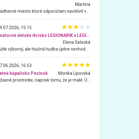
Martina
Nádherné miesto ktoré odporúčam navštíviť všetkými desiatimi, pre rodiny s deťmi, dôchodcom... Proste a jednoducho ozaj rozprávkový les.. určite ešte prídeme. Odniesli sme si na pamiatku krásne tričká,
9.07.2026, 15:15
Vnútorné detské ihrisko LEGIONARIK v LEGIA Fitness
Elena Selecká
Kútik výborný, ale hlučná hudba úplne nevhodná pre deti. Na moju žiadosť o aspoň sušenie nereagovali.
7.06.2026, 16:53
etné kúpalisko Pezinok
. Monika Lipovská
Úžasné prostredie, napriek tomu, že je malé. Úžasná atmosféra. Voda fantastická a nádherná. Ľudí je pomerne veľa, ale su mili a ohľaduplní. Je veľmi zaujímavé sledovať, ako dokážu spolu športovať cudzí ľudia a bez ohľadu na vek. Vládne tu pohoda. Vnuka neviem dostať z vody. Ďakujem za krásny deň . Urcite sa sem vrátim. Jediný problém je s parkovaním, ale aj ten sa mi podarilo vyriešiť. Monika Bratislava