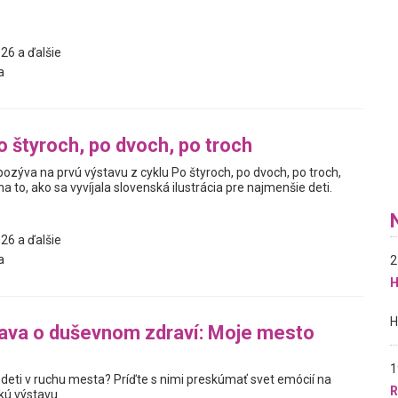
26 a ďalšie
a
o štyroch, po dvoch, po troch
pozýva na prvú výstavu z cyklu Po štyroch, po dvoch, po troch,
a to, ako sa vyvíjala slovenská ilustrácia pre najmenšie deti.
26 a ďalšie
a
2
H
ava o duševnom zdraví: Moje mesto
1
 deti v ruchu mesta? Príďte s nimi preskúmať svet emócií na
R
kú výstavu.