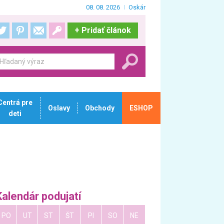
08. 08. 2026
Oskár
+
Pridať článok
Centrá pre
Oslavy
Obchody
ESHOP
deti
Kalendár podujatí
PO
UT
ST
ŠT
PI
SO
NE