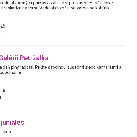
Víkendu otvorených parkov a záhrad si pre vás vo Vodárenskej
i prehliadku na tému Voda okolo nás, od zdroja po kohútik.
026
a
Galérii Petržalka
 deň plný radosti. Príďte s rodinou, susedmi alebo kamarátmi a
 popoludnie.
026
a
juniáles
rodinu.