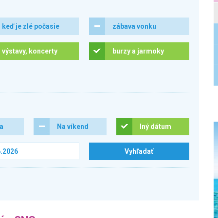
keď je zlé počasie
zábava vonku
výstavy, koncerty
burzy a jarmoky
ra
Na víkend
Iný dátum