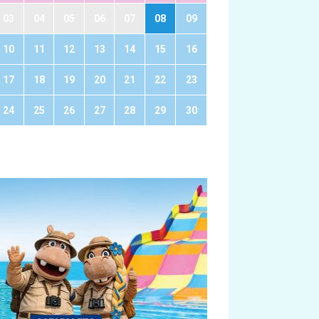
03
04
05
06
07
08
09
10
11
12
13
14
15
16
17
18
19
20
21
22
23
24
25
26
27
28
29
30