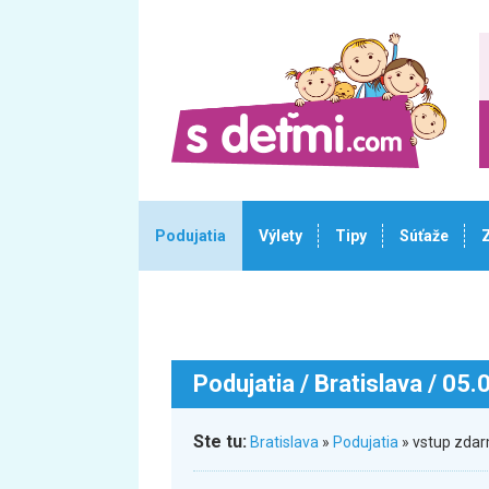
Podujatia
Výlety
Tipy
Súťaže
Podujatia
/ Bratislava / 05
Ste tu:
Bratislava
»
Podujatia
» vstup zdar