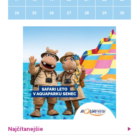
24
25
26
27
28
29
30
Najčítanejšie