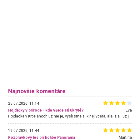
Najnovšie komentáre
25.07.2026, 11:14
Hojdačky v prírode - kde všade sú ukryté?
Eva
Hojdacka v Krpelanoch uz nie je, vysli sme si k nej vcera, ale, zial, uz je znicena. Ak sem planujete cestu len kvoli hojdacke, mozete si ju usetrit. Krasny vyhlad je tu vsak aj bez hojdacky :-)
19.07.2026, 11:44
Rozprávkový les pri kolibe Panoráma
Martina