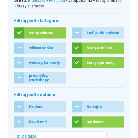
Ste tu:
Bratislava
»
Podujatia
» vstup zdarma + hrady a múzeá
+ burzy a jarmoky
Filtruj podľa kategórie
vstup zdarma
keď je zlé počasie
zábava vonku
hrady a múzeá
výstavy, koncerty
burzy a jarmoky
prednášky,
workshopy
Filtruj podľa dátumu
Na dnes
Na zajtra
Na víkend
Iný dátum