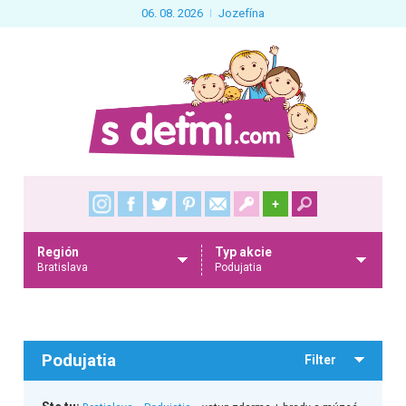
06. 08. 2026
Jozefína
+
Región
Typ akcie
Bratislava
Podujatia
Podujatia
Filter