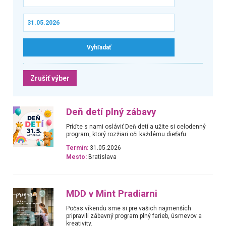
Zrušiť výber
Deň detí plný zábavy
Príďte s nami osláviť Deň detí a užite si celodenný
program, ktorý rozžiari oči každému dieťaťu
Termín:
31.05.2026
Mesto:
Bratislava
MDD v Mint Pradiarni
Počas víkendu sme si pre vašich najmenších
pripravili zábavný program plný farieb, úsmevov a
kreativity.