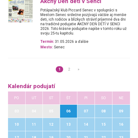
Akčný Deň detí v Senci
Potápačský klub Piccard Senec v spolupráci s
Mestom Senec srdečne pozývajú väčšie aj menšie
deti, ich rodičov a blízkych stráviť príjemné dva dni
na tradičné podujatie AKČNÝ DEŇ DETÍ V SENCI
2026. Toto krásne podujatie napíše v tomto roku už
svoju 25-tu kapitolu.
Termín:
31.05.2026 a ďalšie
Mesto:
Senec
1
2
»
Kalendár podujatí
PO
UT
ST
ŠT
PI
SO
NE
03
04
05
06
07
08
09
10
11
12
13
14
15
16
17
18
19
20
21
22
23