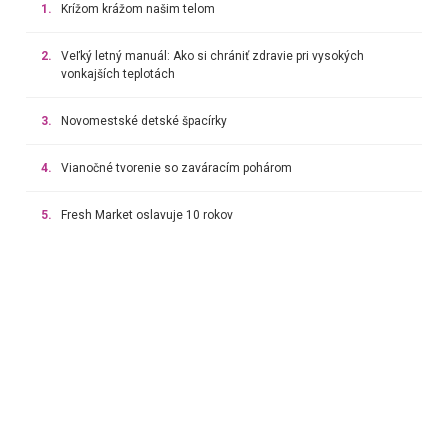
1.
Krížom krážom našim telom
2.
Veľký letný manuál: Ako si chrániť zdravie pri vysokých
vonkajších teplotách
3.
Novomestské detské špacírky
4.
Vianočné tvorenie so zaváracím pohárom
5.
Fresh Market oslavuje 10 rokov