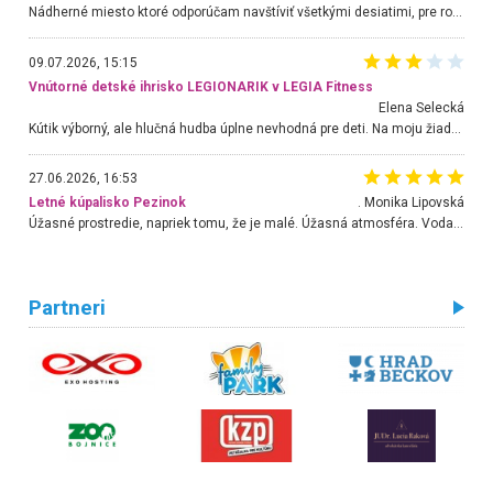
Nádherné miesto ktoré odporúčam navštíviť všetkými desiatimi, pre rodiny s deťmi, dôchodcom... Proste a jednoducho ozaj rozprávkový les.. určite ešte prídeme. Odniesli sme si na pamiatku krásne tričká,
09.07.2026, 15:15
Vnútorné detské ihrisko LEGIONARIK v LEGIA Fitness
Elena Selecká
Kútik výborný, ale hlučná hudba úplne nevhodná pre deti. Na moju žiadosť o aspoň sušenie nereagovali.
27.06.2026, 16:53
Letné kúpalisko Pezinok
. Monika Lipovská
Úžasné prostredie, napriek tomu, že je malé. Úžasná atmosféra. Voda fantastická a nádherná. Ľudí je pomerne veľa, ale su mili a ohľaduplní. Je veľmi zaujímavé sledovať, ako dokážu spolu športovať cudzí ľudia a bez ohľadu na vek. Vládne tu pohoda. Vnuka neviem dostať z vody. Ďakujem za krásny deň . Urcite sa sem vrátim. Jediný problém je s parkovaním, ale aj ten sa mi podarilo vyriešiť. Monika Bratislava
Partneri