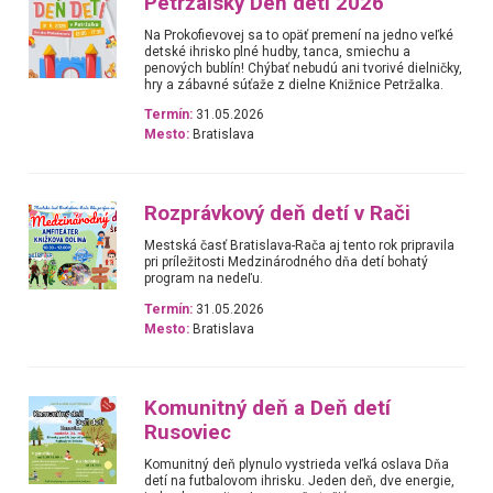
Petržalský Deň detí 2026
Na Prokofievovej sa to opäť premení na jedno veľké
detské ihrisko plné hudby, tanca, smiechu a
penových bublín! Chýbať nebudú ani tvorivé dielničky,
hry a zábavné súťaže z dielne Knižnice Petržalka.
Termín:
31.05.2026
Mesto:
Bratislava
Rozprávkový deň detí v Rači
Mestská časť Bratislava-Rača aj tento rok pripravila
pri príležitosti Medzinárodného dňa detí bohatý
program na nedeľu.
Termín:
31.05.2026
Mesto:
Bratislava
Komunitný deň a Deň detí
Rusoviec
Komunitný deň plynulo vystrieda veľká oslava Dňa
detí na futbalovom ihrisku. Jeden deň, dve energie,