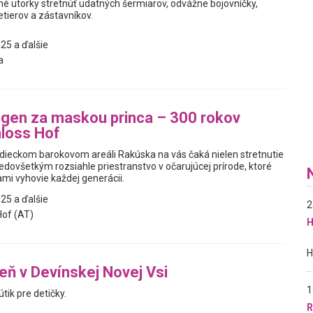
é utorky stretnúť udatných šermiarov, odvážne bojovníčky,
tierov a zástavníkov.
25 a ďalšie
a
gen za maskou princa – 300 rokov
loss Hof
dieckom barokovom areáli Rakúska na vás čaká nielen stretnutie
predovšetkým rozsiahle priestranstvo v očarujúcej prírode, ktoré
mi vyhovie každej generácii.
25 a ďalšie
2
of (AT)
H
reň v Devínskej Novej Vsi
1
útik pre detičky.
R