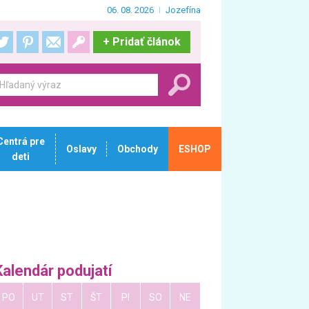
06. 08. 2026
Jozefína
+
Pridať článok
Centrá pre
Oslavy
Obchody
ESHOP
deti
Kalendár podujatí
PO
UT
ST
ŠT
PI
SO
NE