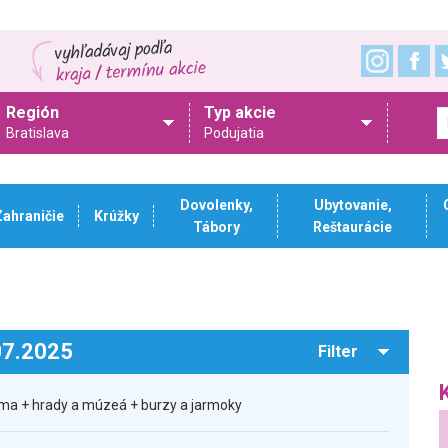
Región
Typ akcie
Bratislava
Podujatia
Dovolenky,
Ubytovanie,
Zahraničie
Krúžky
Tábory
Reštaurácie
.07.2025
Filter
ma + hrady a múzeá + burzy a jarmoky