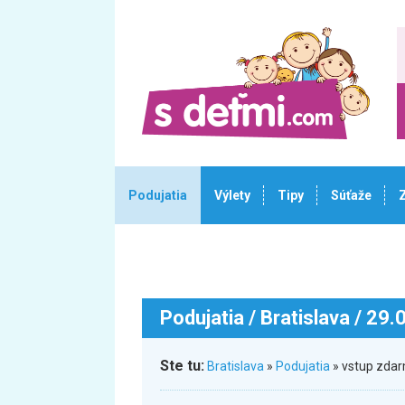
Podujatia
Výlety
Tipy
Súťaže
Podujatia
/ Bratislava / 29
Ste tu:
Bratislava
»
Podujatia
» vstup zdar