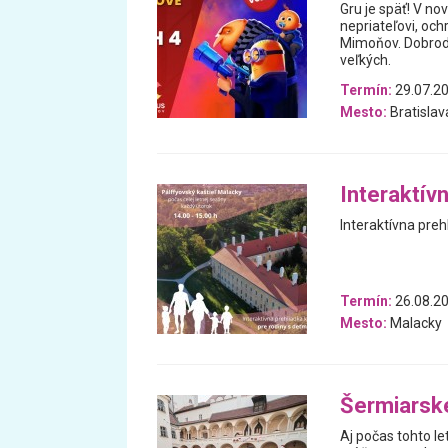
Gru je späť! V n
nepriateľovi, och
Mimoňov. Dobrodr
veľkých.
Termín:
29.07.2
Mesto:
Bratislav
Interaktívn
Interaktívna preh
Termín:
26.08.20
Mesto:
Malacky
Šermiarske
Aj počas tohto le