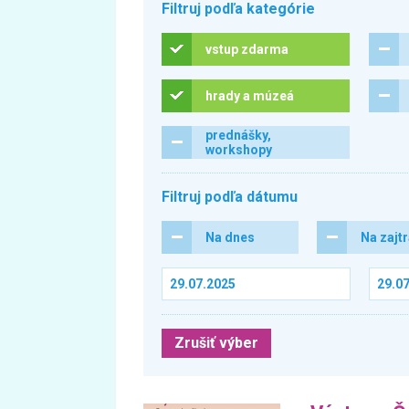
Filtruj podľa kategórie
vstup zdarma
hrady a múzeá
prednášky,
workshopy
Filtruj podľa dátumu
Na dnes
Na zajt
Zrušiť výber