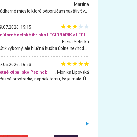
Martina
Nádherné miesto ktoré odporúčam navštíviť všetkými desiatimi, pre rodiny s deťmi, dôchodcom... Proste a jednoducho ozaj rozprávkový les.. určite ešte prídeme. Odniesli sme si na pamiatku krásne tričká,
9.07.2026, 15:15
Vnútorné detské ihrisko LEGIONARIK v LEGIA Fitness
Elena Selecká
Kútik výborný, ale hlučná hudba úplne nevhodná pre deti. Na moju žiadosť o aspoň sušenie nereagovali.
7.06.2026, 16:53
etné kúpalisko Pezinok
. Monika Lipovská
Úžasné prostredie, napriek tomu, že je malé. Úžasná atmosféra. Voda fantastická a nádherná. Ľudí je pomerne veľa, ale su mili a ohľaduplní. Je veľmi zaujímavé sledovať, ako dokážu spolu športovať cudzí ľudia a bez ohľadu na vek. Vládne tu pohoda. Vnuka neviem dostať z vody. Ďakujem za krásny deň . Urcite sa sem vrátim. Jediný problém je s parkovaním, ale aj ten sa mi podarilo vyriešiť. Monika Bratislava