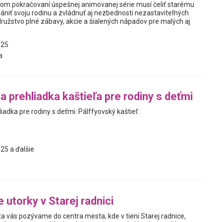
ovom pokračovaní úspešnej animovanej série musí čeliť starému
rániť svoju rodinu a zvládnuť aj nezbednosti nezastaviteľných
užstvo plné zábavy, akcie a šialených nápadov pre malých aj
025
a
a prehliadka kaštieľa pre rodiny s deťmi
liadka pre rodiny s deťmi: Pálffyovský kaštieľ.
25 a ďalšie
 utorky v Starej radnici
ta vás pozývame do centra mesta, kde v tieni Starej radnice,