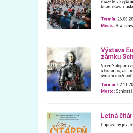
môžete vo vybran
bubeníkov, muške
Termín:
26.08.20
Mesto:
Bratislav
Výstava Eu
zámku Sch
Vo veľkolepom vi
s históriou, ale 
svojimi možnosťa
Termín:
02.11.20
Mesto:
Schloss H
Letná čitá
Pripravený je aj k