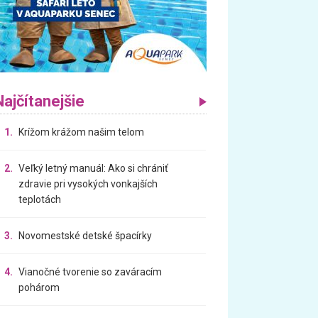
Najčítanejšie
1.
Krížom krážom našim telom
2.
Veľký letný manuál: Ako si chrániť
zdravie pri vysokých vonkajších
teplotách
3.
Novomestské detské špacírky
4.
Vianočné tvorenie so zaváracím
pohárom