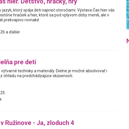
s hier. Detstvo, hračky, hry
y jazyk, ktorý spája deti naprieč storočiami. Výstava Čas hier vás
istórie hračiek a hier, ktoré sa pod vplyvom doby menili, ale v
i prekvapivo rovnaké.
26 a ďalšie
elňa pre deti
výtvarné techniky a materiály. Dielne je možné absolvovať i
z ohľadu na predchádzajúce skúsenosti.
025
a
 v Ružinove - Ja, zloduch 4