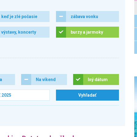
keď je zlé počasie
zábava vonku
výstavy, koncerty
burzy a jarmoky
ra
Na víkend
Iný dátum