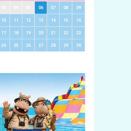
03
04
05
06
07
08
09
10
11
12
13
14
15
16
17
18
19
20
21
22
23
24
25
26
27
28
29
30