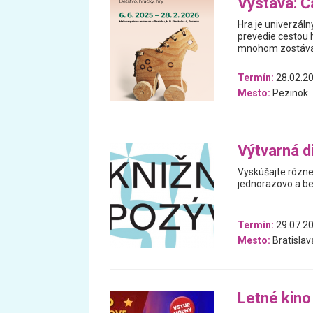
Výstava: Ča
Hra je univerzáln
prevedie cestou h
mnohom zostával
Termín:
28.02.20
Mesto:
Pezinok
Výtvarná di
Vyskúšajte rôzne 
jednorazovo a be
Termín:
29.07.2
Mesto:
Bratislav
Letné kino