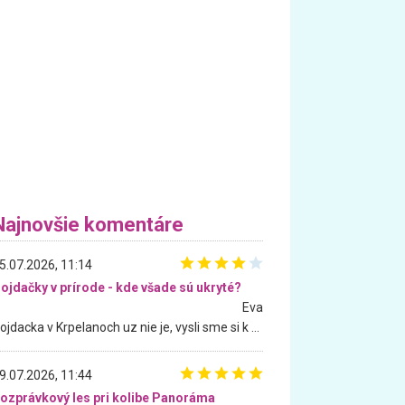
Najnovšie komentáre
5.07.2026, 11:14
ojdačky v prírode - kde všade sú ukryté?
Eva
Hojdacka v Krpelanoch uz nie je, vysli sme si k nej vcera, ale, zial, uz je znicena. Ak sem planujete cestu len kvoli hojdacke, mozete si ju usetrit. Krasny vyhlad je tu vsak aj bez hojdacky :-)
9.07.2026, 11:44
ozprávkový les pri kolibe Panoráma