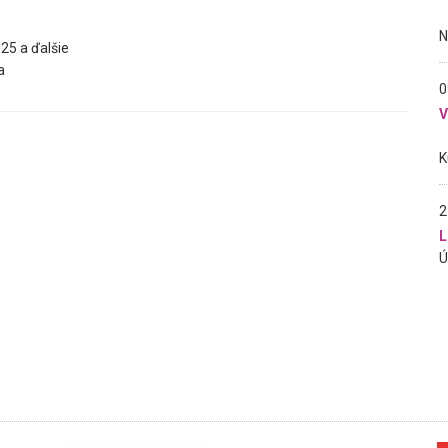
25 a ďalšie
a
0
2
L