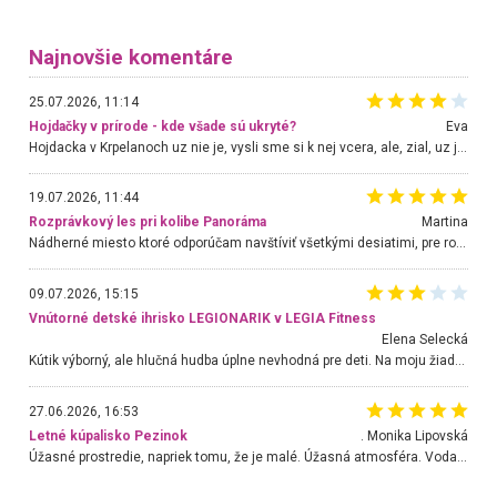
Najnovšie komentáre
25.07.2026, 11:14
Hojdačky v prírode - kde všade sú ukryté?
Eva
Hojdacka v Krpelanoch uz nie je, vysli sme si k nej vcera, ale, zial, uz je znicena. Ak sem planujete cestu len kvoli hojdacke, mozete si ju usetrit. Krasny vyhlad je tu vsak aj bez hojdacky :-)
19.07.2026, 11:44
Rozprávkový les pri kolibe Panoráma
Martina
Nádherné miesto ktoré odporúčam navštíviť všetkými desiatimi, pre rodiny s deťmi, dôchodcom... Proste a jednoducho ozaj rozprávkový les.. určite ešte prídeme. Odniesli sme si na pamiatku krásne tričká,
09.07.2026, 15:15
Vnútorné detské ihrisko LEGIONARIK v LEGIA Fitness
Elena Selecká
Kútik výborný, ale hlučná hudba úplne nevhodná pre deti. Na moju žiadosť o aspoň sušenie nereagovali.
27.06.2026, 16:53
Letné kúpalisko Pezinok
. Monika Lipovská
Úžasné prostredie, napriek tomu, že je malé. Úžasná atmosféra. Voda fantastická a nádherná. Ľudí je pomerne veľa, ale su mili a ohľaduplní. Je veľmi zaujímavé sledovať, ako dokážu spolu športovať cudzí ľudia a bez ohľadu na vek. Vládne tu pohoda. Vnuka neviem dostať z vody. Ďakujem za krásny deň . Urcite sa sem vrátim. Jediný problém je s parkovaním, ale aj ten sa mi podarilo vyriešiť. Monika Bratislava