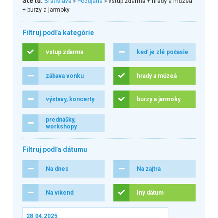
Ste tu:
Bratislava
»
Podujatia
» vstup zdarma + hrady a múzeá
+ burzy a jarmoky
Filtruj podľa kategórie
vstup zdarma
keď je zlé počasie
zábava vonku
hrady a múzeá
výstavy, koncerty
burzy a jarmoky
prednášky,
workshopy
Filtruj podľa dátumu
Na dnes
Na zajtra
Na víkend
Iný dátum