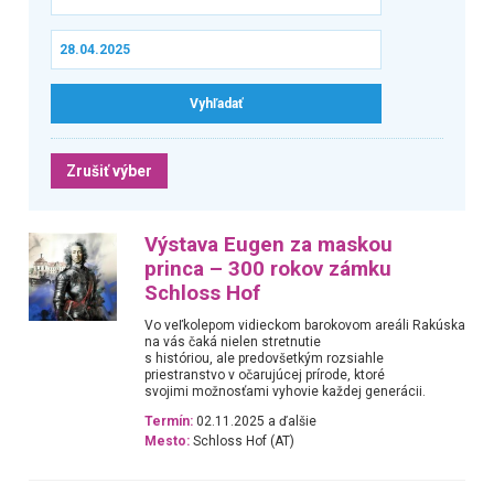
Zrušiť výber
Výstava Eugen za maskou
princa – 300 rokov zámku
Schloss Hof
Vo veľkolepom vidieckom barokovom areáli Rakúska
na vás čaká nielen stretnutie
s históriou, ale predovšetkým rozsiahle
priestranstvo v očarujúcej prírode, ktoré
svojimi možnosťami vyhovie každej generácii.
Termín:
02.11.2025 a ďalšie
Mesto:
Schloss Hof (AT)