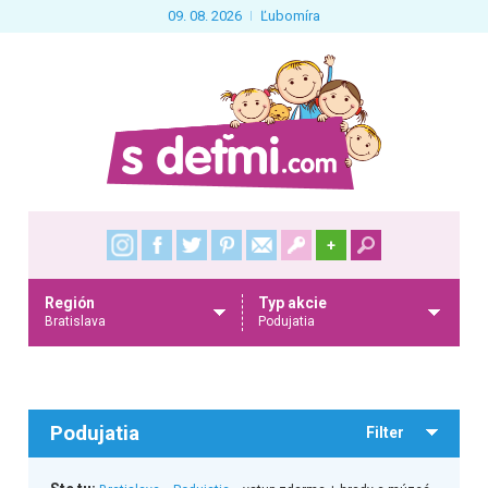
09. 08. 2026
Ľubomíra
+
Región
Typ akcie
Bratislava
Podujatia
Podujatia
Filter