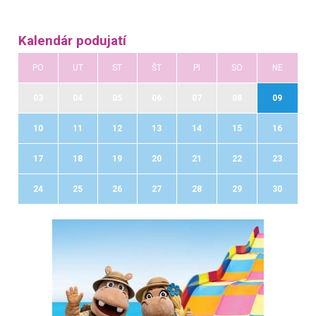
Kalendár podujatí
PO
UT
ST
ŠT
PI
SO
NE
03
04
05
06
07
08
09
10
11
12
13
14
15
16
17
18
19
20
21
22
23
24
25
26
27
28
29
30