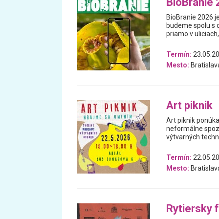
BioBranie
BioBranie 2026 j
budeme spolu s od
priamo v uliciach
Termín:
23.05.20
Mesto:
Bratislav
Art piknik
Art piknik ponúka
neformálne spoz
výtvarných techn
Termín:
22.05.2
Mesto:
Bratislav
Rytiersky 