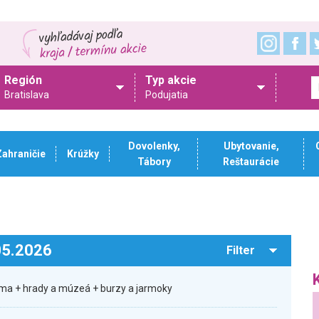
Región
Typ akcie
Bratislava
Podujatia
Dovolenky,
Ubytovanie,
Zahraničie
Krúžky
Tábory
Reštaurácie
.05.2026
Filter
ma + hrady a múzeá + burzy a jarmoky