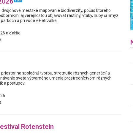
 2026
TOP
e dvojdňové mestské mapovanie biodiverzity, počas ktorého
borníkmi aj verejnosťou objavovať rastliny, vtáky, huby či hmyz
, parkoch a pri vode v Petržalke.
26 a ďalšie
a
 priestor na spoločnú tvorbu, stretnutie rôznych generácií a
návanie sveta výtvarného umenia prostredníctvom rôznych
ík a postupov.
026
a
festival Rotenstein