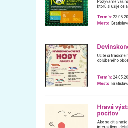
Pozývame vás na 
ktorú si užije celá
Termín:
23.05.20
Mesto:
Bratislav
Devin­sko
Užite si tradičné 
obľúbeného občer
Termín:
24.05.20
Mesto:
Bratislav
Hravá výst
pocitov
Ako sa cítia naše
interaktívnu dets