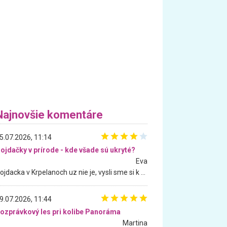
Najnovšie komentáre
5.07.2026, 11:14
ojdačky v prírode - kde všade sú ukryté?
Eva
Hojdacka v Krpelanoch uz nie je, vysli sme si k nej vcera, ale, zial, uz je znicena. Ak sem planujete cestu len kvoli hojdacke, mozete si ju usetrit. Krasny vyhlad je tu vsak aj bez hojdacky :-)
9.07.2026, 11:44
ozprávkový les pri kolibe Panoráma
Martina