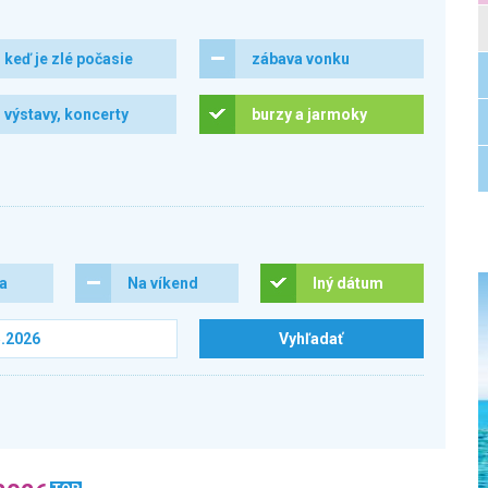
keď je zlé počasie
zábava vonku
výstavy, koncerty
burzy a jarmoky
ra
Na víkend
Iný dátum