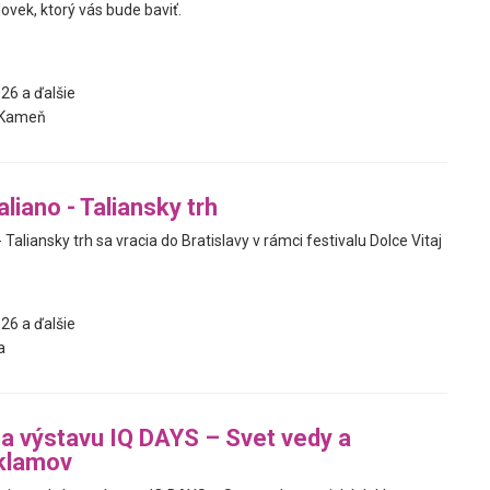
dovek, ktorý vás bude baviť.
26 a ďalšie
 Kameň
liano - Taliansky trh
 Taliansky trh sa vracia do Bratislavy v rámci festivalu Dolce Vitaj
26 a ďalšie
a
na výstavu IQ DAYS – Svet vedy a
 klamov