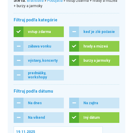
Ste tu:
Bratislava
»
Podujatia
» vstup zdarma + hrady a múzeá
+ burzy a jarmoky
Filtruj podľa kategórie
vstup zdarma
keď je zlé počasie
zábava vonku
hrady a múzeá
výstavy, koncerty
burzy a jarmoky
prednášky,
workshopy
Filtruj podľa dátumu
Na dnes
Na zajtra
Na víkend
Iný dátum