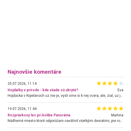
Najnovšie komentáre
25.07.2026, 11:14
Hojdačky v prírode - kde všade sú ukryté?
Eva
Hojdacka v Krpelanoch uz nie je, vysli sme si k nej vcera, ale, zial, uz je znicena. Ak sem planujete cestu len kvoli hojdacke, mozete si ju usetrit. Krasny vyhlad je tu vsak aj bez hojdacky :-)
19.07.2026, 11:44
Rozprávkový les pri kolibe Panoráma
Martina
Nádherné miesto ktoré odporúčam navštíviť všetkými desiatimi, pre rodiny s deťmi, dôchodcom... Proste a jednoducho ozaj rozprávkový les.. určite ešte prídeme. Odniesli sme si na pamiatku krásne tričká,