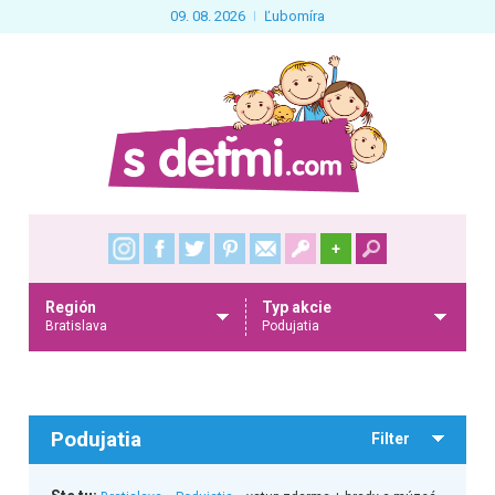
09. 08. 2026
Ľubomíra
+
Región
Typ akcie
Bratislava
Podujatia
Podujatia
Filter