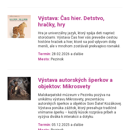
Výstava: Čas hier. Detstvo,
hračky, hry
Hra je univerzálny jazyk, ktorý spája deti naprieč
storočiami. Výstava Čas hier vás prevedie cestou
histórie hračiek a hier, ktoré sa pod vplyvom doby
menili, ale v mnohom zostávali prekvapivo rovnaké.
Termín:
28.02.2026 a ďalšie
Mesto:
Pezinok
Výstava autorských šperkov a
objektov: Mikrosvety
Malokarpatské múzeum v Pezinku pozýva na
unikátnu výstavu Mikrosvety, prezentáciu
autorských šperkov a objektov Soni Ďateľ Kozákovej.
Výstava ponúka zážitok, ktorý presahuje tradičné
vnímanie šperku – každý kúsok rozpráva príbeh a
vyzýva diváka k interakcii a dotyku.
Termín:
05.12.2025 a ďalšie
Mesto:
Pezinok