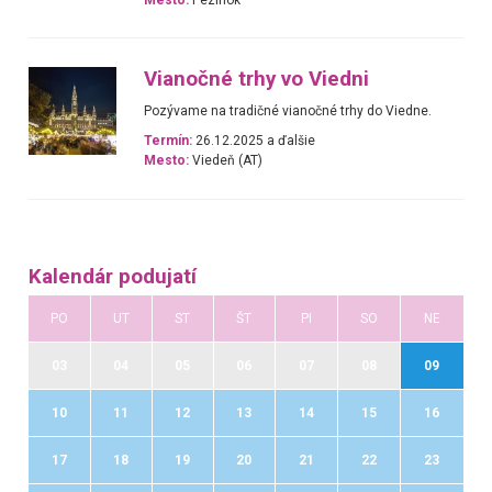
Vianočné trhy vo Viedni
Pozývame na tradičné vianočné trhy do Viedne.
Termín:
26.12.2025 a ďalšie
Mesto:
Viedeň (AT)
Kalendár podujatí
PO
UT
ST
ŠT
PI
SO
NE
03
04
05
06
07
08
09
10
11
12
13
14
15
16
17
18
19
20
21
22
23