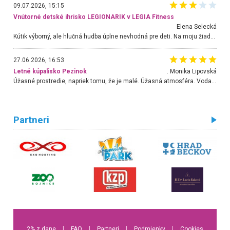
09.07.2026, 15:15
Vnútorné detské ihrisko LEGIONARIK v LEGIA Fitness
Elena Selecká
Kútik výborný, ale hlučná hudba úplne nevhodná pre deti. Na moju žiadosť o aspoň sušenie nereagovali.
27.06.2026, 16:53
Letné kúpalisko Pezinok
. Monika Lipovská
Úžasné prostredie, napriek tomu, že je malé. Úžasná atmosféra. Voda fantastická a nádherná. Ľudí je pomerne veľa, ale su mili a ohľaduplní. Je veľmi zaujímavé sledovať, ako dokážu spolu športovať cudzí ľudia a bez ohľadu na vek. Vládne tu pohoda. Vnuka neviem dostať z vody. Ďakujem za krásny deň . Urcite sa sem vrátim. Jediný problém je s parkovaním, ale aj ten sa mi podarilo vyriešiť. Monika Bratislava
Partneri
2% z dane
l
FAQ
l
Partneri
l
Podmienky
l
Cookies