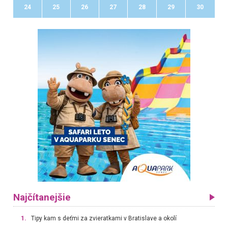
24
25
26
27
28
29
30
Najčítanejšie
1.
Tipy kam s deťmi za zvieratkami v Bratislave a okolí