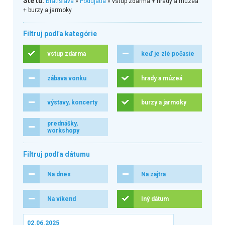
Ste tu:
Bratislava
»
Podujatia
» vstup zdarma + hrady a múzeá
+ burzy a jarmoky
Filtruj podľa kategórie
vstup zdarma
keď je zlé počasie
zábava vonku
hrady a múzeá
výstavy, koncerty
burzy a jarmoky
prednášky,
workshopy
Filtruj podľa dátumu
Na dnes
Na zajtra
Na víkend
Iný dátum