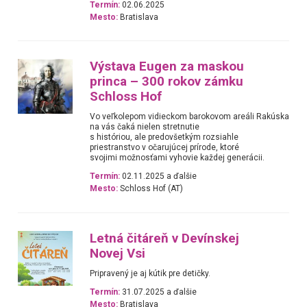
Termín:
02.06.2025
Mesto:
Bratislava
Výstava Eugen za maskou
princa – 300 rokov zámku
Schloss Hof
Vo veľkolepom vidieckom barokovom areáli Rakúska
na vás čaká nielen stretnutie
s históriou, ale predovšetkým rozsiahle
priestranstvo v očarujúcej prírode, ktoré
svojimi možnosťami vyhovie každej generácii.
Termín:
02.11.2025 a ďalšie
Mesto:
Schloss Hof (AT)
Letná čitáreň v Devínskej
Novej Vsi
Pripravený je aj kútik pre detičky.
Termín:
31.07.2025 a ďalšie
Mesto:
Bratislava