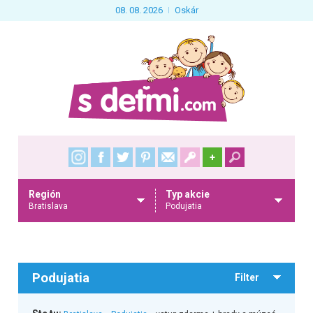
08. 08. 2026
Oskár
+
Región
Typ akcie
Bratislava
Podujatia
Podujatia
Filter