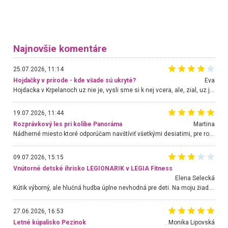
Najnovšie komentáre
25.07.2026, 11:14
Hojdačky v prírode - kde všade sú ukryté?
Eva
Hojdacka v Krpelanoch uz nie je, vysli sme si k nej vcera, ale, zial, uz je znicena. Ak sem planujete cestu len kvoli hojdacke, mozete si ju usetrit. Krasny vyhlad je tu vsak aj bez hojdacky :-)
19.07.2026, 11:44
Rozprávkový les pri kolibe Panoráma
Martina
Nádherné miesto ktoré odporúčam navštíviť všetkými desiatimi, pre rodiny s deťmi, dôchodcom... Proste a jednoducho ozaj rozprávkový les.. určite ešte prídeme. Odniesli sme si na pamiatku krásne tričká,
09.07.2026, 15:15
Vnútorné detské ihrisko LEGIONARIK v LEGIA Fitness
Elena Selecká
Kútik výborný, ale hlučná hudba úplne nevhodná pre deti. Na moju žiadosť o aspoň sušenie nereagovali.
27.06.2026, 16:53
Letné kúpalisko Pezinok
. Monika Lipovská