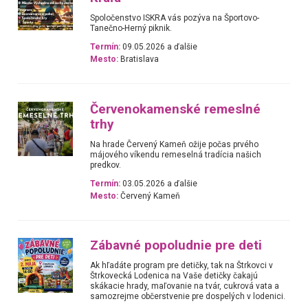
Spoločenstvo ISKRA vás pozýva na Športovo-
Tanečno-Herný piknik.
Termín:
09.05.2026 a ďalšie
Mesto:
Bratislava
Červenokamenské remeslné
trhy
Na hrade Červený Kameň ožije počas prvého
májového víkendu remeselná tradícia našich
predkov.
Termín:
03.05.2026 a ďalšie
Mesto:
Červený Kameň
Zábavné popoludnie pre deti
Ak hľadáte program pre detičky, tak na Štrkovci v
Štrkovecká Lodenica na Vaše detičky čakajú
skákacie hrady, maľovanie na tvár, cukrová vata a
samozrejme občerstvenie pre dospelých v lodenici.