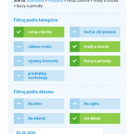
Ste tu:
Bratislava
»
Podujatia
» vstup zdarma + hrady a múzeá
+ burzy a jarmoky
Filtruj podľa kategórie
vstup zdarma
keď je zlé počasie
zábava vonku
hrady a múzeá
výstavy, koncerty
burzy a jarmoky
prednášky,
workshopy
Filtruj podľa dátumu
Na dnes
Na zajtra
Na víkend
Iný dátum