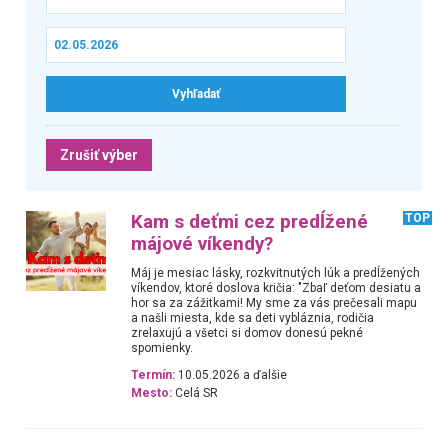
Zrušiť výber
Kam s deťmi cez predĺžené
TOP
májové víkendy?
Máj je mesiac lásky, rozkvitnutých lúk a predĺžených
víkendov, ktoré doslova kričia: "Zbaľ deťom desiatu a
hor sa za zážitkami! My sme za vás prečesali mapu
a našli miesta, kde sa deti vybláznia, rodičia
zrelaxujú a všetci si domov donesú pekné
spomienky.
Termín:
10.05.2026 a ďalšie
Mesto:
Celá SR