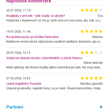
Najnovšie komentáre
25.07.2026, 11:14
Hojdačky v prírode - kde všade sú ukryté?
Eva
Hojdacka v Krpelanoch uz nie je, vysli sme si k nej vcera, ale, zial, uz je znicena. Ak sem planujete cestu len kvoli hojdacke, mozete si ju usetrit. Krasny vyhlad je tu vsak aj bez hojdacky :-)
19.07.2026, 11:44
Rozprávkový les pri kolibe Panoráma
Martina
Nádherné miesto ktoré odporúčam navštíviť všetkými desiatimi, pre rodiny s deťmi, dôchodcom... Proste a jednoducho ozaj rozprávkový les.. určite ešte prídeme. Odniesli sme si na pamiatku krásne tričká,
09.07.2026, 15:15
Vnútorné detské ihrisko LEGIONARIK v LEGIA Fitness
Elena Selecká
Kútik výborný, ale hlučná hudba úplne nevhodná pre deti. Na moju žiadosť o aspoň sušenie nereagovali.
27.06.2026, 16:53
Letné kúpalisko Pezinok
. Monika Lipovská
Úžasné prostredie, napriek tomu, že je malé. Úžasná atmosféra. Voda fantastická a nádherná. Ľudí je pomerne veľa, ale su mili a ohľaduplní. Je veľmi zaujímavé sledovať, ako dokážu spolu športovať cudzí ľudia a bez ohľadu na vek. Vládne tu pohoda. Vnuka neviem dostať z vody. Ďakujem za krásny deň . Urcite sa sem vrátim. Jediný problém je s parkovaním, ale aj ten sa mi podarilo vyriešiť. Monika Bratislava
Partneri