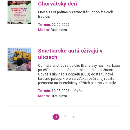
Chorvátsky deň
Príďte zažiť jedinečnú atmosféru chorvátskych
tradícii.
Termín:
02.05.2026
Mesto:
Bratislava
Smetiarske autá ožívajú v
uliciach
Od mája prichádza do ulíc Bratislavy novinka, ktorá
poteší najmä deti. Smetiarske autá spoločnosti
Odvoz a likvidácia odpadu (OLO) dostanú nové
farebné polepy, ktoré sa vďaka rozšírenej realite
premenia na interaktívny zážitok priamo v mobile.
Termín:
10.05.2026 a ďalšie
Mesto:
Bratislava
1
2
»