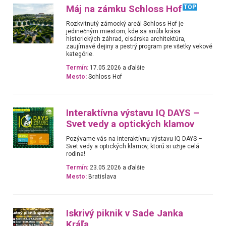
Máj na zámku Schloss Hof
TOP
Rozkvitnutý zámocký areál Schloss Hof je
jedinečným miestom, kde sa snúbi krása
historických záhrad, cisárska architektúra,
zaujímavé dejiny a pestrý program pre všetky vekové
kategórie.
Termín:
17.05.2026 a ďalšie
Mesto:
Schloss Hof
Interaktívna výstavu IQ DAYS –
Svet vedy a optických klamov
Pozývame vás na interaktívnu výstavu IQ DAYS –
Svet vedy a optických klamov, ktorú si užije celá
rodina!
Termín:
23.05.2026 a ďalšie
Mesto:
Bratislava
Iskrivý piknik v Sade Janka
Kráľa