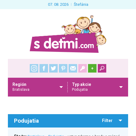
07. 08. 2026
Štefánia
+
Región
Typ akcie
Bratislava
Podujatia
Podujatia
Filter