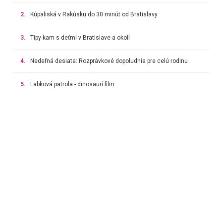
2.
Kúpaliská v Rakúsku do 30 minút od Bratislavy
3.
Tipy kam s deťmi v Bratislave a okolí
4.
Nedeľná desiata: Rozprávkové dopoludnia pre celú rodinu
5.
Labková patrola - dinosaurí film