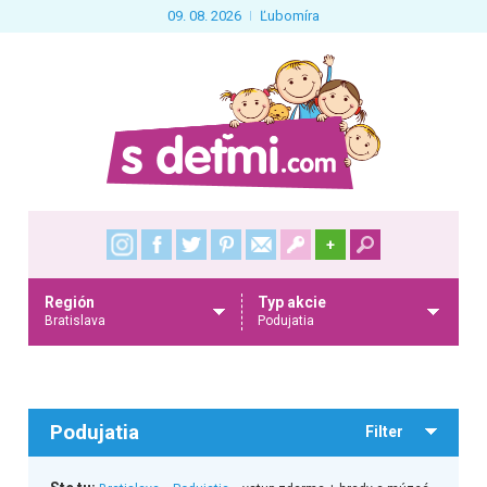
09. 08. 2026
Ľubomíra
+
Región
Typ akcie
Bratislava
Podujatia
Podujatia
Filter