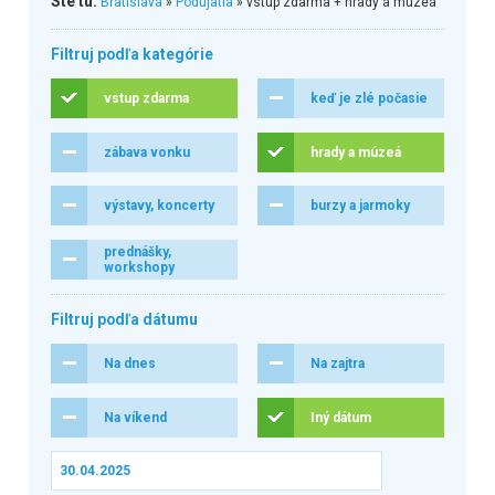
Ste tu:
Bratislava
»
Podujatia
» vstup zdarma + hrady a múzeá
Filtruj podľa kategórie
vstup zdarma
keď je zlé počasie
zábava vonku
hrady a múzeá
výstavy, koncerty
burzy a jarmoky
prednášky,
workshopy
Filtruj podľa dátumu
Na dnes
Na zajtra
Na víkend
Iný dátum