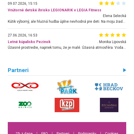
09.07.2026, 15:15
Vnútorné detské ihrisko LEGIONARIK v LEGIA Fitness
Elena Selecká
Kútik výborný, ale hlučná hudba úplne nevhodná pre deti. Na moju žiadosť o aspoň sušenie nereagovali.
27.06.2026, 16:53
Letné kúpalisko Pezinok
. Monika Lipovská
Úžasné prostredie, napriek tomu, že je malé. Úžasná atmosféra. Voda fantastická a nádherná. Ľudí je pomerne veľa, ale su mili a ohľaduplní. Je veľmi zaujímavé sledovať, ako dokážu spolu športovať cudzí ľudia a bez ohľadu na vek. Vládne tu pohoda. Vnuka neviem dostať z vody. Ďakujem za krásny deň . Urcite sa sem vrátim. Jediný problém je s parkovaním, ale aj ten sa mi podarilo vyriešiť. Monika Bratislava
Partneri
2% z dane
l
FAQ
l
Partneri
l
Podmienky
l
Cookies