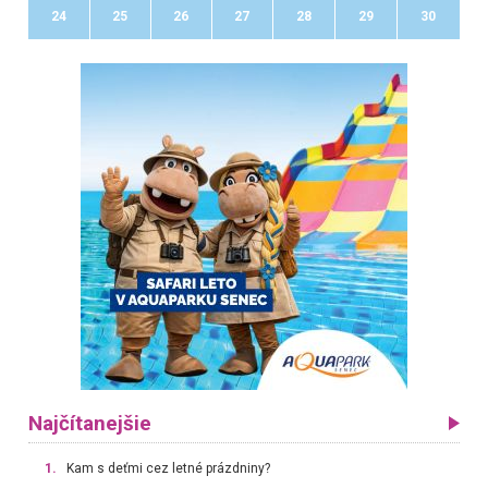
24
25
26
27
28
29
30
Najčítanejšie
1.
Kam s deťmi cez letné prázdniny?