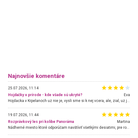
Najnovšie komentáre
25.07.2026, 11:14
Hojdačky v prírode - kde všade sú ukryté?
Eva
Hojdacka v Krpelanoch uz nie je, vysli sme si k nej vcera, ale, zial, uz je znicena. Ak sem planujete cestu len kvoli hojdacke, mozete si ju usetrit. Krasny vyhlad je tu vsak aj bez hojdacky :-)
19.07.2026, 11:44
Rozprávkový les pri kolibe Panoráma
Martina
Nádherné miesto ktoré odporúčam navštíviť všetkými desiatimi, pre rodiny s deťmi, dôchodcom... Proste a jednoducho ozaj rozprávkový les.. určite ešte prídeme. Odniesli sme si na pamiatku krásne tričká,