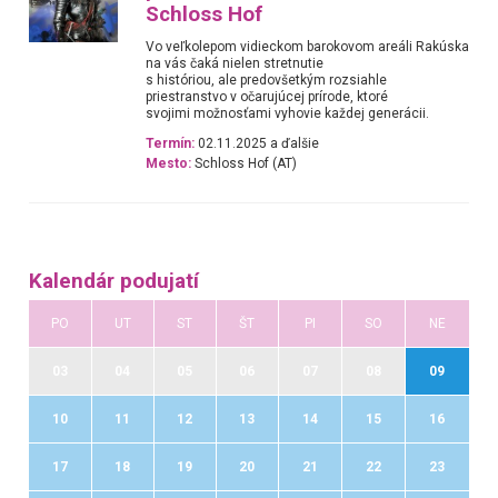
Schloss Hof
Vo veľkolepom vidieckom barokovom areáli Rakúska
na vás čaká nielen stretnutie
s históriou, ale predovšetkým rozsiahle
priestranstvo v očarujúcej prírode, ktoré
svojimi možnosťami vyhovie každej generácii.
Termín:
02.11.2025 a ďalšie
Mesto:
Schloss Hof (AT)
Kalendár podujatí
PO
UT
ST
ŠT
PI
SO
NE
03
04
05
06
07
08
09
10
11
12
13
14
15
16
17
18
19
20
21
22
23