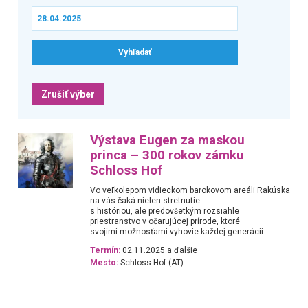
Zrušiť výber
Výstava Eugen za maskou
princa – 300 rokov zámku
Schloss Hof
Vo veľkolepom vidieckom barokovom areáli Rakúska
na vás čaká nielen stretnutie
s históriou, ale predovšetkým rozsiahle
priestranstvo v očarujúcej prírode, ktoré
svojimi možnosťami vyhovie každej generácii.
Termín:
02.11.2025 a ďalšie
Mesto:
Schloss Hof (AT)