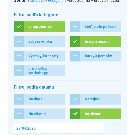
Ste tu:
Bratislava
»
Podujatia
» vstup zdarma + hrady a múzeá
Filtruj podľa kategórie
vstup zdarma
keď je zlé počasie
zábava vonku
hrady a múzeá
výstavy, koncerty
burzy a jarmoky
prednášky,
workshopy
Filtruj podľa dátumu
Na dnes
Na zajtra
Na víkend
Iný dátum