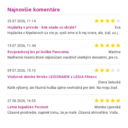
Najnovšie komentáre
25.07.2026, 11:14
Hojdačky v prírode - kde všade sú ukryté?
Eva
Hojdacka v Krpelanoch uz nie je, vysli sme si k nej vcera, ale, zial, uz je znicena. Ak sem planujete cestu len kvoli hojdacke, mozete si ju usetrit. Krasny vyhlad je tu vsak aj bez hojdacky :-)
19.07.2026, 11:44
Rozprávkový les pri kolibe Panoráma
Martina
Nádherné miesto ktoré odporúčam navštíviť všetkými desiatimi, pre rodiny s deťmi, dôchodcom... Proste a jednoducho ozaj rozprávkový les.. určite ešte prídeme. Odniesli sme si na pamiatku krásne tričká,
09.07.2026, 15:15
Vnútorné detské ihrisko LEGIONARIK v LEGIA Fitness
Elena Selecká
Kútik výborný, ale hlučná hudba úplne nevhodná pre deti. Na moju žiadosť o aspoň sušenie nereagovali.
27.06.2026, 16:53
Letné kúpalisko Pezinok
. Monika Lipovská
Úžasné prostredie, napriek tomu, že je malé. Úžasná atmosféra. Voda fantastická a nádherná. Ľudí je pomerne veľa, ale su mili a ohľaduplní. Je veľmi zaujímavé sledovať, ako dokážu spolu športovať cudzí ľudia a bez ohľadu na vek. Vládne tu pohoda. Vnuka neviem dostať z vody. Ďakujem za krásny deň . Urcite sa sem vrátim. Jediný problém je s parkovaním, ale aj ten sa mi podarilo vyriešiť. Monika Bratislava