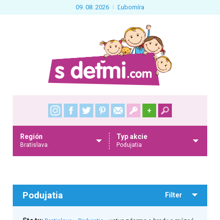
09. 08. 2026
Ľubomíra
+
Región
Typ akcie
Bratislava
Podujatia
Podujatia
Filter