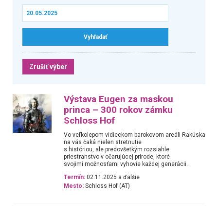
Zrušiť výber
Výstava Eugen za maskou
princa – 300 rokov zámku
Schloss Hof
Vo veľkolepom vidieckom barokovom areáli Rakúska
na vás čaká nielen stretnutie
s históriou, ale predovšetkým rozsiahle
priestranstvo v očarujúcej prírode, ktoré
svojimi možnosťami vyhovie každej generácii.
Termín:
02.11.2025 a ďalšie
Mesto:
Schloss Hof (AT)