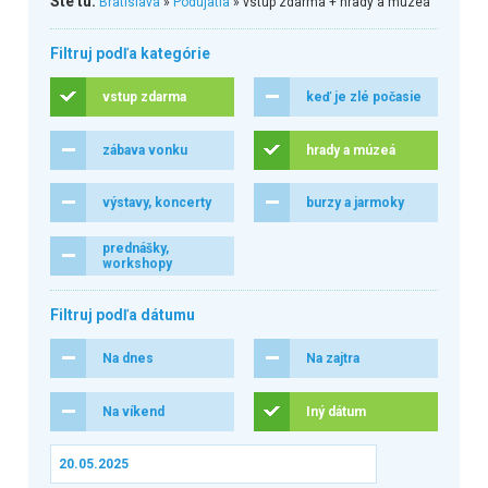
Ste tu:
Bratislava
»
Podujatia
» vstup zdarma + hrady a múzeá
Filtruj podľa kategórie
vstup zdarma
keď je zlé počasie
zábava vonku
hrady a múzeá
výstavy, koncerty
burzy a jarmoky
prednášky,
workshopy
Filtruj podľa dátumu
Na dnes
Na zajtra
Na víkend
Iný dátum