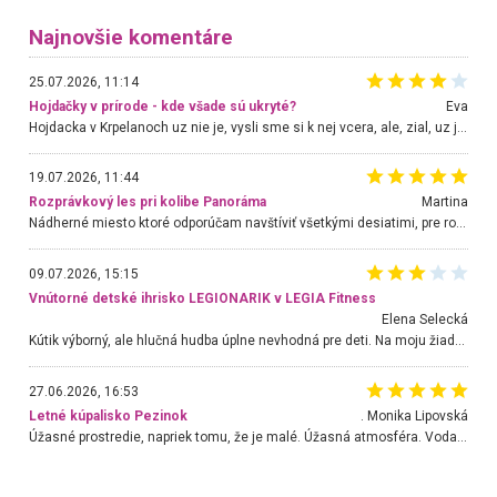
Najnovšie komentáre
25.07.2026, 11:14
Hojdačky v prírode - kde všade sú ukryté?
Eva
Hojdacka v Krpelanoch uz nie je, vysli sme si k nej vcera, ale, zial, uz je znicena. Ak sem planujete cestu len kvoli hojdacke, mozete si ju usetrit. Krasny vyhlad je tu vsak aj bez hojdacky :-)
19.07.2026, 11:44
Rozprávkový les pri kolibe Panoráma
Martina
Nádherné miesto ktoré odporúčam navštíviť všetkými desiatimi, pre rodiny s deťmi, dôchodcom... Proste a jednoducho ozaj rozprávkový les.. určite ešte prídeme. Odniesli sme si na pamiatku krásne tričká,
09.07.2026, 15:15
Vnútorné detské ihrisko LEGIONARIK v LEGIA Fitness
Elena Selecká
Kútik výborný, ale hlučná hudba úplne nevhodná pre deti. Na moju žiadosť o aspoň sušenie nereagovali.
27.06.2026, 16:53
Letné kúpalisko Pezinok
. Monika Lipovská
Úžasné prostredie, napriek tomu, že je malé. Úžasná atmosféra. Voda fantastická a nádherná. Ľudí je pomerne veľa, ale su mili a ohľaduplní. Je veľmi zaujímavé sledovať, ako dokážu spolu športovať cudzí ľudia a bez ohľadu na vek. Vládne tu pohoda. Vnuka neviem dostať z vody. Ďakujem za krásny deň . Urcite sa sem vrátim. Jediný problém je s parkovaním, ale aj ten sa mi podarilo vyriešiť. Monika Bratislava