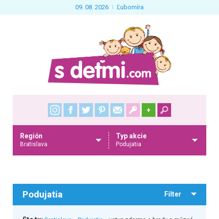
09. 08. 2026
Ľubomíra
+
Región
Typ akcie
Bratislava
Podujatia
Podujatia
Filter