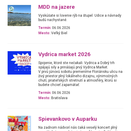
MDD na jazere
Vyskúšate si lovenie rýb na štupel. Udice a návnady
budú nachystané.
Termín:
06.06.2026
Mesto:
Veľký Biel
Vydrica market 2026
Spojenie, ktoré ste nečakali. Vydrica a Dobrý trh
spájajú sily a prinášajú prvý Vydrica Market.
V prvú júnovú sobotu premeníme Floriánsku ulicu na
živý priestor plný lokálneho dizajnu, výnimočných
chutí, priateľských stretnutí a atmosféry, ktorú si
budete chcieť zapamätať.
Termín:
06.06.2026
Mesto:
Bratislava
Spievankovo v Auparku
Na zadnom nádvorí nás čaká veselý koncert plný