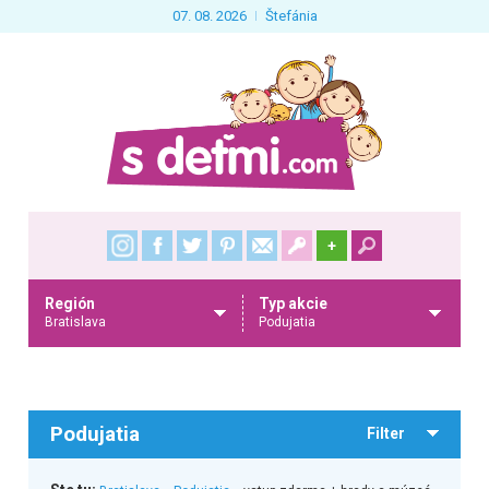
07. 08. 2026
Štefánia
+
Región
Typ akcie
Bratislava
Podujatia
Podujatia
Filter