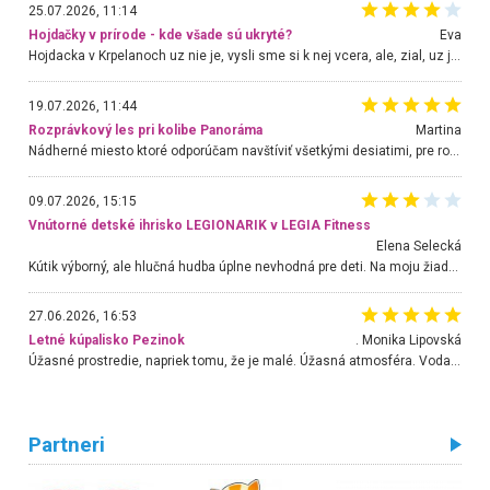
25.07.2026, 11:14
Hojdačky v prírode - kde všade sú ukryté?
Eva
Hojdacka v Krpelanoch uz nie je, vysli sme si k nej vcera, ale, zial, uz je znicena. Ak sem planujete cestu len kvoli hojdacke, mozete si ju usetrit. Krasny vyhlad je tu vsak aj bez hojdacky :-)
19.07.2026, 11:44
Rozprávkový les pri kolibe Panoráma
Martina
Nádherné miesto ktoré odporúčam navštíviť všetkými desiatimi, pre rodiny s deťmi, dôchodcom... Proste a jednoducho ozaj rozprávkový les.. určite ešte prídeme. Odniesli sme si na pamiatku krásne tričká,
09.07.2026, 15:15
Vnútorné detské ihrisko LEGIONARIK v LEGIA Fitness
Elena Selecká
Kútik výborný, ale hlučná hudba úplne nevhodná pre deti. Na moju žiadosť o aspoň sušenie nereagovali.
27.06.2026, 16:53
Letné kúpalisko Pezinok
. Monika Lipovská
Úžasné prostredie, napriek tomu, že je malé. Úžasná atmosféra. Voda fantastická a nádherná. Ľudí je pomerne veľa, ale su mili a ohľaduplní. Je veľmi zaujímavé sledovať, ako dokážu spolu športovať cudzí ľudia a bez ohľadu na vek. Vládne tu pohoda. Vnuka neviem dostať z vody. Ďakujem za krásny deň . Urcite sa sem vrátim. Jediný problém je s parkovaním, ale aj ten sa mi podarilo vyriešiť. Monika Bratislava
Partneri