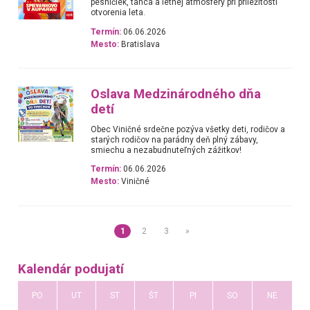
pesničiek, tanca a letnej atmosféry pri príležitosti
otvorenia leta.
Termín:
06.06.2026
Mesto:
Bratislava
Oslava Medzinárodného dňa
detí
​Obec Viničné srdečne pozýva všetky deti, rodičov a
starých rodičov na parádny deň plný zábavy,
smiechu a nezabudnuteľných zážitkov!
Termín:
06.06.2026
Mesto:
Viničné
1
2
3
»
Kalendár podujatí
PO
UT
ST
ŠT
PI
SO
NE