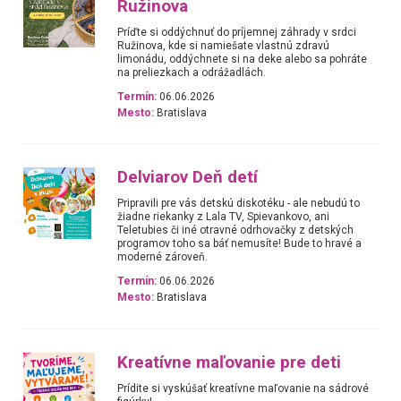
Ružinova
Príďte si oddýchnuť do príjemnej záhrady v srdci
Ružinova, kde si namiešate vlastnú zdravú
limonádu, oddýchnete si na deke alebo sa pohráte
na preliezkach a odrážadlách.
Termín:
06.06.2026
Mesto:
Bratislava
Delviarov Deň detí
Pripravili pre vás detskú diskotéku - ale nebudú to
žiadne riekanky z Lala TV, Spievankovo, ani
Teletubies či iné otravné odrhovačky z detských
programov toho sa báť nemusíte! Bude to hravé a
moderné zároveň.
Termín:
06.06.2026
Mesto:
Bratislava
Kreatívne maľovanie pre deti
Prídite si vyskúšať kreatívne maľovanie na sádrové