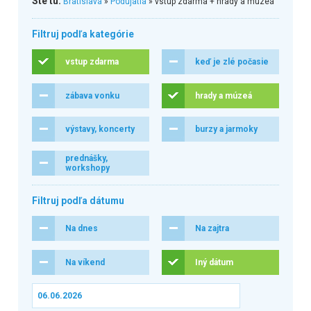
Ste tu:
Bratislava
»
Podujatia
» vstup zdarma + hrady a múzeá
Filtruj podľa kategórie
vstup zdarma
keď je zlé počasie
zábava vonku
hrady a múzeá
výstavy, koncerty
burzy a jarmoky
prednášky,
workshopy
Filtruj podľa dátumu
Na dnes
Na zajtra
Na víkend
Iný dátum