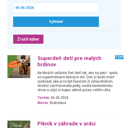
Zrušiť výber
Superdeň detí pre malých
TOP
hrdinov
Na Nivách oslávite Deň detí tak, ako sa patrí - spolu
so superhrdinami bežných dní. Deti si budú môcť
vyskúšať, aké je to byť hasičom či zdravotníkom,
stretnú záchranárske psíky, uvidia kaskadérsku
show a užijú si kopec aktivít počas celého dňa.
Termín:
06.06.2026
Mesto:
Bratislava
Piknik v záhrade v srdci