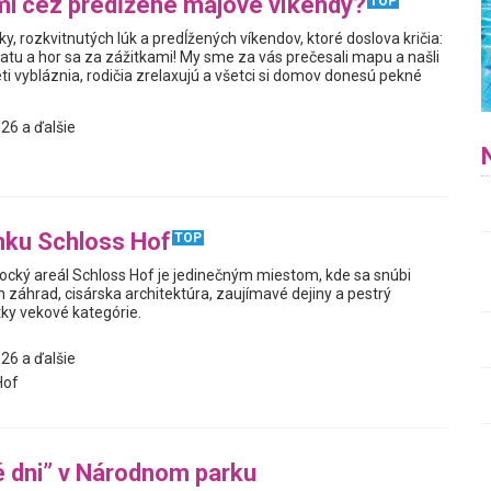
i cez predĺžené májové víkendy?
TOP
ky, rozkvitnutých lúk a predĺžených víkendov, ktoré doslova kričia:
atu a hor sa za zážitkami! My sme za vás prečesali mapu a našli
ti vybláznia, rodičia zrelaxujú a všetci si domov donesú pekné
26 a ďalšie
mku Schloss Hof
TOP
cký areál Schloss Hof je jedinečným miestom, kde sa snúbi
h záhrad, cisárska architektúra, zaujímavé dejiny a pestrý
ky vekové kategórie.
26 a ďalšie
Hof
 dni” v Národnom parku