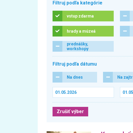
Filtruj podľa kategórie
vstup zdarma
hrady a múzeá
prednášky,
workshopy
Filtruj podľa dátumu
Na dnes
Na zajt
Zrušiť výber