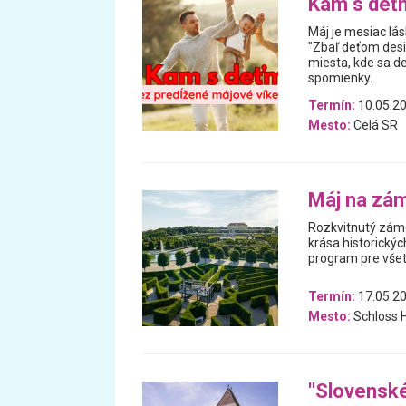
Kam s deťm
Máj je mesiac lás
"Zbaľ deťom desi
miesta, kde sa de
spomienky.
Termín:
10.05.20
Mesto:
Celá SR
Máj na zá
Rozkvitnutý zámo
krása historickýc
program pre všet
Termín:
17.05.20
Mesto:
Schloss 
"Slovenské