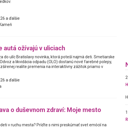
redkov.
26 a ďalšie
 Kameň
 autá ožívajú v uliciach
 do ulíc Bratislavy novinka, ktorá poteší najmä deti. Smetiarske
 Odvoz a likvidácia odpadu (OLO) dostanú nové farebné polepy,
zšírenej realite premenia na interaktívny zážitok priamo v
2
26 a ďalšie
H
a
ava o duševnom zdraví: Moje mesto
1
R
 deti v ruchu mesta? Príďte s nimi preskúmať svet emócií na