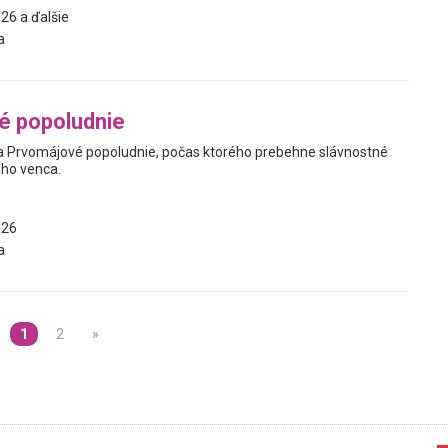
26 a ďalšie
a
é popoludnie
 Prvomájové popoludnie, počas ktorého prebehne slávnostné
ho venca.
026
a
1
2
»