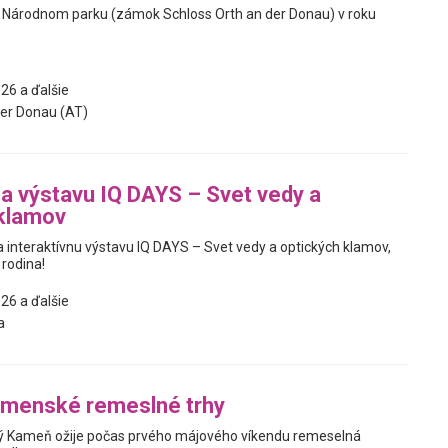
v Národnom parku (zámok Schloss Orth an der Donau) v roku
26 a ďalšie
er Donau (AT)
na výstavu IQ DAYS – Svet vedy a
 klamov
interaktívnu výstavu IQ DAYS – Svet vedy a optických klamov,
 rodina!
26 a ďalšie
a
menské remeslné trhy
ý Kameň ožije počas prvého májového víkendu remeselná