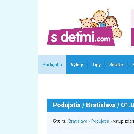
Podujatia
Výlety
Tipy
Súťaže
Podujatia
/ Bratislava / 01
Ste tu:
Bratislava
»
Podujatia
» vstup zda