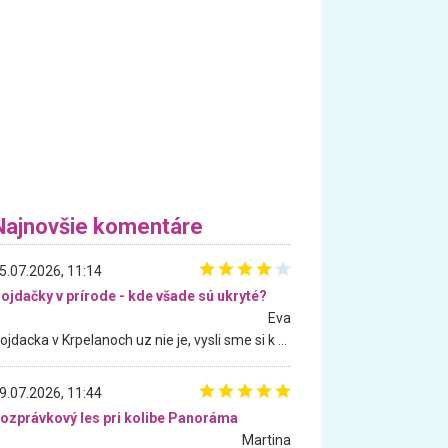
Najnovšie komentáre
5.07.2026, 11:14
ojdačky v prírode - kde všade sú ukryté?
Eva
Hojdacka v Krpelanoch uz nie je, vysli sme si k nej vcera, ale, zial, uz je znicena. Ak sem planujete cestu len kvoli hojdacke, mozete si ju usetrit. Krasny vyhlad je tu vsak aj bez hojdacky :-)
9.07.2026, 11:44
ozprávkový les pri kolibe Panoráma
Martina