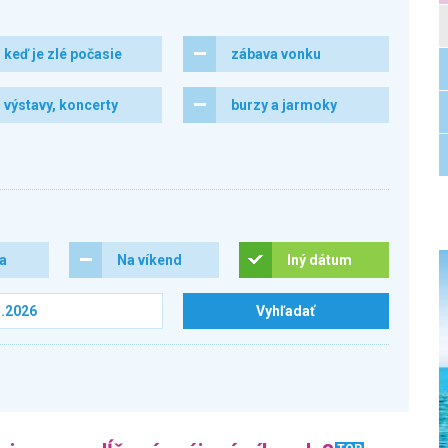
keď je zlé počasie
zábava vonku
výstavy, koncerty
burzy a jarmoky
ra
Na víkend
Iný dátum