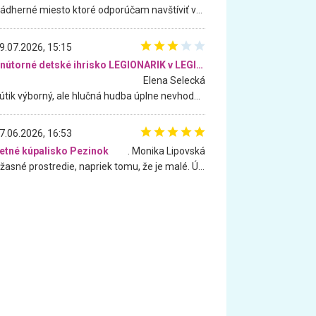
Nádherné miesto ktoré odporúčam navštíviť všetkými desiatimi, pre rodiny s deťmi, dôchodcom... Proste a jednoducho ozaj rozprávkový les.. určite ešte prídeme. Odniesli sme si na pamiatku krásne tričká,
9.07.2026, 15:15
Vnútorné detské ihrisko LEGIONARIK v LEGIA Fitness
Elena Selecká
Kútik výborný, ale hlučná hudba úplne nevhodná pre deti. Na moju žiadosť o aspoň sušenie nereagovali.
7.06.2026, 16:53
etné kúpalisko Pezinok
. Monika Lipovská
Úžasné prostredie, napriek tomu, že je malé. Úžasná atmosféra. Voda fantastická a nádherná. Ľudí je pomerne veľa, ale su mili a ohľaduplní. Je veľmi zaujímavé sledovať, ako dokážu spolu športovať cudzí ľudia a bez ohľadu na vek. Vládne tu pohoda. Vnuka neviem dostať z vody. Ďakujem za krásny deň . Urcite sa sem vrátim. Jediný problém je s parkovaním, ale aj ten sa mi podarilo vyriešiť. Monika Bratislava