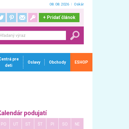
08. 08. 2026
Oskár
+
Pridať článok
Centrá pre
Oslavy
Obchody
ESHOP
deti
Kalendár podujatí
PO
UT
ST
ŠT
PI
SO
NE