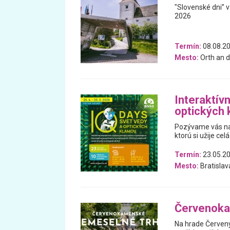
"Slovenské dni” 
2026
Termín:
08.08.20
Mesto:
Orth an d
Interaktív
optických
Pozývame vás na 
ktorú si užije celá
Termín:
23.05.20
Mesto:
Bratislav
Červenoka
Na hrade Červen