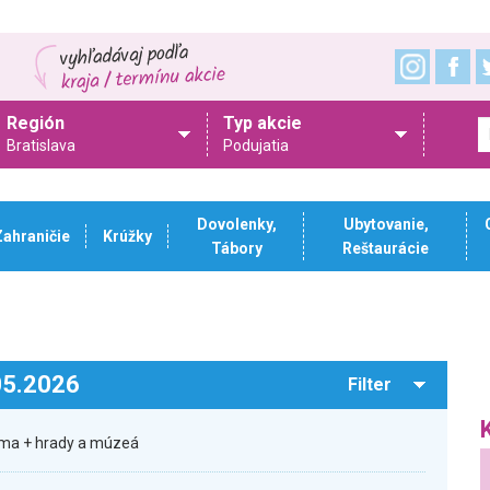
Región
Typ akcie
Bratislava
Podujatia
Dovolenky,
Ubytovanie,
Zahraničie
Krúžky
Tábory
Reštaurácie
.05.2026
Filter
rma + hrady a múzeá