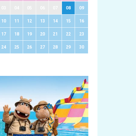
03
04
05
06
07
08
09
10
11
12
13
14
15
16
17
18
19
20
21
22
23
24
25
26
27
28
29
30