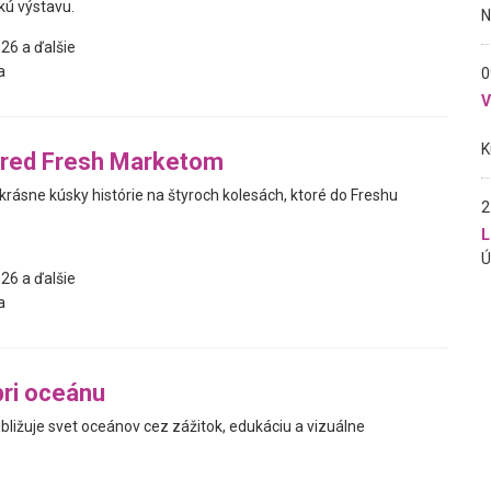
kú výstavu.
26 a ďalšie
a
0
pred Fresh Marketom
krásne kúsky histórie na štyroch kolesách, ktoré do Freshu
2
L
26 a ďalšie
a
ri oceánu
ibližuje svet oceánov cez zážitok, edukáciu a vizuálne