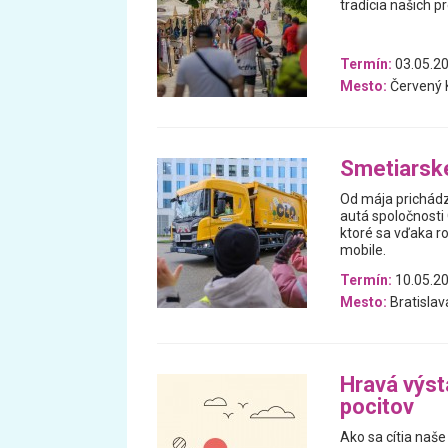
tradícia našich p
Termín:
03.05.20
Mesto:
Červený
Smetiarske
Od mája prichádza
autá spoločnosti
ktoré sa vďaka ro
mobile.
Termín:
10.05.20
Mesto:
Bratislav
Hravá výst
pocitov
Ako sa cítia naše