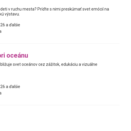
 deti v ruchu mesta? Príďte s nimi preskúmať svet emócií na
kú výstavu.
26 a ďalšie
a
ri oceánu
ibližuje svet oceánov cez zážitok, edukáciu a vizuálne
26 a ďalšie
a