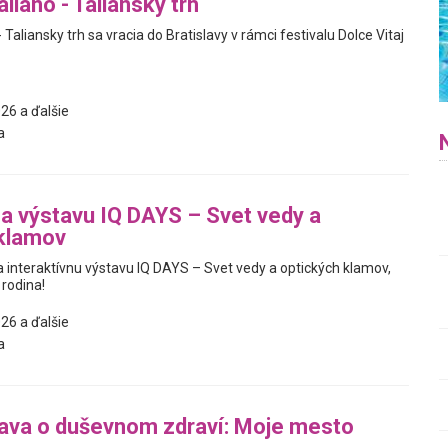
liano - Taliansky trh
 Taliansky trh sa vracia do Bratislavy v rámci festivalu Dolce Vitaj
26 a ďalšie
a
na výstavu IQ DAYS – Svet vedy a
 klamov
interaktívnu výstavu IQ DAYS – Svet vedy a optických klamov,
 rodina!
26 a ďalšie
a
ava o duševnom zdraví: Moje mesto