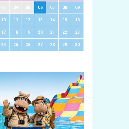
03
04
05
06
07
08
09
10
11
12
13
14
15
16
17
18
19
20
21
22
23
24
25
26
27
28
29
30