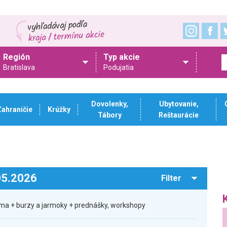
Región
Typ akcie
Bratislava
Podujatia
Dovolenky,
Ubytovanie,
Zahraničie
Krúžky
Tábory
Reštaurácie
.05.2026
Filter
ma + burzy a jarmoky + prednášky, workshopy