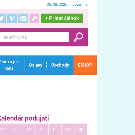
06. 08. 2026
Jozefína
+
Pridať článok
Centrá pre
Oslavy
Obchody
ESHOP
deti
Kalendár podujatí
PO
UT
ST
ŠT
PI
SO
NE