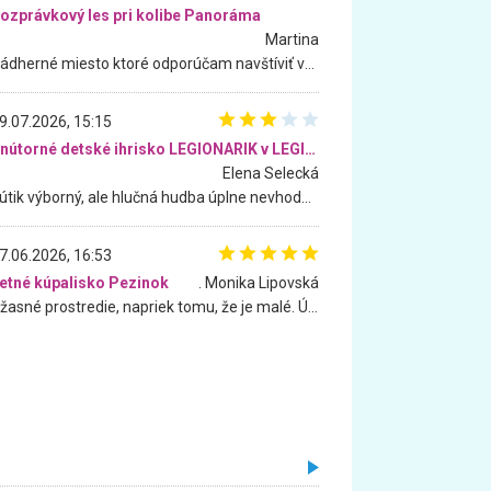
ozprávkový les pri kolibe Panoráma
Martina
Nádherné miesto ktoré odporúčam navštíviť všetkými desiatimi, pre rodiny s deťmi, dôchodcom... Proste a jednoducho ozaj rozprávkový les.. určite ešte prídeme. Odniesli sme si na pamiatku krásne tričká,
9.07.2026, 15:15
Vnútorné detské ihrisko LEGIONARIK v LEGIA Fitness
Elena Selecká
Kútik výborný, ale hlučná hudba úplne nevhodná pre deti. Na moju žiadosť o aspoň sušenie nereagovali.
7.06.2026, 16:53
etné kúpalisko Pezinok
. Monika Lipovská
Úžasné prostredie, napriek tomu, že je malé. Úžasná atmosféra. Voda fantastická a nádherná. Ľudí je pomerne veľa, ale su mili a ohľaduplní. Je veľmi zaujímavé sledovať, ako dokážu spolu športovať cudzí ľudia a bez ohľadu na vek. Vládne tu pohoda. Vnuka neviem dostať z vody. Ďakujem za krásny deň . Urcite sa sem vrátim. Jediný problém je s parkovaním, ale aj ten sa mi podarilo vyriešiť. Monika Bratislava