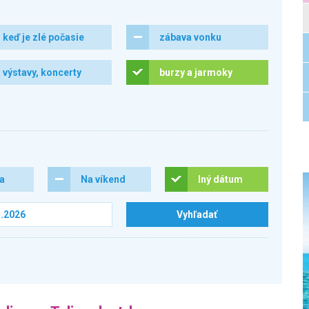
keď je zlé počasie
zábava vonku
výstavy, koncerty
burzy a jarmoky
ra
Na víkend
Iný dátum