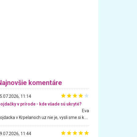
Najnovšie komentáre
5.07.2026, 11:14
ojdačky v prírode - kde všade sú ukryté?
Eva
Hojdacka v Krpelanoch uz nie je, vysli sme si k nej vcera, ale, zial, uz je znicena. Ak sem planujete cestu len kvoli hojdacke, mozete si ju usetrit. Krasny vyhlad je tu vsak aj bez hojdacky :-)
9.07.2026, 11:44