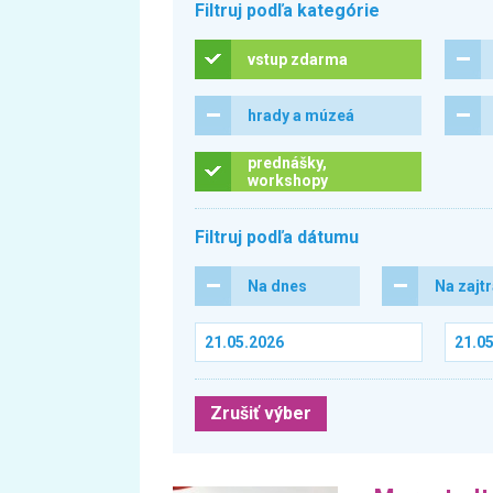
Filtruj podľa kategórie
vstup zdarma
hrady a múzeá
prednášky,
workshopy
Filtruj podľa dátumu
Na dnes
Na zajt
Zrušiť výber