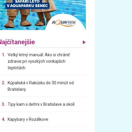
Najčítanejšie
1.
Veľký letný manuál: Ako si chrániť
zdravie pri vysokých vonkajších
teplotách
2.
Kúpaliská v Rakúsku do 30 minút od
Bratislavy
3.
Tipy kam s deťmi v Bratislave a okolí
4.
Kapybary v Rozálkove