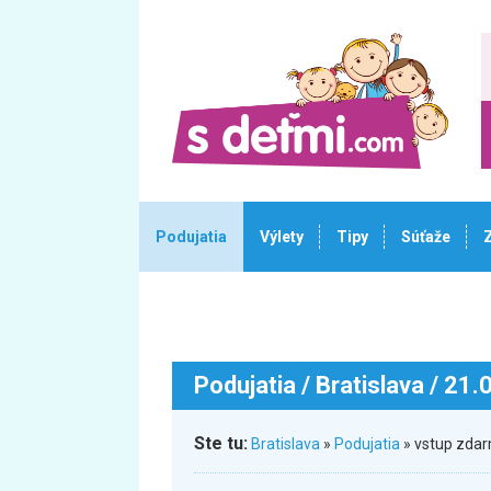
Podujatia
Výlety
Tipy
Súťaže
Podujatia
/ Bratislava / 21
Ste tu:
Bratislava
»
Podujatia
» vstup zdar