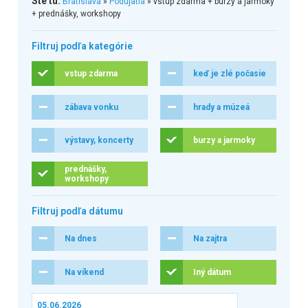
Ste tu:
Bratislava
»
Podujatia
» vstup zdarma + burzy a jarmoky
+ prednášky, workshopy
Filtruj podľa kategórie
vstup zdarma
keď je zlé počasie
zábava vonku
hrady a múzeá
výstavy, koncerty
burzy a jarmoky
prednášky,
workshopy
Filtruj podľa dátumu
Na dnes
Na zajtra
Na víkend
Iný dátum