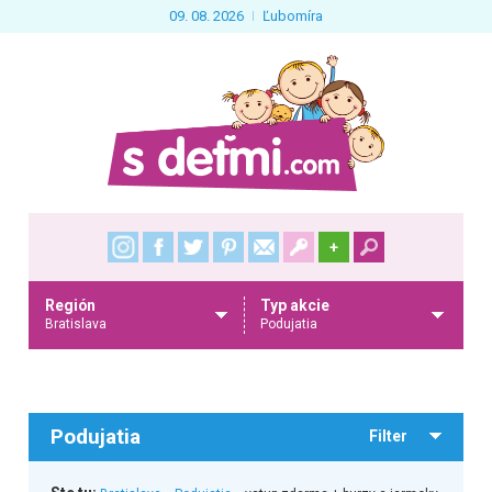
09. 08. 2026
Ľubomíra
+
Región
Typ akcie
Bratislava
Podujatia
Podujatia
Filter