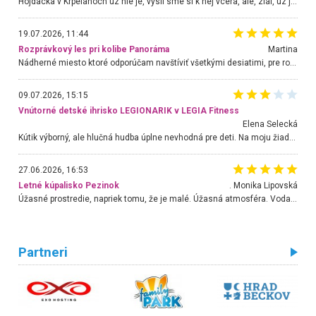
Hojdacka v Krpelanoch uz nie je, vysli sme si k nej vcera, ale, zial, uz je znicena. Ak sem planujete cestu len kvoli hojdacke, mozete si ju usetrit. Krasny vyhlad je tu vsak aj bez hojdacky :-)
19.07.2026, 11:44
Rozprávkový les pri kolibe Panoráma
Martina
Nádherné miesto ktoré odporúčam navštíviť všetkými desiatimi, pre rodiny s deťmi, dôchodcom... Proste a jednoducho ozaj rozprávkový les.. určite ešte prídeme. Odniesli sme si na pamiatku krásne tričká,
09.07.2026, 15:15
Vnútorné detské ihrisko LEGIONARIK v LEGIA Fitness
Elena Selecká
Kútik výborný, ale hlučná hudba úplne nevhodná pre deti. Na moju žiadosť o aspoň sušenie nereagovali.
27.06.2026, 16:53
Letné kúpalisko Pezinok
. Monika Lipovská
Úžasné prostredie, napriek tomu, že je malé. Úžasná atmosféra. Voda fantastická a nádherná. Ľudí je pomerne veľa, ale su mili a ohľaduplní. Je veľmi zaujímavé sledovať, ako dokážu spolu športovať cudzí ľudia a bez ohľadu na vek. Vládne tu pohoda. Vnuka neviem dostať z vody. Ďakujem za krásny deň . Urcite sa sem vrátim. Jediný problém je s parkovaním, ale aj ten sa mi podarilo vyriešiť. Monika Bratislava
Partneri