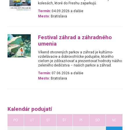
kolesách, ktoré do Freshu zaparkujú.
Termín:
04.09.2026 a ďalšie
Mesto:
Bratislava
Festival záhrad a záhradného
umenia
Víkend otvorených parkov a záhrad je kultúrno-
vzdelávacie a dobrovoľnícke podujatie, ktorého
cieľom je zdôrazňovať a prezentovať hodnoty nášho
zeleného dedičstva – našich parkov a záhrad.
Termín:
07.06.2026 a ďalšie
Mesto:
Bratislava
Kalendár podujatí
PO
UT
ST
ŠT
PI
SO
NE