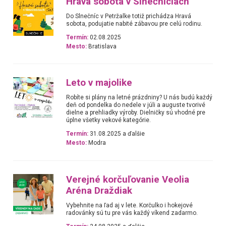
Hravá sobota v Slnečniciach
Do Slnečníc v Petržalke totiž prichádza Hravá
sobota, podujatie nabité zábavou pre celú rodinu.
Termín:
02.08.2025
Mesto:
Bratislava
Leto v majolike
Robíte si plány na letné prázdniny? U nás budú každý
deň od pondelka do nedele v júli a auguste tvorivé
dielne a prehliadky výroby. Dielničky sú vhodné pre
úplne všetky vekové kategórie.
Termín:
31.08.2025 a ďalšie
Mesto:
Modra
Verejné korčuľovanie Veolia
Aréna Draždiak
Vybehnite na ľad aj v lete. Korčulko i hokejové
radovánky sú tu pre vás každý víkend zadarmo.