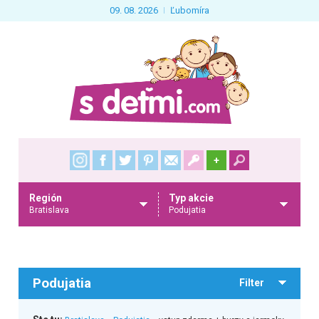
09. 08. 2026
Ľubomíra
+
Región
Typ akcie
Bratislava
Podujatia
Podujatia
Filter