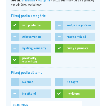
Ste tu:
Bratislava
»
Podujatia
» vstup zdarma + burzy a jarmoky
+ prednášky, workshopy
Filtruj podľa kategórie
vstup zdarma
keď je zlé počasie
zábava vonku
hrady a múzeá
výstavy, koncerty
burzy a jarmoky
prednášky,
workshopy
Filtruj podľa dátumu
Na dnes
Na zajtra
Na víkend
Iný dátum