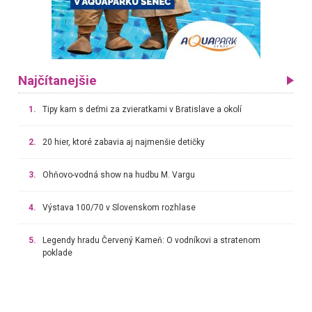
Najčítanejšie
1.
Tipy kam s deťmi za zvieratkami v Bratislave a okolí
2.
20 hier, ktoré zabavia aj najmenšie detičky
3.
Ohňovo-vodná show na hudbu M. Vargu
4.
Výstava 100/70 v Slovenskom rozhlase
5.
Legendy hradu Červený Kameň: O vodníkovi a stratenom
poklade