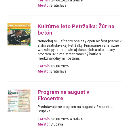
Termín:
24.08.2025 a ďalšie
Mesto:
Bratislava
Kultúrne leto Petržalka: Žúr na
betón
Nenechaj si ujsť tento one day open air fest priamo v
srdci Bratislavskej Petržalky. Prinášame vám rôzne
workshopy pre deti ale aj dospelých a ako hlavný
program uvidíme street tanečný battle s
medzinárodnými hosťami.
Termín:
02.08.2025
Mesto:
Bratislava
Program na august v
Ekocentre
Predstavujeme program na august v Ekocentre
Stupava.
Termín:
30.08.2025 a ďalšie
Mesto:
Stupava