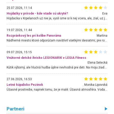
25.07.2026, 11:14
Hojdačky v prírode - kde všade sú ukryté?
Eva
Hojdacka v Krpelanoch uz nie je, vysli sme si k nej vcera, ale, zial, uz je znicena. Ak sem planujete cestu len kvoli hojdacke, mozete si ju usetrit. Krasny vyhlad je tu vsak aj bez hojdacky :-)
19.07.2026, 11:44
Rozprávkový les pri kolibe Panoráma
Martina
Nádherné miesto ktoré odporúčam navštíviť všetkými desiatimi, pre rodiny s deťmi, dôchodcom... Proste a jednoducho ozaj rozprávkový les.. určite ešte prídeme. Odniesli sme si na pamiatku krásne tričká,
09.07.2026, 15:15
Vnútorné detské ihrisko LEGIONARIK v LEGIA Fitness
Elena Selecká
Kútik výborný, ale hlučná hudba úplne nevhodná pre deti. Na moju žiadosť o aspoň sušenie nereagovali.
27.06.2026, 16:53
Letné kúpalisko Pezinok
. Monika Lipovská
Úžasné prostredie, napriek tomu, že je malé. Úžasná atmosféra. Voda fantastická a nádherná. Ľudí je pomerne veľa, ale su mili a ohľaduplní. Je veľmi zaujímavé sledovať, ako dokážu spolu športovať cudzí ľudia a bez ohľadu na vek. Vládne tu pohoda. Vnuka neviem dostať z vody. Ďakujem za krásny deň . Urcite sa sem vrátim. Jediný problém je s parkovaním, ale aj ten sa mi podarilo vyriešiť. Monika Bratislava
Partneri