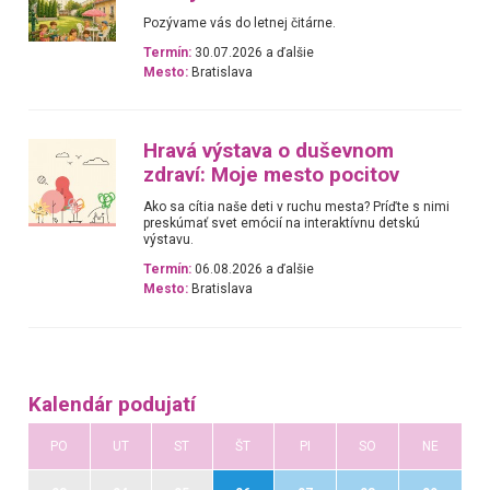
Pozývame vás do letnej čitárne.
Termín:
30.07.2026 a ďalšie
Mesto:
Bratislava
Hravá výstava o duševnom
zdraví: Moje mesto pocitov
Ako sa cítia naše deti v ruchu mesta? Príďte s nimi
preskúmať svet emócií na interaktívnu detskú
výstavu.
Termín:
06.08.2026 a ďalšie
Mesto:
Bratislava
Kalendár podujatí
PO
UT
ST
ŠT
PI
SO
NE