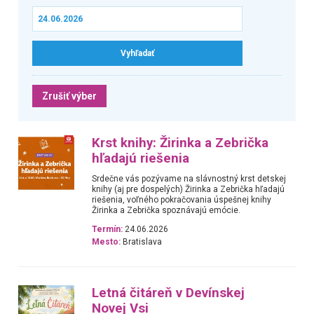
Zrušiť výber
Krst knihy: Žirinka a Zebrička
hľadajú riešenia
Srdečne vás pozývame na slávnostný krst detskej
knihy (aj pre dospelých) Žirinka a Zebrička hľadajú
riešenia, voľného pokračovania úspešnej knihy
Žirinka a Zebrička spoznávajú emócie.
Termín:
24.06.2026
Mesto:
Bratislava
Letná čitáreň v Devínskej
Novej Vsi