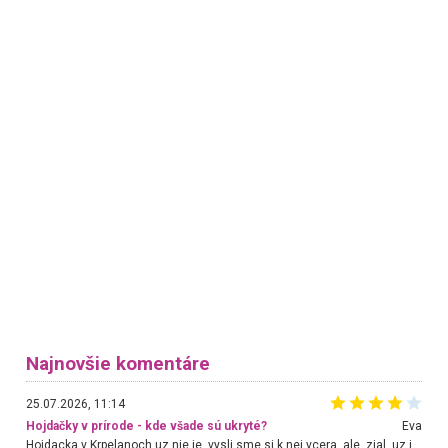
Najnovšie komentáre
25.07.2026, 11:14
Hojdačky v prírode - kde všade sú ukryté?
Eva
Hojdacka v Krpelanoch uz nie je, vysli sme si k nej vcera, ale, zial, uz je znicena. Ak sem planujete cestu len kvoli hojdacke, mozete si ju usetrit. Krasny vyhlad je tu vsak aj bez hojdacky :-)