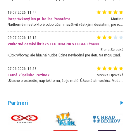
19.07.2026, 11:44
Rozprávkový les pri kolibe Panoráma
Martina
Nádherné miesto ktoré odporúčam navštíviť všetkými desiatimi, pre rodiny s deťmi, dôchodcom... Proste a jednoducho ozaj rozprávkový les.. určite ešte prídeme. Odniesli sme si na pamiatku krásne tričká,
09.07.2026, 15:15
Vnútorné detské ihrisko LEGIONARIK v LEGIA Fitness
Elena Selecká
Kútik výborný, ale hlučná hudba úplne nevhodná pre deti. Na moju žiadosť o aspoň sušenie nereagovali.
27.06.2026, 16:53
Letné kúpalisko Pezinok
. Monika Lipovská
Úžasné prostredie, napriek tomu, že je malé. Úžasná atmosféra. Voda fantastická a nádherná. Ľudí je pomerne veľa, ale su mili a ohľaduplní. Je veľmi zaujímavé sledovať, ako dokážu spolu športovať cudzí ľudia a bez ohľadu na vek. Vládne tu pohoda. Vnuka neviem dostať z vody. Ďakujem za krásny deň . Urcite sa sem vrátim. Jediný problém je s parkovaním, ale aj ten sa mi podarilo vyriešiť. Monika Bratislava
Partneri