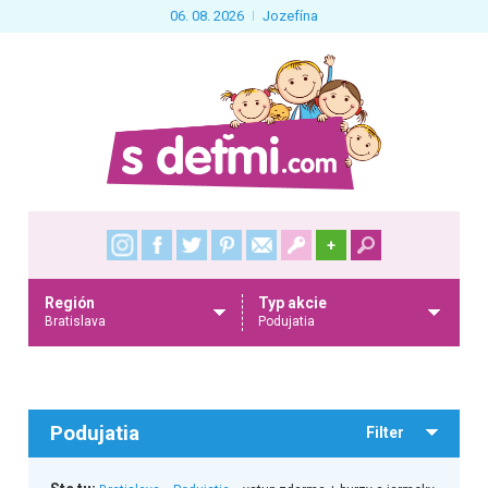
06. 08. 2026
Jozefína
+
Región
Typ akcie
Bratislava
Podujatia
Podujatia
Filter