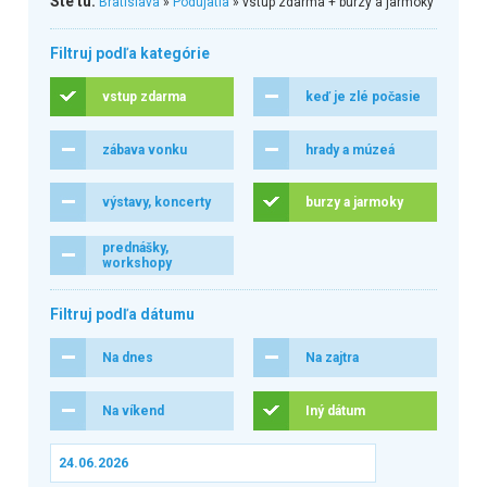
Ste tu:
Bratislava
»
Podujatia
» vstup zdarma + burzy a jarmoky
Filtruj podľa kategórie
vstup zdarma
keď je zlé počasie
zábava vonku
hrady a múzeá
výstavy, koncerty
burzy a jarmoky
prednášky,
workshopy
Filtruj podľa dátumu
Na dnes
Na zajtra
Na víkend
Iný dátum