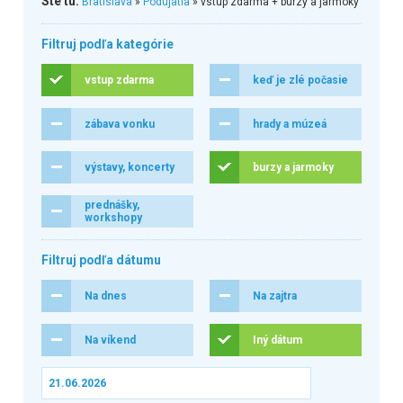
Ste tu:
Bratislava
»
Podujatia
» vstup zdarma + burzy a jarmoky
Filtruj podľa kategórie
vstup zdarma
keď je zlé počasie
zábava vonku
hrady a múzeá
výstavy, koncerty
burzy a jarmoky
prednášky,
workshopy
Filtruj podľa dátumu
Na dnes
Na zajtra
Na víkend
Iný dátum