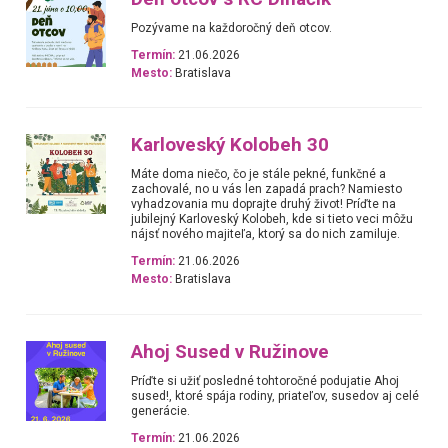
Pozývame na každoročný deň otcov.
Termín:
21.06.2026
Mesto:
Bratislava
Karloveský Kolobeh 30
Máte doma niečo, čo je stále pekné, funkčné a
zachovalé, no u vás len zapadá prach? Namiesto
vyhadzovania mu doprajte druhý život! Príďte na
jubilejný Karloveský Kolobeh, kde si tieto veci môžu
nájsť nového majiteľa, ktorý sa do nich zamiluje.
Termín:
21.06.2026
Mesto:
Bratislava
Ahoj Sused v Ružinove
Príďte si užiť posledné tohtoročné podujatie Ahoj
sused!, ktoré spája rodiny, priateľov, susedov aj celé
generácie.
Termín:
21.06.2026