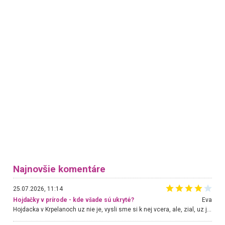
Najnovšie komentáre
25.07.2026, 11:14
Hojdačky v prírode - kde všade sú ukryté?
Eva
Hojdacka v Krpelanoch uz nie je, vysli sme si k nej vcera, ale, zial, uz je znicena. Ak sem planujete cestu len kvoli hojdacke, mozete si ju usetrit. Krasny vyhlad je tu vsak aj bez hojdacky :-)