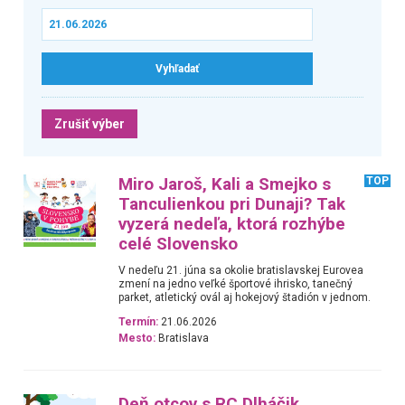
Zrušiť výber
Miro Jaroš, Kali a Smejko s
TOP
Tanculienkou pri Dunaji? Tak
vyzerá nedeľa, ktorá rozhýbe
celé Slovensko
V nedeľu 21. júna sa okolie bratislavskej Eurovea
zmení na jedno veľké športové ihrisko, tanečný
parket, atletický ovál aj hokejový štadión v jednom.
Termín:
21.06.2026
Mesto:
Bratislava
Deň otcov s RC Dlháčik