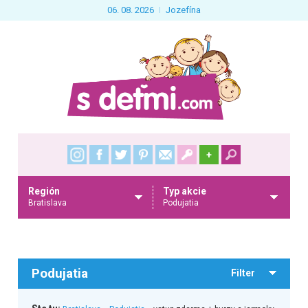
06. 08. 2026
Jozefína
+
Región
Typ akcie
Bratislava
Podujatia
Podujatia
Filter