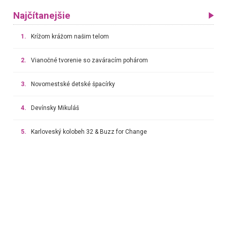
Najčítanejšie
1.
Krížom krážom našim telom
2.
Vianočné tvorenie so zaváracím pohárom
3.
Novomestské detské špacírky
4.
Devínsky Mikuláš
5.
Karloveský kolobeh 32 & Buzz for Change