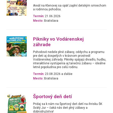
Areál na Klenovej sa opäť zaplní detským smiechom
a rodinnou pohodou.
Termín:
21.06.2026
Mesto:
Bratislava
Pikniky vo Vodárenskej
záhrade
Pohodové nedele plné zábavy, oddychu a programu
pre deti aj dospelých v krásnom prostredí
Vodárenskej záhrady. Pikniky spájajú divadlo, hudbu,
interaktívne vystúpenia aj tanečnú zábavu – ideálne
letné popoludnia pre celú rodinu.
Termín:
23.08.2026 a ďalšie
Mesto:
Bratislava
Športový deň detí
Pridaj sa k nám na Športový deň detí na ihrisku ŠK
Svätý Jur – čaká nás deň plný zábavy a
dobrodružstva!