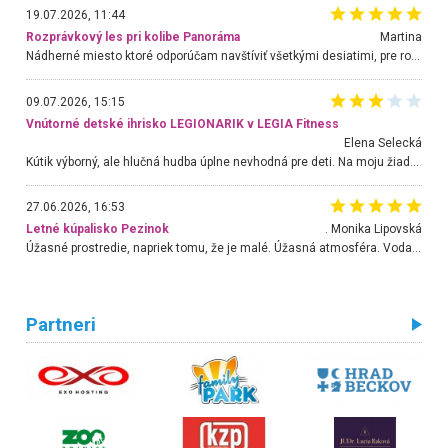
19.07.2026, 11:44
Rozprávkový les pri kolibe Panoráma
Martina
Nádherné miesto ktoré odporúčam navštíviť všetkými desiatimi, pre rodiny s deťmi, dôchodcom... Proste a jednoducho ozaj rozprávkový les.. určite ešte prídeme. Odniesli sme si na pamiatku krásne tričká,
09.07.2026, 15:15
Vnútorné detské ihrisko LEGIONARIK v LEGIA Fitness
Elena Selecká
Kútik výborný, ale hlučná hudba úplne nevhodná pre deti. Na moju žiadosť o aspoň sušenie nereagovali.
27.06.2026, 16:53
Letné kúpalisko Pezinok
. Monika Lipovská
Úžasné prostredie, napriek tomu, že je malé. Úžasná atmosféra. Voda fantastická a nádherná. Ľudí je pomerne veľa, ale su mili a ohľaduplní. Je veľmi zaujímavé sledovať, ako dokážu spolu športovať cudzí ľudia a bez ohľadu na vek. Vládne tu pohoda. Vnuka neviem dostať z vody. Ďakujem za krásny deň . Urcite sa sem vrátim. Jediný problém je s parkovaním, ale aj ten sa mi podarilo vyriešiť. Monika Bratislava
Partneri