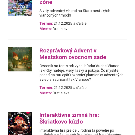
zóne
Štvrtý adventný víkend na Staromestských
vianočných trhoch!
Termín:
21.12.2025 a ďalšie
Mesto:
Bratislava
Rozprávkový Advent v
Mestskom ovocnom sade
Ovocník sa tento rok vydal hľadať ducha Vianoc -
iskričky nádeje, viery, lásky a pokoja. Čo myslíte,
podarí sa mu opäť rozhorieť plamienky adventných
sviec a zachrániť tak Vianoce?
Termín:
21.12.2025 a ďalšie
Mesto:
Bratislava
Interaktívna zimná hra:
Škriatkovo kúzlo
Interaktívna hra pre celú rodinu ťa povedie po
uličkách a nádvoriach Bratislavy až k vytúženému