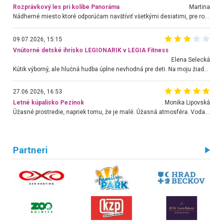
Rozprávkový les pri kolibe Panoráma
Martina
Nádherné miesto ktoré odporúčam navštíviť všetkými desiatimi, pre rodiny s deťmi, dôchodcom... Proste a jednoducho ozaj rozprávkový les.. určite ešte prídeme. Odniesli sme si na pamiatku krásne tričká,
09.07.2026, 15:15
Vnútorné detské ihrisko LEGIONARIK v LEGIA Fitness
Elena Selecká
Kútik výborný, ale hlučná hudba úplne nevhodná pre deti. Na moju žiadosť o aspoň sušenie nereagovali.
27.06.2026, 16:53
Letné kúpalisko Pezinok
. Monika Lipovská
Úžasné prostredie, napriek tomu, že je malé. Úžasná atmosféra. Voda fantastická a nádherná. Ľudí je pomerne veľa, ale su mili a ohľaduplní. Je veľmi zaujímavé sledovať, ako dokážu spolu športovať cudzí ľudia a bez ohľadu na vek. Vládne tu pohoda. Vnuka neviem dostať z vody. Ďakujem za krásny deň . Urcite sa sem vrátim. Jediný problém je s parkovaním, ale aj ten sa mi podarilo vyriešiť. Monika Bratislava
Partneri