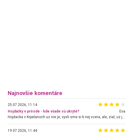
Najnovšie komentáre
25.07.2026, 11:14
Hojdačky v prírode - kde všade sú ukryté?
Eva
Hojdacka v Krpelanoch uz nie je, vysli sme si k nej vcera, ale, zial, uz je znicena. Ak sem planujete cestu len kvoli hojdacke, mozete si ju usetrit. Krasny vyhlad je tu vsak aj bez hojdacky :-)
19.07.2026, 11:44