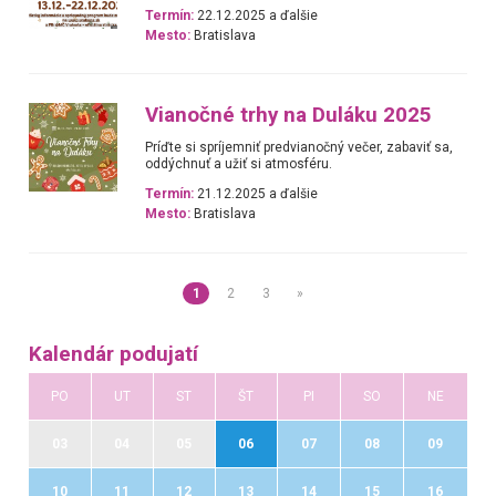
Termín:
22.12.2025 a ďalšie
Mesto:
Bratislava
Vianočné trhy na Duláku 2025
Príďte si spríjemniť predvianočný večer, zabaviť sa,
oddýchnuť a užiť si atmosféru.
Termín:
21.12.2025 a ďalšie
Mesto:
Bratislava
1
2
3
»
Kalendár podujatí
PO
UT
ST
ŠT
PI
SO
NE
03
04
05
06
07
08
09
10
11
12
13
14
15
16