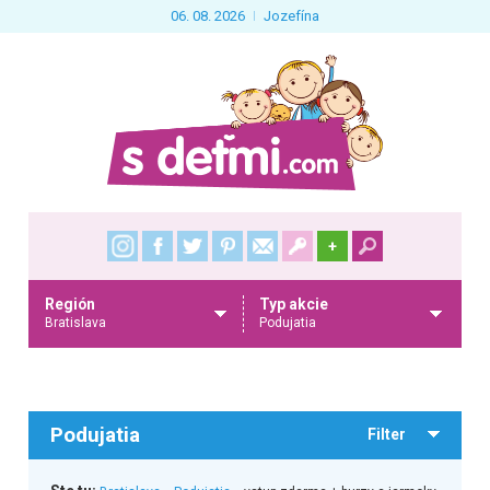
06. 08. 2026
Jozefína
+
Región
Typ akcie
Bratislava
Podujatia
Podujatia
Filter