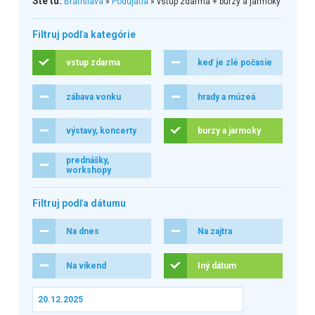
Ste tu:
Bratislava
»
Podujatia
» vstup zdarma + burzy a jarmoky
Filtruj podľa kategórie
vstup zdarma
keď je zlé počasie
zábava vonku
hrady a múzeá
výstavy, koncerty
burzy a jarmoky
prednášky,
workshopy
Filtruj podľa dátumu
Na dnes
Na zajtra
Na víkend
Iný dátum