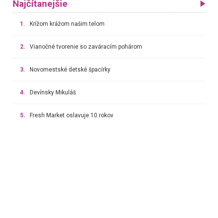
Najčítanejšie
1.
Krížom krážom našim telom
2.
Vianočné tvorenie so zaváracím pohárom
3.
Novomestské detské špacírky
4.
Devínsky Mikuláš
5.
Fresh Market oslavuje 10 rokov