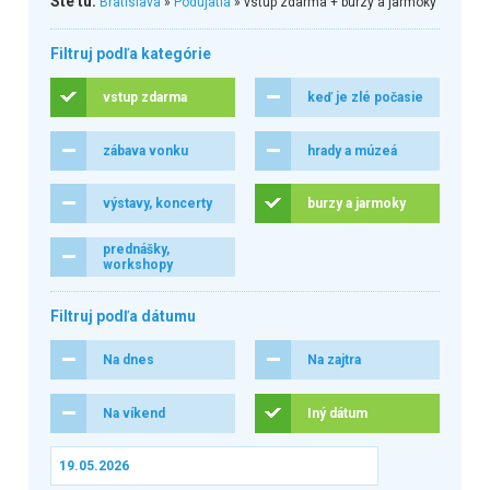
Ste tu:
Bratislava
»
Podujatia
» vstup zdarma + burzy a jarmoky
Filtruj podľa kategórie
vstup zdarma
keď je zlé počasie
zábava vonku
hrady a múzeá
výstavy, koncerty
burzy a jarmoky
prednášky,
workshopy
Filtruj podľa dátumu
Na dnes
Na zajtra
Na víkend
Iný dátum