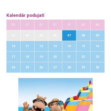
Kalendár podujatí
PO
UT
ST
ŠT
PI
SO
NE
03
04
05
06
07
08
09
10
11
12
13
14
15
16
17
18
19
20
21
22
23
24
25
26
27
28
29
30