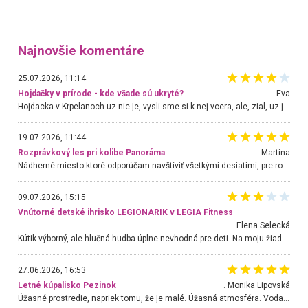
Najnovšie komentáre
25.07.2026, 11:14
Hojdačky v prírode - kde všade sú ukryté?
Eva
Hojdacka v Krpelanoch uz nie je, vysli sme si k nej vcera, ale, zial, uz je znicena. Ak sem planujete cestu len kvoli hojdacke, mozete si ju usetrit. Krasny vyhlad je tu vsak aj bez hojdacky :-)
19.07.2026, 11:44
Rozprávkový les pri kolibe Panoráma
Martina
Nádherné miesto ktoré odporúčam navštíviť všetkými desiatimi, pre rodiny s deťmi, dôchodcom... Proste a jednoducho ozaj rozprávkový les.. určite ešte prídeme. Odniesli sme si na pamiatku krásne tričká,
09.07.2026, 15:15
Vnútorné detské ihrisko LEGIONARIK v LEGIA Fitness
Elena Selecká
Kútik výborný, ale hlučná hudba úplne nevhodná pre deti. Na moju žiadosť o aspoň sušenie nereagovali.
27.06.2026, 16:53
Letné kúpalisko Pezinok
. Monika Lipovská
Úžasné prostredie, napriek tomu, že je malé. Úžasná atmosféra. Voda fantastická a nádherná. Ľudí je pomerne veľa, ale su mili a ohľaduplní. Je veľmi zaujímavé sledovať, ako dokážu spolu športovať cudzí ľudia a bez ohľadu na vek. Vládne tu pohoda. Vnuka neviem dostať z vody. Ďakujem za krásny deň . Urcite sa sem vrátim. Jediný problém je s parkovaním, ale aj ten sa mi podarilo vyriešiť. Monika Bratislava