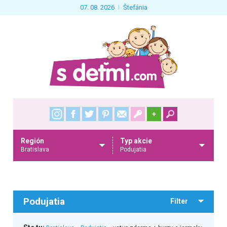
07. 08. 2026
Štefánia
+
Región
Typ akcie
Bratislava
Podujatia
Podujatia
Filter