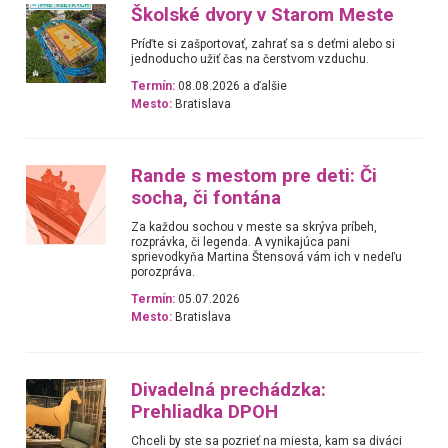
Školské dvory v Starom Meste
Príďte si zašportovať, zahrať sa s deťmi alebo si
jednoducho užiť čas na čerstvom vzduchu.
Termín:
08.08.2026 a ďalšie
Mesto:
Bratislava
Rande s mestom pre deti: Či
socha, či fontána
Za každou sochou v meste sa skrýva príbeh,
rozprávka, či legenda. A vynikajúca pani
sprievodkyňa Martina Štensová vám ich v nedeľu
porozpráva.
Termín:
05.07.2026
Mesto:
Bratislava
Divadelná prechádzka:
Prehliadka DPOH
Chceli by ste sa pozrieť na miesta, kam sa diváci