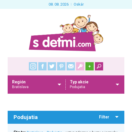
08. 08. 2026
Oskár
+
Región
Typ akcie
Bratislava
Podujatia
Podujatia
Filter