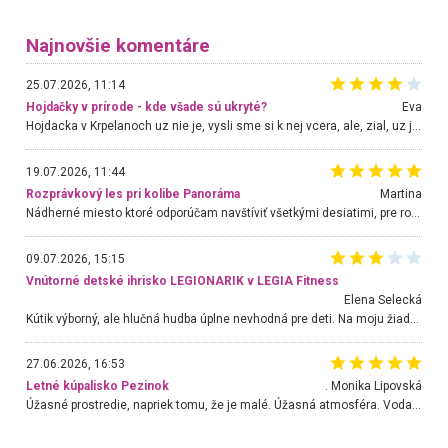
Najnovšie komentáre
25.07.2026, 11:14
Hojdačky v prírode - kde všade sú ukryté?
Eva
Hojdacka v Krpelanoch uz nie je, vysli sme si k nej vcera, ale, zial, uz je znicena. Ak sem planujete cestu len kvoli hojdacke, mozete si ju usetrit. Krasny vyhlad je tu vsak aj bez hojdacky :-)
19.07.2026, 11:44
Rozprávkový les pri kolibe Panoráma
Martina
Nádherné miesto ktoré odporúčam navštíviť všetkými desiatimi, pre rodiny s deťmi, dôchodcom... Proste a jednoducho ozaj rozprávkový les.. určite ešte prídeme. Odniesli sme si na pamiatku krásne tričká,
09.07.2026, 15:15
Vnútorné detské ihrisko LEGIONARIK v LEGIA Fitness
Elena Selecká
Kútik výborný, ale hlučná hudba úplne nevhodná pre deti. Na moju žiadosť o aspoň sušenie nereagovali.
27.06.2026, 16:53
Letné kúpalisko Pezinok
. Monika Lipovská
Úžasné prostredie, napriek tomu, že je malé. Úžasná atmosféra. Voda fantastická a nádherná. Ľudí je pomerne veľa, ale su mili a ohľaduplní. Je veľmi zaujímavé sledovať, ako dokážu spolu športovať cudzí ľudia a bez ohľadu na vek. Vládne tu pohoda. Vnuka neviem dostať z vody. Ďakujem za krásny deň . Urcite sa sem vrátim. Jediný problém je s parkovaním, ale aj ten sa mi podarilo vyriešiť. Monika Bratislava