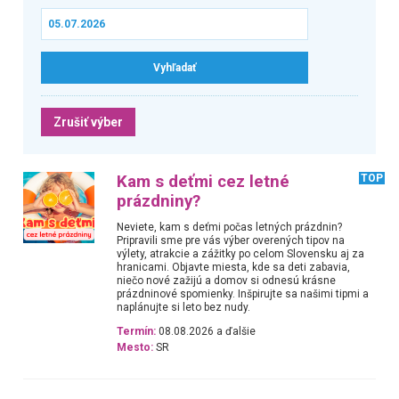
Zrušiť výber
Kam s deťmi cez letné
TOP
prázdniny?
Neviete, kam s deťmi počas letných prázdnin?
Pripravili sme pre vás výber overených tipov na
výlety, atrakcie a zážitky po celom Slovensku aj za
hranicami. Objavte miesta, kde sa deti zabavia,
niečo nové zažijú a domov si odnesú krásne
prázdninové spomienky. Inšpirujte sa našimi tipmi a
naplánujte si leto bez nudy.
Termín:
08.08.2026 a ďalšie
Mesto:
SR