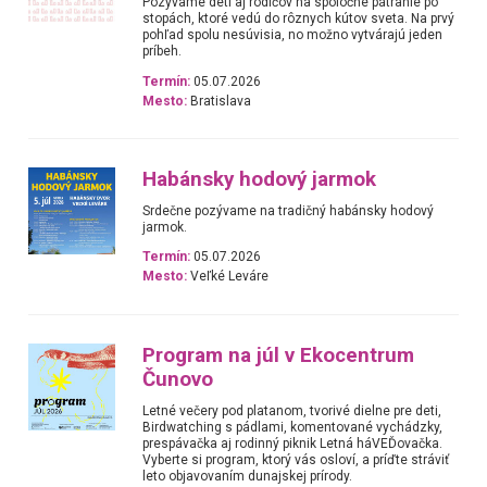
Pozývame deti aj rodičov na spoločné pátranie po
stopách, ktoré vedú do rôznych kútov sveta. Na prvý
pohľad spolu nesúvisia, no možno vytvárajú jeden
príbeh.
Termín:
05.07.2026
Mesto:
Bratislava
Habánsky hodový jarmok
Srdečne pozývame na tradičný habánsky hodový
jarmok.
Termín:
05.07.2026
Mesto:
Veľké Leváre
Program na júl v Ekocentrum
Čunovo
Letné večery pod platanom, tvorivé dielne pre deti,
Birdwatching s pádlami, komentované vychádzky,
prespávačka aj rodinný piknik Letná háVEĎovačka.
Vyberte si program, ktorý vás osloví, a príďte stráviť
leto objavovaním dunajskej prírody.