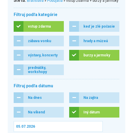
Ste tu:
Bratislava
»
Podujatia
» vstup zdarma + burzy a jarmoky
Filtruj podľa kategórie
vstup zdarma
keď je zlé počasie
zábava vonku
hrady a múzeá
výstavy, koncerty
burzy a jarmoky
prednášky,
workshopy
Filtruj podľa dátumu
Na dnes
Na zajtra
Na víkend
Iný dátum