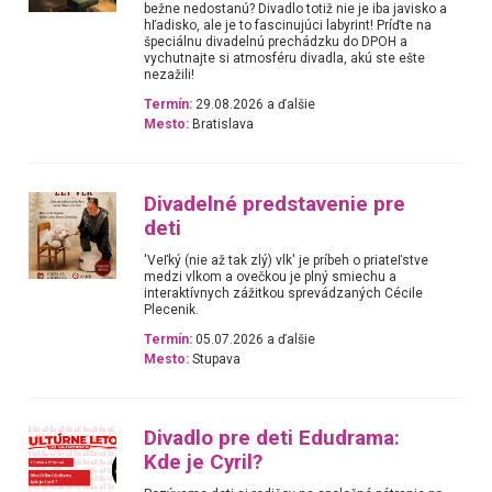
bežne nedostanú? Divadlo totiž nie je iba javisko a
hľadisko, ale je to fascinujúci labyrint! Príďte na
špeciálnu divadelnú prechádzku do DPOH a
vychutnajte si atmosféru divadla, akú ste ešte
nezažili!
Termín:
29.08.2026 a ďalšie
Mesto:
Bratislava
Divadelné predstavenie pre
deti
'Veľký (nie až tak zlý) vlk' je príbeh o priateľstve
medzi vlkom a ovečkou je plný smiechu a
interaktívnych zážitkou sprevádzaných Cécile
Plecenik.
Termín:
05.07.2026 a ďalšie
Mesto:
Stupava
Divadlo pre deti Edudrama:
Kde je Cyril?