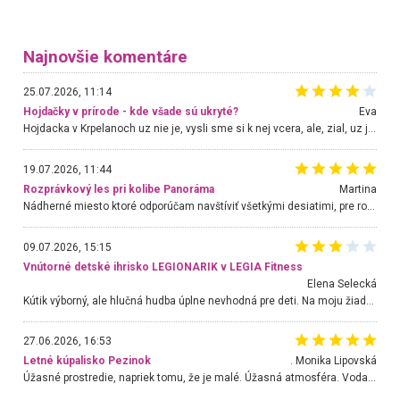
Najnovšie komentáre
25.07.2026, 11:14
Hojdačky v prírode - kde všade sú ukryté?
Eva
Hojdacka v Krpelanoch uz nie je, vysli sme si k nej vcera, ale, zial, uz je znicena. Ak sem planujete cestu len kvoli hojdacke, mozete si ju usetrit. Krasny vyhlad je tu vsak aj bez hojdacky :-)
19.07.2026, 11:44
Rozprávkový les pri kolibe Panoráma
Martina
Nádherné miesto ktoré odporúčam navštíviť všetkými desiatimi, pre rodiny s deťmi, dôchodcom... Proste a jednoducho ozaj rozprávkový les.. určite ešte prídeme. Odniesli sme si na pamiatku krásne tričká,
09.07.2026, 15:15
Vnútorné detské ihrisko LEGIONARIK v LEGIA Fitness
Elena Selecká
Kútik výborný, ale hlučná hudba úplne nevhodná pre deti. Na moju žiadosť o aspoň sušenie nereagovali.
27.06.2026, 16:53
Letné kúpalisko Pezinok
. Monika Lipovská
Úžasné prostredie, napriek tomu, že je malé. Úžasná atmosféra. Voda fantastická a nádherná. Ľudí je pomerne veľa, ale su mili a ohľaduplní. Je veľmi zaujímavé sledovať, ako dokážu spolu športovať cudzí ľudia a bez ohľadu na vek. Vládne tu pohoda. Vnuka neviem dostať z vody. Ďakujem za krásny deň . Urcite sa sem vrátim. Jediný problém je s parkovaním, ale aj ten sa mi podarilo vyriešiť. Monika Bratislava