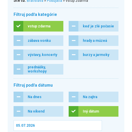
Ste tu:
Bratislava
»
Podujatia
» vstup zdarma
Filtruj podľa kategórie
vstup zdarma
keď je zlé počasie
zábava vonku
hrady a múzeá
výstavy, koncerty
burzy a jarmoky
prednášky,
workshopy
Filtruj podľa dátumu
Na dnes
Na zajtra
Na víkend
Iný dátum