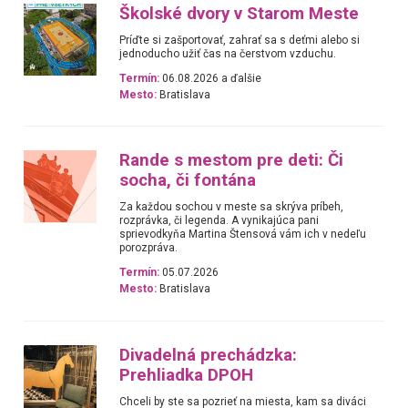
Školské dvory v Starom Meste
Príďte si zašportovať, zahrať sa s deťmi alebo si
jednoducho užiť čas na čerstvom vzduchu.
Termín:
06.08.2026 a ďalšie
Mesto:
Bratislava
Rande s mestom pre deti: Či
socha, či fontána
Za každou sochou v meste sa skrýva príbeh,
rozprávka, či legenda. A vynikajúca pani
sprievodkyňa Martina Štensová vám ich v nedeľu
porozpráva.
Termín:
05.07.2026
Mesto:
Bratislava
Divadelná prechádzka:
Prehliadka DPOH
Chceli by ste sa pozrieť na miesta, kam sa diváci