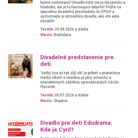
bežne nedostanú? Divadlo totiž nie je iba javisko a
hľadisko, ale je to fascinujúci labyrint! Príďte na
špeciálnu divadelnú prechádzku do DPOH a
vychutnajte si atmosféru divadla, akú ste ešte
nezažili!
Termín:
29.08.2026 a ďalšie
Mesto:
Bratislava
Divadelné predstavenie pre
deti
'Veľký (nie až tak zlý) vlk' je príbeh o priateľstve
medzi vlkom a ovečkou je plný smiechu a
interaktívnych zážitkou sprevádzaných Cécile
Plecenik.
Termín:
05.07.2026 a ďalšie
Mesto:
Stupava
Divadlo pre deti Edudrama:
Kde je Cyril?