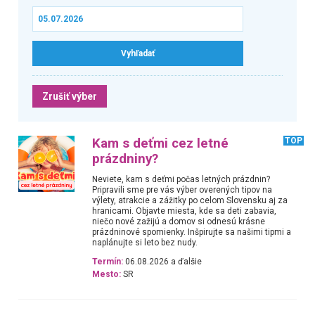
Zrušiť výber
Kam s deťmi cez letné
TOP
prázdniny?
Neviete, kam s deťmi počas letných prázdnin?
Pripravili sme pre vás výber overených tipov na
výlety, atrakcie a zážitky po celom Slovensku aj za
hranicami. Objavte miesta, kde sa deti zabavia,
niečo nové zažijú a domov si odnesú krásne
prázdninové spomienky. Inšpirujte sa našimi tipmi a
naplánujte si leto bez nudy.
Termín:
06.08.2026 a ďalšie
Mesto:
SR