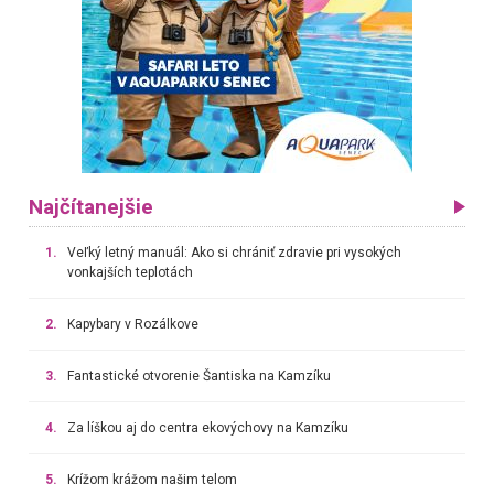
Najčítanejšie
1.
Veľký letný manuál: Ako si chrániť zdravie pri vysokých
vonkajších teplotách
2.
Kapybary v Rozálkove
3.
Fantastické otvorenie Šantiska na Kamzíku
4.
Za líškou aj do centra ekovýchovy na Kamzíku
5.
Krížom krážom našim telom