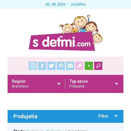
06. 08. 2026
Jozefína
+
Región
Typ akcie
Bratislava
Podujatia
Podujatia
Filter