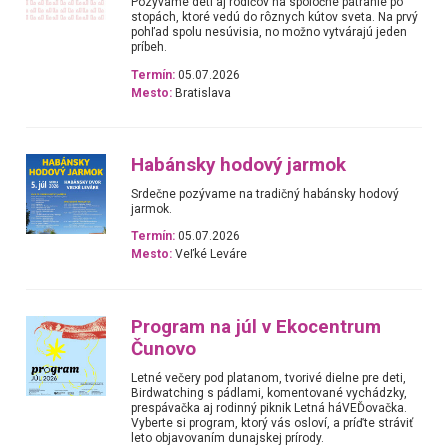
Pozývame deti aj rodičov na spoločné pátranie po
stopách, ktoré vedú do rôznych kútov sveta. Na prvý
pohľad spolu nesúvisia, no možno vytvárajú jeden
príbeh.
Termín:
05.07.2026
Mesto:
Bratislava
Habánsky hodový jarmok
Srdečne pozývame na tradičný habánsky hodový
jarmok.
Termín:
05.07.2026
Mesto:
Veľké Leváre
Program na júl v Ekocentrum
Čunovo
Letné večery pod platanom, tvorivé dielne pre deti,
Birdwatching s pádlami, komentované vychádzky,
prespávačka aj rodinný piknik Letná háVEĎovačka.
Vyberte si program, ktorý vás osloví, a príďte stráviť
leto objavovaním dunajskej prírody.