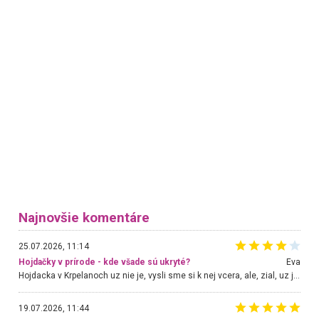
Najnovšie komentáre
25.07.2026, 11:14
Hojdačky v prírode - kde všade sú ukryté?
Eva
Hojdacka v Krpelanoch uz nie je, vysli sme si k nej vcera, ale, zial, uz je znicena. Ak sem planujete cestu len kvoli hojdacke, mozete si ju usetrit. Krasny vyhlad je tu vsak aj bez hojdacky :-)
19.07.2026, 11:44