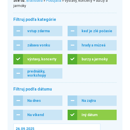
Ste tu:
Bratislava
»
Podujatia
» výstavy, koncerty + burzy a
jarmoky
Filtruj podľa kategórie
vstup zdarma
keď je zlé počasie
zábava vonku
hrady a múzeá
výstavy, koncerty
burzy a jarmoky
prednášky,
workshopy
Filtruj podľa dátumu
Na dnes
Na zajtra
Na víkend
Iný dátum