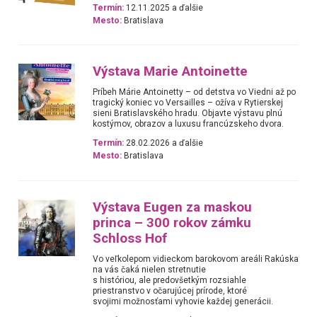
Termín:
12.11.2025 a ďalšie
Mesto:
Bratislava
Výstava Marie Antoinette
Príbeh Márie Antoinetty – od detstva vo Viedni až po
tragický koniec vo Versailles – ožíva v Rytierskej
sieni Bratislavského hradu. Objavte výstavu plnú
kostýmov, obrazov a luxusu francúzskeho dvora.
Termín:
28.02.2026 a ďalšie
Mesto:
Bratislava
Výstava Eugen za maskou
princa – 300 rokov zámku
Schloss Hof
Vo veľkolepom vidieckom barokovom areáli Rakúska
na vás čaká nielen stretnutie
s históriou, ale predovšetkým rozsiahle
priestranstvo v očarujúcej prírode, ktoré
svojimi možnosťami vyhovie každej generácii.