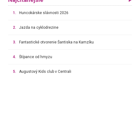
Najčítanejšie
1.
Huncokárske slávnosti 2026
2.
Jazda na cyklodrezine
3.
Fantastické otvorenie Šantiska na Kamzíku
4.
Štípance od hmyzu
5.
Augustový Kids club v Centrali