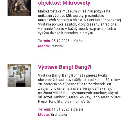
objektov: Mikrosvety
Malokarpatské múzeum v Pezinku pozýva na
unikátnu výstavu Mikrosvety, prezentáciu
autorských šperkov a objektov Soni Ďateľ Kozákovej.
Výstava ponúka zážitok, ktorý presahuje tradičné
vnímanie šperku – každý kúsok rozpráva príbeh a
vyzýva diváka k interakcii a dotyku.
Termín:
05.12.2025 a ďalšie
Mesto:
Pezinok
Výstava Bang! Bang?!
Výstava Bang! Bang?! prináša prierez tvorby
slovenských autorov (väčšinou) od konca 60. rokov
20. storočia po súčasnosť, a to zo zbierok SNG.
Záujemci o umenie a širšia verejnosť tak majú
možnosť vidieť diela významných umelcov, akými
sú Jozef Jankovič, Milan Bočkay, Laco Teren, Viktor
Frešo, Tono Stano a mnohí ďalší.
Termín:
11.01.2026 a ďalšie
Mesto:
Bratislava