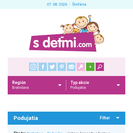
07. 08. 2026
Štefánia
+
Región
Typ akcie
Bratislava
Podujatia
Podujatia
Filter