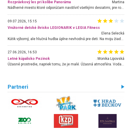
Rozprávkový les pri kolibe Panoráma
Martina
Nádherné miesto ktoré odporúčam navštíviť všetkými desiatimi, pre rodiny s deťmi, dôchodcom... Proste a jednoducho ozaj rozprávkový les.. určite ešte prídeme. Odniesli sme si na pamiatku krásne tričká,
09.07.2026, 15:15
Vnútorné detské ihrisko LEGIONARIK v LEGIA Fitness
Elena Selecká
Kútik výborný, ale hlučná hudba úplne nevhodná pre deti. Na moju žiadosť o aspoň sušenie nereagovali.
27.06.2026, 16:53
Letné kúpalisko Pezinok
. Monika Lipovská
Úžasné prostredie, napriek tomu, že je malé. Úžasná atmosféra. Voda fantastická a nádherná. Ľudí je pomerne veľa, ale su mili a ohľaduplní. Je veľmi zaujímavé sledovať, ako dokážu spolu športovať cudzí ľudia a bez ohľadu na vek. Vládne tu pohoda. Vnuka neviem dostať z vody. Ďakujem za krásny deň . Urcite sa sem vrátim. Jediný problém je s parkovaním, ale aj ten sa mi podarilo vyriešiť. Monika Bratislava
Partneri