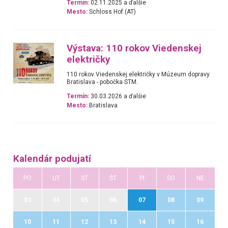
Termín:
02.11.2025 a ďalšie
Mesto:
Schloss Hof (AT)
Výstava: 110 rokov Viedenskej
električky
110 rokov Viedenskej električky v Múzeum dopravy
Bratislava - pobočka STM.
Termín:
30.03.2026 a ďalšie
Mesto:
Bratislava
Kalendár podujatí
PO
UT
ST
ŠT
PI
SO
NE
03
04
05
06
07
08
09
10
11
12
13
14
15
16