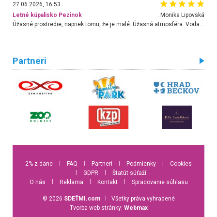
27.06.2026, 16:53
Letné kúpalisko Pezinok
. Monika Lipovská
Úžasné prostredie, napriek tomu, že je malé. Úžasná atmosféra. Voda fantastická a nádherná. Ľudí je pomerne veľa, ale su mili a ohľaduplní. Je veľmi zaujímavé sledovať, ako dokážu spolu športovať cudzí ľudia a bez ohľadu na vek. Vládne tu pohoda. Vnuka neviem dostať z vody. Ďakujem za krásny deň . Urcite sa sem vrátim. Jediný problém je s parkovaním, ale aj ten sa mi podarilo vyriešiť. Monika Bratislava
Partneri
2% z dane
l
FAQ
l
Partneri
l
Podmienky
l
Cookies
l
GDPR
l
Štatút súťaží
O nás
l
Reklama
l
Kontakt
l
Spracovanie súhlasu
© 2026
SDEŤMI.com
l
Všetky práva vyhradené
Tvorba web stránky:
Webmax