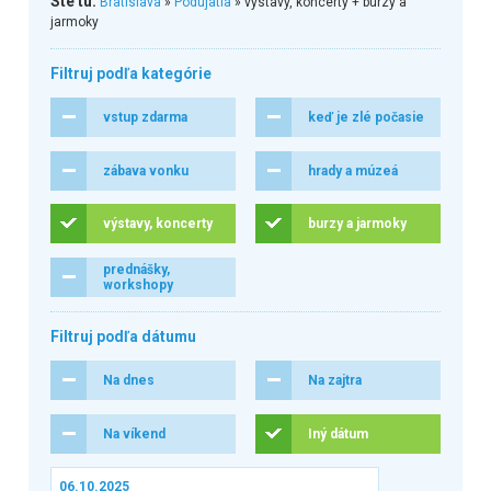
Ste tu:
Bratislava
»
Podujatia
» výstavy, koncerty + burzy a
jarmoky
Filtruj podľa kategórie
vstup zdarma
keď je zlé počasie
zábava vonku
hrady a múzeá
výstavy, koncerty
burzy a jarmoky
prednášky,
workshopy
Filtruj podľa dátumu
Na dnes
Na zajtra
Na víkend
Iný dátum