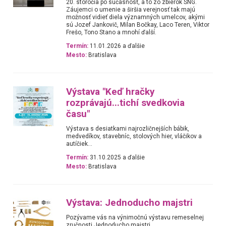
20. storočia po súčasnosť, a to zo zbierok SNG.
Záujemci o umenie a širšia verejnosť tak majú
možnosť vidieť diela významných umelcov, akými
sú Jozef Jankovič, Milan Bočkay, Laco Teren, Viktor
Frešo, Tono Stano a mnohí ďalší.
Termín:
11.01.2026 a ďalšie
Mesto:
Bratislava
Výstava "Keď hračky
rozprávajú...tichí svedkovia
času"
Výstava s desiatkami najrozličnejších bábik,
medvedíkov, stavebníc, stolových hier, vláčikov a
autíčiek...
Termín:
31.10.2025 a ďalšie
Mesto:
Bratislava
Výstava: Jednoducho majstri
Pozývame vás na výnimočnú výstavu remeselnej
zručnosti Jednoducho majstri.