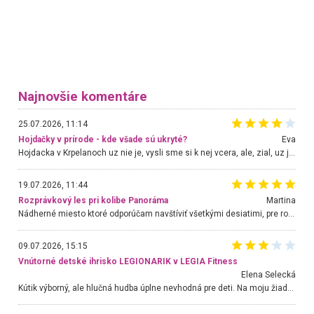
Najnovšie komentáre
25.07.2026, 11:14
Hojdačky v prírode - kde všade sú ukryté?
Eva
Hojdacka v Krpelanoch uz nie je, vysli sme si k nej vcera, ale, zial, uz je znicena. Ak sem planujete cestu len kvoli hojdacke, mozete si ju usetrit. Krasny vyhlad je tu vsak aj bez hojdacky :-)
19.07.2026, 11:44
Rozprávkový les pri kolibe Panoráma
Martina
Nádherné miesto ktoré odporúčam navštíviť všetkými desiatimi, pre rodiny s deťmi, dôchodcom... Proste a jednoducho ozaj rozprávkový les.. určite ešte prídeme. Odniesli sme si na pamiatku krásne tričká,
09.07.2026, 15:15
Vnútorné detské ihrisko LEGIONARIK v LEGIA Fitness
Elena Selecká
Kútik výborný, ale hlučná hudba úplne nevhodná pre deti. Na moju žiadosť o aspoň sušenie nereagovali.