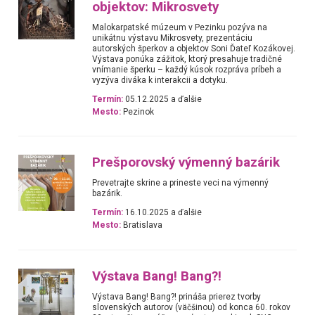
objektov: Mikrosvety
Malokarpatské múzeum v Pezinku pozýva na
unikátnu výstavu Mikrosvety, prezentáciu
autorských šperkov a objektov Soni Ďateľ Kozákovej.
Výstava ponúka zážitok, ktorý presahuje tradičné
vnímanie šperku – každý kúsok rozpráva príbeh a
vyzýva diváka k interakcii a dotyku.
Termín:
05.12.2025 a ďalšie
Mesto:
Pezinok
Prešporovský výmenný bazárik
Prevetrajte skrine a prineste veci na výmenný
bazárik.
Termín:
16.10.2025 a ďalšie
Mesto:
Bratislava
Výstava Bang! Bang?!
Výstava Bang! Bang?! prináša prierez tvorby
slovenských autorov (väčšinou) od konca 60. rokov