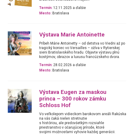
Termín:
12.11.2025 a ďalšie
Mesto:
Bratislava
Výstava Marie Antoinette
Príbeh Márie Antoinetty – od detstva vo Viedni až po
tragický koniec vo Versailles – ožíva v Rytierskej
sieni Bratislavského hradu. Objavte výstavu plnú
kostýmov, obrazov a luxusu francúzskeho dvora.
Termín:
28.02.2026 a ďalšie
Mesto:
Bratislava
Výstava Eugen za maskou
princa – 300 rokov zámku
Schloss Hof
Vo veľkolepom vidieckom barokovom areáli Rakúska
na vás čaká nielen stretnutie
s históriou, ale predovšetkým rozsiahle
priestranstvo v očarujúcej prírode, ktoré
svojimi možnosťami vyhovie každej generácii.