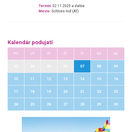
Termín:
02.11.2025 a ďalšie
Mesto:
Schloss Hof (AT)
Kalendár podujatí
PO
UT
ST
ŠT
PI
SO
NE
03
04
05
06
07
08
09
10
11
12
13
14
15
16
17
18
19
20
21
22
23
24
25
26
27
28
29
30