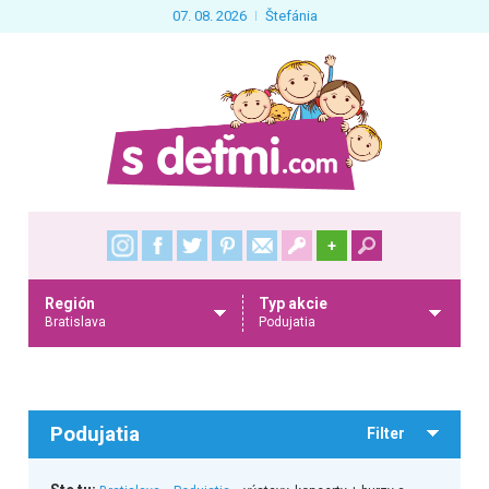
07. 08. 2026
Štefánia
+
Región
Typ akcie
Bratislava
Podujatia
Podujatia
Filter