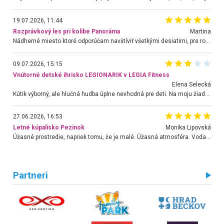
19.07.2026, 11:44
Rozprávkový les pri kolibe Panoráma
Martina
Nádherné miesto ktoré odporúčam navštíviť všetkými desiatimi, pre rodiny s deťmi, dôchodcom... Proste a jednoducho ozaj rozprávkový les.. určite ešte prídeme. Odniesli sme si na pamiatku krásne tričká,
09.07.2026, 15:15
Vnútorné detské ihrisko LEGIONARIK v LEGIA Fitness
Elena Selecká
Kútik výborný, ale hlučná hudba úplne nevhodná pre deti. Na moju žiadosť o aspoň sušenie nereagovali.
27.06.2026, 16:53
Letné kúpalisko Pezinok
. Monika Lipovská
Úžasné prostredie, napriek tomu, že je malé. Úžasná atmosféra. Voda fantastická a nádherná. Ľudí je pomerne veľa, ale su mili a ohľaduplní. Je veľmi zaujímavé sledovať, ako dokážu spolu športovať cudzí ľudia a bez ohľadu na vek. Vládne tu pohoda. Vnuka neviem dostať z vody. Ďakujem za krásny deň . Urcite sa sem vrátim. Jediný problém je s parkovaním, ale aj ten sa mi podarilo vyriešiť. Monika Bratislava
Partneri