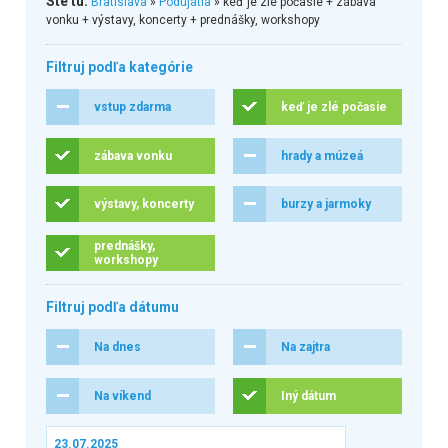
Ste tu:
Bratislava
»
Podujatia
» keď je zlé počasie + zábava
vonku + výstavy, koncerty + prednášky, workshopy
Filtruj podľa kategórie
vstup zdarma
keď je zlé počasie
zábava vonku
hrady a múzeá
výstavy, koncerty
burzy a jarmoky
prednášky,
workshopy
Filtruj podľa dátumu
Na dnes
Na zajtra
Na víkend
Iný dátum