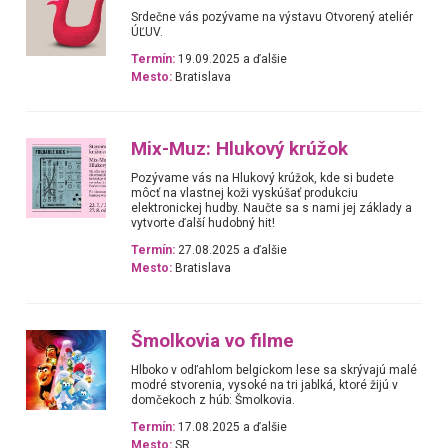
Srdečne vás pozývame na výstavu Otvorený ateliér
ÚĽUV.
Termín:
19.09.2025 a ďalšie
Mesto:
Bratislava
Mix-Muz: Hlukový krúžok
Pozývame vás na Hlukový krúžok, kde si budete
môcť na vlastnej koži vyskúšať produkciu
elektronickej hudby. Naučte sa s nami jej základy a
vytvorte ďalší hudobný hit!
Termín:
27.08.2025 a ďalšie
Mesto:
Bratislava
Šmolkovia vo filme
Hlboko v odľahlom belgickom lese sa skrývajú malé
modré stvorenia, vysoké na tri jablká, ktoré žijú v
domčekoch z húb: Šmolkovia.
Termín:
17.08.2025 a ďalšie
Mesto:
SR