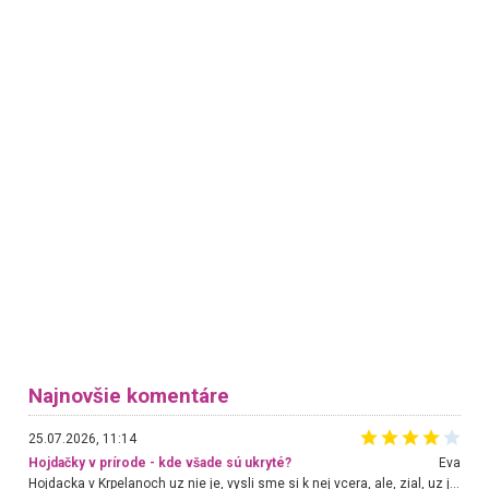
Najnovšie komentáre
25.07.2026, 11:14
Hojdačky v prírode - kde všade sú ukryté?
Eva
Hojdacka v Krpelanoch uz nie je, vysli sme si k nej vcera, ale, zial, uz je znicena. Ak sem planujete cestu len kvoli hojdacke, mozete si ju usetrit. Krasny vyhlad je tu vsak aj bez hojdacky :-)