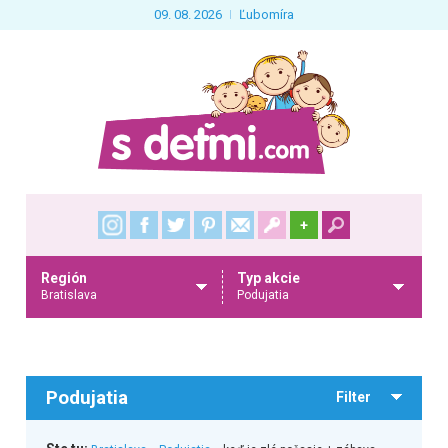
09. 08. 2026
Ľubomíra
+
Región
Typ akcie
Bratislava
Podujatia
Podujatia
Filter