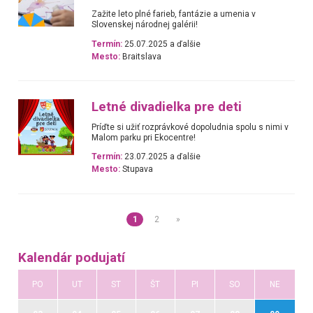
Zažite leto plné farieb, fantázie a umenia v
Slovenskej národnej galérii!
Termín:
25.07.2025 a ďalšie
Mesto:
Braitslava
Letné divadielka pre deti
Príďte si užiť rozprávkové dopoludnia spolu s nimi v
Malom parku pri Ekocentre!
Termín:
23.07.2025 a ďalšie
Mesto:
Stupava
1
2
»
Kalendár podujatí
PO
UT
ST
ŠT
PI
SO
NE