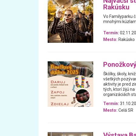
Najväčší st
Rakúsku
Vo Familyparku ča
mnohými kúzlami 
Termín:
02.11.20
Mesto:
Rakúsko
Ponožkový
Škôlky, školy, kniž
všetkých pozýva
aktivity je pred 
tých, ktorí žijú n
organizáciách sta
Termín:
31.10.20
Mesto:
Celá SR
Výstava Ba