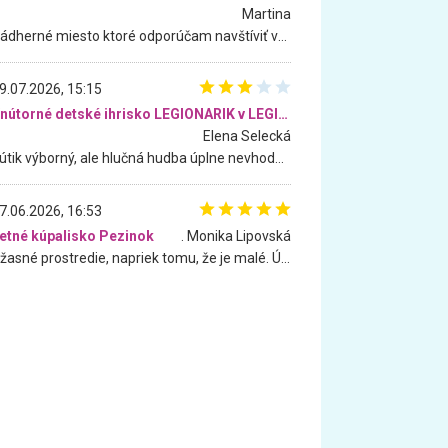
Martina
Nádherné miesto ktoré odporúčam navštíviť všetkými desiatimi, pre rodiny s deťmi, dôchodcom... Proste a jednoducho ozaj rozprávkový les.. určite ešte prídeme. Odniesli sme si na pamiatku krásne tričká,
9.07.2026, 15:15
Vnútorné detské ihrisko LEGIONARIK v LEGIA Fitness
Elena Selecká
Kútik výborný, ale hlučná hudba úplne nevhodná pre deti. Na moju žiadosť o aspoň sušenie nereagovali.
7.06.2026, 16:53
etné kúpalisko Pezinok
. Monika Lipovská
Úžasné prostredie, napriek tomu, že je malé. Úžasná atmosféra. Voda fantastická a nádherná. Ľudí je pomerne veľa, ale su mili a ohľaduplní. Je veľmi zaujímavé sledovať, ako dokážu spolu športovať cudzí ľudia a bez ohľadu na vek. Vládne tu pohoda. Vnuka neviem dostať z vody. Ďakujem za krásny deň . Urcite sa sem vrátim. Jediný problém je s parkovaním, ale aj ten sa mi podarilo vyriešiť. Monika Bratislava