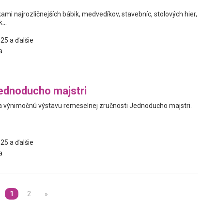
ami najrozličnejších bábik, medvedíkov, stavebníc, stolových hier,
...
25 a ďalšie
a
ednoducho majstri
 výnimočnú výstavu remeselnej zručnosti Jednoducho majstri.
25 a ďalšie
a
1
2
»