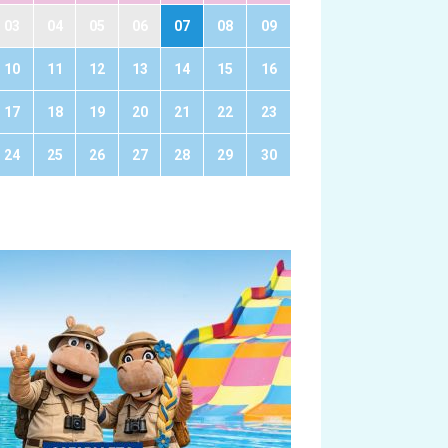
03
04
05
06
07
08
09
10
11
12
13
14
15
16
17
18
19
20
21
22
23
24
25
26
27
28
29
30