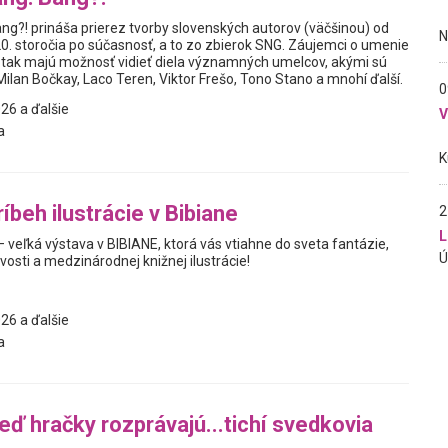
ng?! prináša prierez tvorby slovenských autorov (väčšinou) od
20. storočia po súčasnosť, a to zo zbierok SNG. Záujemci o umenie
sť tak majú možnosť vidieť diela významných umelcov, akými sú
ilan Bočkay, Laco Teren, Viktor Frešo, Tono Stano a mnohí ďalší.
0
26 a ďalšie
a
íbeh ilustrácie v Bibiane
2
L
 – veľká výstava v BIBIANE, ktorá vás vtiahne do sveta fantázie,
vosti a medzinárodnej knižnej ilustrácie!
26 a ďalšie
a
eď hračky rozprávajú...tichí svedkovia