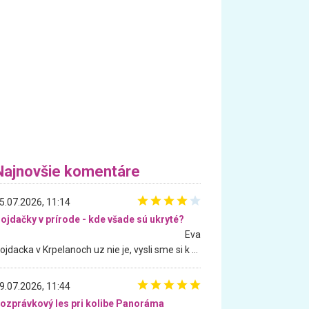
Najnovšie komentáre
5.07.2026, 11:14
ojdačky v prírode - kde všade sú ukryté?
Eva
Hojdacka v Krpelanoch uz nie je, vysli sme si k nej vcera, ale, zial, uz je znicena. Ak sem planujete cestu len kvoli hojdacke, mozete si ju usetrit. Krasny vyhlad je tu vsak aj bez hojdacky :-)
9.07.2026, 11:44
ozprávkový les pri kolibe Panoráma