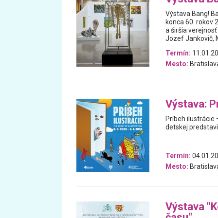
Výstava Bang! Ba
konca 60. rokov 
a širšia verejno
Jozef Jankovič, M
Termín:
11.01.20
Mesto:
Bratislav
Výstava: Pr
Príbeh ilustrácie
detskej predstavi
Termín:
04.01.20
Mesto:
Bratislav
Výstava "K
času"