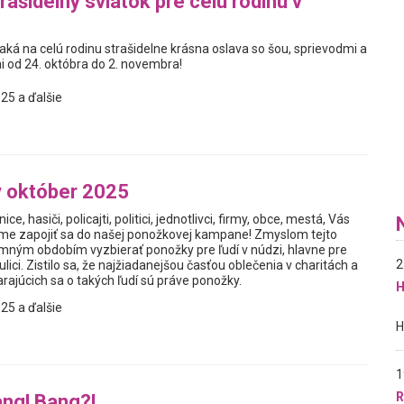
rašidelný sviatok pre celú rodinu v
ká na celú rodinu strašidelne krásna oslava so šou, sprievodmi a
od 24. októbra do 2. novembra!
25 a ďalšie
 október 2025
nice, hasiči, policajti, politici, jednotlivci, firmy, obce, mestá, Vás
me zapojiť sa do našej ponožkovej kampane! Zmyslom tejto
zimným obdobím vyzbierať ponožky pre ľudí v núdzi, hlavne pre
2
a ulici. Zistilo sa, že najžiadanejšou časťou oblečenia v charitách a
rajúcich sa o takých ľudí sú práve ponožky.
H
25 a ďalšie
1
R
ng! Bang?!