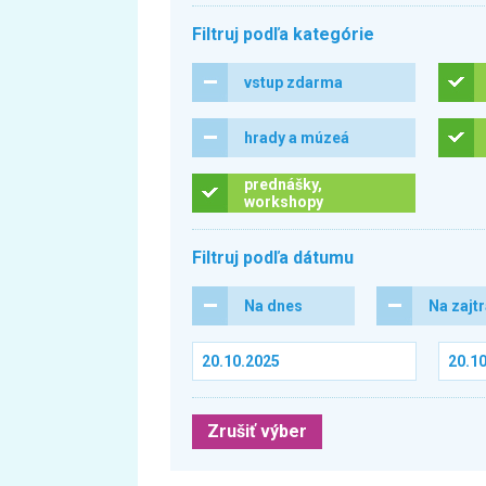
Filtruj podľa kategórie
vstup zdarma
hrady a múzeá
prednášky,
workshopy
Filtruj podľa dátumu
Na dnes
Na zajt
Zrušiť výber