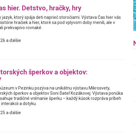
s hier. Detstvo, hračky, hry
y jazyk, ktorý spája deti naprieč storočiami. Výstava Čas hier vás
istórie hračiek a hier, ktoré sa pod vplyvom doby menili, ale v
i prekvapivo rovnaké.
26 a ďalšie
torských šperkov a objektov:
y
úzeum v Pezinku pozýva na unikátnu výstavu Mikrosvety,
rských šperkov a objektov Soni Ďateľ Kozákovej. Výstava ponúka
resahuje tradičné vnímanie šperku – každý kúsok rozpráva príbeh
 interakcii a dotyku.
25 a ďalšie