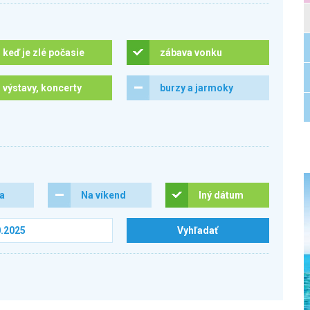
keď je zlé počasie
zábava vonku
výstavy, koncerty
burzy a jarmoky
ra
Na víkend
Iný dátum