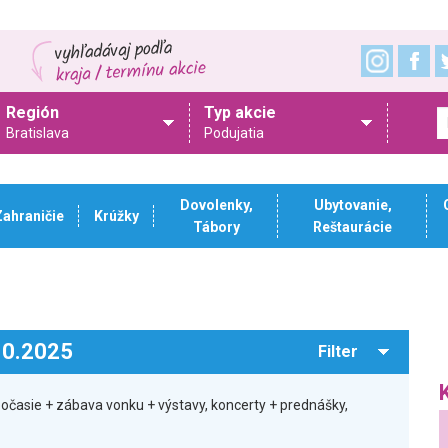
Región
Typ akcie
Bratislava
Podujatia
Dovolenky,
Ubytovanie,
Zahraničie
Krúžky
Tábory
Reštaurácie
.10.2025
Filter
počasie + zábava vonku + výstavy, koncerty + prednášky,