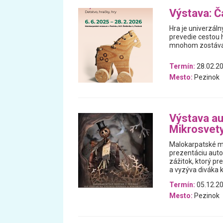
Výstava: Ča
Hra je univerzáln
prevedie cestou h
mnohom zostával
Termín:
28.02.20
Mesto:
Pezinok
Výstava au
Mikrosvet
Malokarpatské m
prezentáciu auto
zážitok, ktorý p
a vyzýva diváka k
Termín:
05.12.20
Mesto:
Pezinok