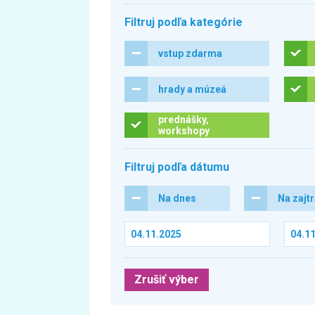
Filtruj podľa kategórie
vstup zdarma
hrady a múzeá
prednášky,
workshopy
Filtruj podľa dátumu
Na dnes
Na zajt
Zrušiť výber