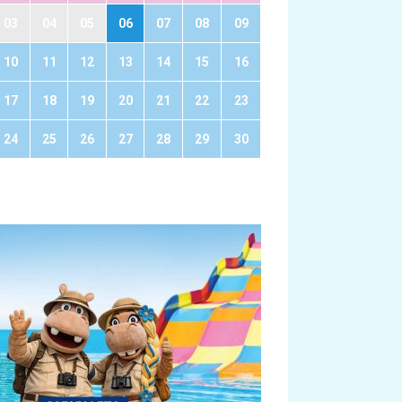
03
04
05
06
07
08
09
10
11
12
13
14
15
16
17
18
19
20
21
22
23
24
25
26
27
28
29
30