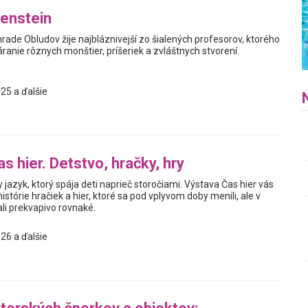
enstein
hrade Obludov žije najbláznivejší zo šialených profesorov, ktorého
ranie rôznych monštier, príšeriek a zvláštnych stvorení.
25 a ďalšie
s hier. Detstvo, hračky, hry
y jazyk, ktorý spája deti naprieč storočiami. Výstava Čas hier vás
istórie hračiek a hier, ktoré sa pod vplyvom doby menili, ale v
i prekvapivo rovnaké.
26 a ďalšie