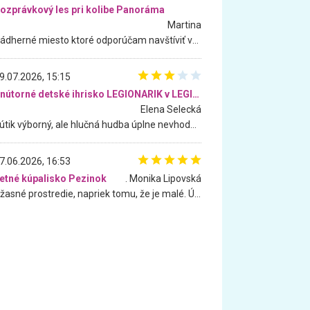
ozprávkový les pri kolibe Panoráma
Martina
Nádherné miesto ktoré odporúčam navštíviť všetkými desiatimi, pre rodiny s deťmi, dôchodcom... Proste a jednoducho ozaj rozprávkový les.. určite ešte prídeme. Odniesli sme si na pamiatku krásne tričká,
9.07.2026, 15:15
Vnútorné detské ihrisko LEGIONARIK v LEGIA Fitness
Elena Selecká
Kútik výborný, ale hlučná hudba úplne nevhodná pre deti. Na moju žiadosť o aspoň sušenie nereagovali.
7.06.2026, 16:53
etné kúpalisko Pezinok
. Monika Lipovská
Úžasné prostredie, napriek tomu, že je malé. Úžasná atmosféra. Voda fantastická a nádherná. Ľudí je pomerne veľa, ale su mili a ohľaduplní. Je veľmi zaujímavé sledovať, ako dokážu spolu športovať cudzí ľudia a bez ohľadu na vek. Vládne tu pohoda. Vnuka neviem dostať z vody. Ďakujem za krásny deň . Urcite sa sem vrátim. Jediný problém je s parkovaním, ale aj ten sa mi podarilo vyriešiť. Monika Bratislava