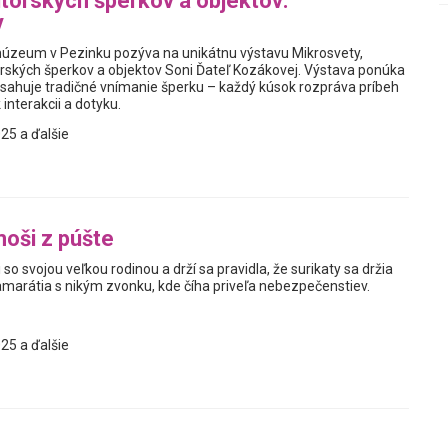
torských šperkov a objektov:
y
úzeum v Pezinku pozýva na unikátnu výstavu Mikrosvety,
rských šperkov a objektov Soni Ďateľ Kozákovej. Výstava ponúka
resahuje tradičné vnímanie šperku – každý kúsok rozpráva príbeh
 interakcii a dotyku.
25 a ďalšie
moši z púšte
ti so svojou veľkou rodinou a drží sa pravidla, že surikaty sa držia
amarátia s nikým zvonku, kde číha priveľa nebezpečenstiev.
25 a ďalšie