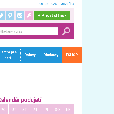
06. 08. 2026
Jozefína
+
Pridať článok
Centrá pre
Oslavy
Obchody
ESHOP
deti
Kalendár podujatí
PO
UT
ST
ŠT
PI
SO
NE