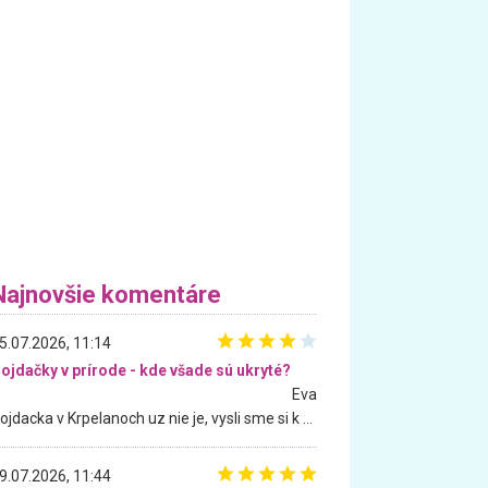
Najnovšie komentáre
5.07.2026, 11:14
ojdačky v prírode - kde všade sú ukryté?
Eva
Hojdacka v Krpelanoch uz nie je, vysli sme si k nej vcera, ale, zial, uz je znicena. Ak sem planujete cestu len kvoli hojdacke, mozete si ju usetrit. Krasny vyhlad je tu vsak aj bez hojdacky :-)
9.07.2026, 11:44