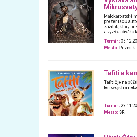
Výstava au
Mikrosvet
Malokarpatské m
prezentáciu auto
zážitok, ktorý p
a vyzýva diváka k
Termín:
05.12.20
Mesto:
Pezinok
Tafiti a ka
Tafiti žije na púš
len svojich a nek
Termín:
23.11.20
Mesto:
SR