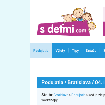
Podujatia
Výlety
Tipy
Súťaže
Podujatia
/ Bratislava / 04
Ste tu:
Bratislava
»
Podujatia
» keď je zlé 
workshopy