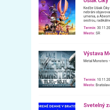
Ušiak Čiky
Keďže Ušiak Čiky 
nebráni objavova
umenia, a Abeom,
sestrou, radikáln
Termín:
30.11.20
Mesto:
SR
Výstava M
Metal Monsters –
Termín:
10.11.20
Mesto:
Bratislav
Svetelný z