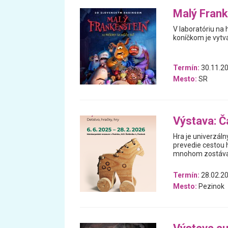
Malý Frank
V laboratóriu na 
koníčkom je vytvá
Termín:
30.11.20
Mesto:
SR
Výstava: Ča
Hra je univerzáln
prevedie cestou h
mnohom zostával
Termín:
28.02.20
Mesto:
Pezinok