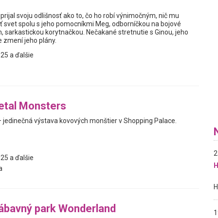
prijal svoju odlišnosť ako to, čo ho robí výnimočným, nič mu
ť svet spolu s jeho pomocníkmi Meg, odborníčkou na bojové
 sarkastickou korytnačkou. Nečakané stretnutie s Ginou, jeho
e zmení jeho plány.
25 a ďalšie
etal Monsters
 jedinečná výstava kovových monštier v Shopping Palace.
2
25 a ďalšie
H
a
ábavný park Wonderland
1