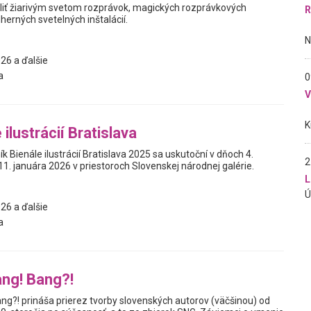
liť žiarivým svetom rozprávok, magických rozprávkových
R
herných svetelných inštalácií.
26 a ďalšie
a
0
 ilustrácií Bratislava
ík Bienále ilustrácií Bratislava 2025 sa uskutoční v dňoch 4.
2
1. januára 2026 v priestoroch Slovenskej národnej galérie.
L
26 a ďalšie
a
ng! Bang?!
ng?! prináša prierez tvorby slovenských autorov (väčšinou) od