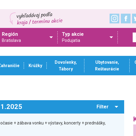
Región
Typ akcie
Bratislava
Podujatia
Dovolenky,
Ubytovanie,
Zahraničie
Krúžky
Tábory
Reštaurácie
.11.2025
Filter
počasie + zábava vonku + výstavy, koncerty + prednášky,