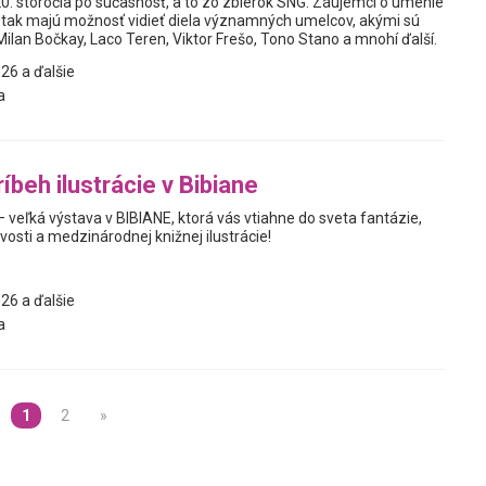
20. storočia po súčasnosť, a to zo zbierok SNG. Záujemci o umenie
sť tak majú možnosť vidieť diela významných umelcov, akými sú
ilan Bočkay, Laco Teren, Viktor Frešo, Tono Stano a mnohí ďalší.
26 a ďalšie
a
íbeh ilustrácie v Bibiane
 – veľká výstava v BIBIANE, ktorá vás vtiahne do sveta fantázie,
vosti a medzinárodnej knižnej ilustrácie!
26 a ďalšie
a
1
2
»