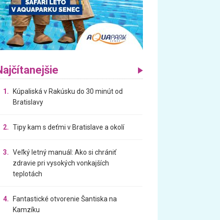
Najčítanejšie
1.
Kúpaliská v Rakúsku do 30 minút od
Bratislavy
2.
Tipy kam s deťmi v Bratislave a okolí
3.
Veľký letný manuál: Ako si chrániť
zdravie pri vysokých vonkajších
teplotách
4.
Fantastické otvorenie Šantiska na
Kamzíku