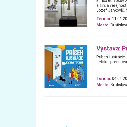
konca 60. rokov 
a širšia verejno
Jozef Jankovič, M
Termín:
11.01.20
Mesto:
Bratislav
Výstava: Pr
Príbeh ilustrácie
detskej predstavi
Termín:
04.01.20
Mesto:
Bratislav