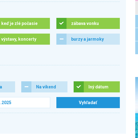
keď je zlé počasie
zábava vonku
výstavy, koncerty
burzy a jarmoky
ra
Na víkend
Iný dátum