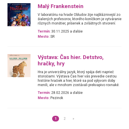
Malý Frankenstein
V laboratóriu na hrade Obludov žije najbláznivejší zo
šialených profesorov, ktorého koníčkom je vytváranie
rôznych monštier, príšeriek a zvláštnych stvorení.
Termín:
30.11.2025 a ďalšie
Mesto:
SR
Výstava: Čas hier. Detstvo,
hračky, hry
Hra je univerzálny jazyk, ktorý spája deti naprieč
storočiami. Výstava Čas hier vás prevedie cestou
histórie hračiek a hier, ktoré sa pod vplyvom doby
menili, ale v mnohom zostávali prekvapivo rovnaké.
Termín:
28.02.2026 a ďalšie
Mesto:
Pezinok
1
2
»