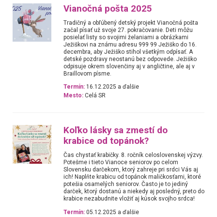
Vianočná pošta 2025
Tradičný a obľúbený detský projekt Vianočná pošta
začal písať už svoje 27. pokračovanie. Deti môžu
posielať listy so svojimi želaniami a obrázkami
Ježiškovi na známu adresu 999 99 Ježiško do 16.
decembra, aby Ježiško stihol všetkým odpísať. A
detské pozdravy neostanú bez odpovede. Ježiško
odpisuje okrem slovenčiny aj v angličtine, ale aj v
Braillovom písme.
Termín:
16.12.2025 a ďalšie
Mesto:
Celá SR
Koľko lásky sa zmestí do
krabice od topánok?
Čas chystať krabičky. 8. ročník celoslovenskej výzvy.
Potešme i tieto Vianoce seniorov po celom
Slovensku darčekom, ktorý zahreje pri srdci Vás aj
ich! Naplňte krabicu od topánok maličkosťami, ktoré
potešia osamelých seniorov. Často je to jediný
darček, ktorý dostanú a niekedy aj posledný, preto do
krabice nezabudnite vložiť aj kúsok svojho srdca!
Termín:
05.12.2025 a ďalšie