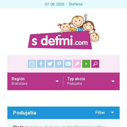
07. 08. 2026
Štefánia
+
Región
Typ akcie
Bratislava
Podujatia
Podujatia
Filter