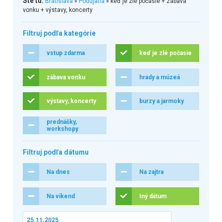
Ste tu:
Bratislava
»
Podujatia
» keď je zlé počasie + zábava
vonku + výstavy, koncerty
Filtruj podľa kategórie
vstup zdarma
keď je zlé počasie
zábava vonku
hrady a múzeá
výstavy, koncerty
burzy a jarmoky
prednášky,
workshopy
Filtruj podľa dátumu
Na dnes
Na zajtra
Na víkend
Iný dátum