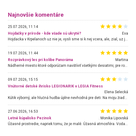
Najnovšie komentáre
25.07.2026, 11:14
Hojdačky v prírode - kde všade sú ukryté?
Eva
Hojdacka v Krpelanoch uz nie je, vysli sme si k nej vcera, ale, zial, uz je znicena. Ak sem planujete cestu len kvoli hojdacke, mozete si ju usetrit. Krasny vyhlad je tu vsak aj bez hojdacky :-)
19.07.2026, 11:44
Rozprávkový les pri kolibe Panoráma
Martina
Nádherné miesto ktoré odporúčam navštíviť všetkými desiatimi, pre rodiny s deťmi, dôchodcom... Proste a jednoducho ozaj rozprávkový les.. určite ešte prídeme. Odniesli sme si na pamiatku krásne tričká,
09.07.2026, 15:15
Vnútorné detské ihrisko LEGIONARIK v LEGIA Fitness
Elena Selecká
Kútik výborný, ale hlučná hudba úplne nevhodná pre deti. Na moju žiadosť o aspoň sušenie nereagovali.
27.06.2026, 16:53
Letné kúpalisko Pezinok
. Monika Lipovská
Úžasné prostredie, napriek tomu, že je malé. Úžasná atmosféra. Voda fantastická a nádherná. Ľudí je pomerne veľa, ale su mili a ohľaduplní. Je veľmi zaujímavé sledovať, ako dokážu spolu športovať cudzí ľudia a bez ohľadu na vek. Vládne tu pohoda. Vnuka neviem dostať z vody. Ďakujem za krásny deň . Urcite sa sem vrátim. Jediný problém je s parkovaním, ale aj ten sa mi podarilo vyriešiť. Monika Bratislava