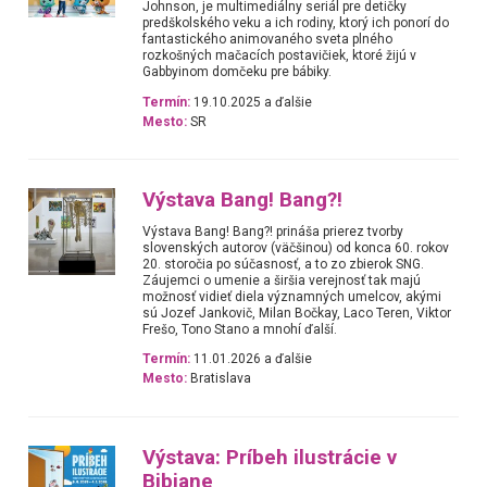
Johnson, je multimediálny seriál pre detičky
predškolského veku a ich rodiny, ktorý ich ponorí do
fantastického animovaného sveta plného
rozkošných mačacích postavičiek, ktoré žijú v
Gabbyinom domčeku pre bábiky.
Termín:
19.10.2025 a ďalšie
Mesto:
SR
Výstava Bang! Bang?!
Výstava Bang! Bang?! prináša prierez tvorby
slovenských autorov (väčšinou) od konca 60. rokov
20. storočia po súčasnosť, a to zo zbierok SNG.
Záujemci o umenie a širšia verejnosť tak majú
možnosť vidieť diela významných umelcov, akými
sú Jozef Jankovič, Milan Bočkay, Laco Teren, Viktor
Frešo, Tono Stano a mnohí ďalší.
Termín:
11.01.2026 a ďalšie
Mesto:
Bratislava
Výstava: Príbeh ilustrácie v
Bibiane