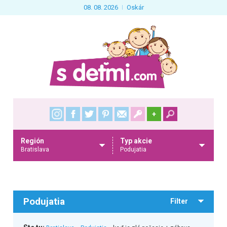
08. 08. 2026
Oskár
+
Región
Typ akcie
Bratislava
Podujatia
Podujatia
Filter