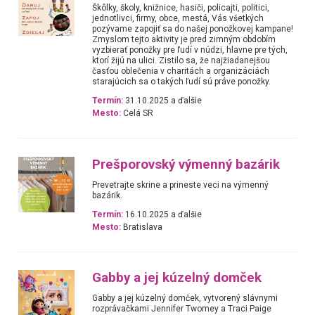
Škôlky, školy, knižnice, hasiči, policajti, politici,
jednotlivci, firmy, obce, mestá, Vás všetkých
pozývame zapojiť sa do našej ponožkovej kampane!
Zmyslom tejto aktivity je pred zimným obdobím
vyzbierať ponožky pre ľudí v núdzi, hlavne pre tých,
ktorí žijú na ulici. Zistilo sa, že najžiadanejšou
časťou oblečenia v charitách a organizáciách
starajúcich sa o takých ľudí sú práve ponožky.
Termín:
31.10.2025 a ďalšie
Mesto:
Celá SR
Prešporovský výmenný bazárik
Prevetrajte skrine a prineste veci na výmenný
bazárik.
Termín:
16.10.2025 a ďalšie
Mesto:
Bratislava
Gabby a jej kúzelný domček
Gabby a jej kúzelný domček, vytvorený slávnymi
rozprávačkami Jennifer Twomey a Traci Paige