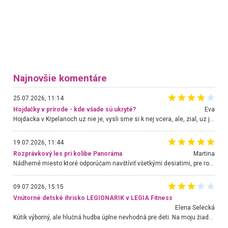
Najnovšie komentáre
25.07.2026, 11:14
Hojdačky v prírode - kde všade sú ukryté?
Eva
Hojdacka v Krpelanoch uz nie je, vysli sme si k nej vcera, ale, zial, uz je znicena. Ak sem planujete cestu len kvoli hojdacke, mozete si ju usetrit. Krasny vyhlad je tu vsak aj bez hojdacky :-)
19.07.2026, 11:44
Rozprávkový les pri kolibe Panoráma
Martina
Nádherné miesto ktoré odporúčam navštíviť všetkými desiatimi, pre rodiny s deťmi, dôchodcom... Proste a jednoducho ozaj rozprávkový les.. určite ešte prídeme. Odniesli sme si na pamiatku krásne tričká,
09.07.2026, 15:15
Vnútorné detské ihrisko LEGIONARIK v LEGIA Fitness
Elena Selecká
Kútik výborný, ale hlučná hudba úplne nevhodná pre deti. Na moju žiadosť o aspoň sušenie nereagovali.