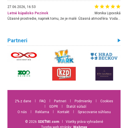
27.06.2026, 16:53
Letné kúpalisko Pezinok
. Monika Lipovská
Úžasné prostredie, napriek tomu, že je malé. Úžasná atmosféra. Voda fantastická a nádherná. Ľudí je pomerne veľa, ale su mili a ohľaduplní. Je veľmi zaujímavé sledovať, ako dokážu spolu športovať cudzí ľudia a bez ohľadu na vek. Vládne tu pohoda. Vnuka neviem dostať z vody. Ďakujem za krásny deň . Urcite sa sem vrátim. Jediný problém je s parkovaním, ale aj ten sa mi podarilo vyriešiť. Monika Bratislava
Partneri
2% z dane
l
FAQ
l
Partneri
l
Podmienky
l
Cookies
l
GDPR
l
Štatút súťaží
O nás
l
Reklama
l
Kontakt
l
Spracovanie súhlasu
© 2026
SDEŤMI.com
l
Všetky práva vyhradené
Tvorba web stránky:
Webmax