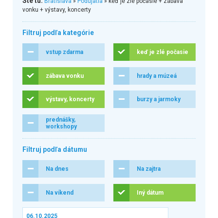
Ste tu:
Bratislava
»
Podujatia
» keď je zlé počasie + zábava
vonku + výstavy, koncerty
Filtruj podľa kategórie
vstup zdarma
keď je zlé počasie
zábava vonku
hrady a múzeá
výstavy, koncerty
burzy a jarmoky
prednášky,
workshopy
Filtruj podľa dátumu
Na dnes
Na zajtra
Na víkend
Iný dátum