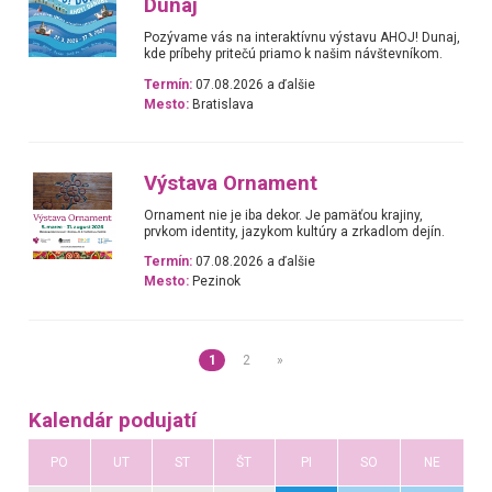
Dunaj
Pozývame vás na interaktívnu výstavu AHOJ! Dunaj,
kde príbehy pritečú priamo k našim návštevníkom.
Termín:
07.08.2026 a ďalšie
Mesto:
Bratislava
Výstava Ornament
Ornament nie je iba dekor. Je pamäťou krajiny,
prvkom identity, jazykom kultúry a zrkadlom dejín.
Termín:
07.08.2026 a ďalšie
Mesto:
Pezinok
1
2
»
Kalendár podujatí
PO
UT
ST
ŠT
PI
SO
NE