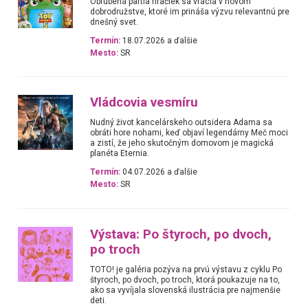
Obľúbená partia hračiek sa vracia v novom
dobrodružstve, ktoré im prináša výzvu relevantnú pre
dnešný svet.
Termín:
18.07.2026 a ďalšie
Mesto:
SR
Vládcovia vesmíru
Nudný život kancelárskeho outsidera Adama sa
obráti hore nohami, keď objaví legendárny Meč moci
a zistí, že jeho skutočným domovom je magická
planéta Eternia.
Termín:
04.07.2026 a ďalšie
Mesto:
SR
Výstava: Po štyroch, po dvoch,
po troch
TOTO! je galéria pozýva na prvú výstavu z cyklu Po
štyroch, po dvoch, po troch, ktorá poukazuje na to,
ako sa vyvíjala slovenská ilustrácia pre najmenšie
deti.