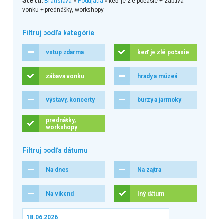
Ste tu:
Bratislava
»
Podujatia
» keď je zlé počasie + zábava
vonku + prednášky, workshopy
Filtruj podľa kategórie
vstup zdarma
keď je zlé počasie
zábava vonku
hrady a múzeá
výstavy, koncerty
burzy a jarmoky
prednášky,
workshopy
Filtruj podľa dátumu
Na dnes
Na zajtra
Na víkend
Iný dátum