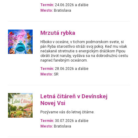
Termín:
24.06.2026 a ďalšie
Mesto:
Bratislava
Mrzutá rybka
Hlboko v oceáne, v tichom podmorskom svete, si
pán Ryba starostlivo stráži svoj pokoj. Keď mu však
nečakané stretnutie s energickým dráčikom Pipou
obráti život naruby, vydáva sa na dobrodružnú cestu
naprieč farebným oceánom.
Termín:
28.06.2026 a ďalšie
Mesto:
SR
Letná čitáreň v Devínskej
Novej Vsi
Pozývame vás do letnej čitárne.
Termín:
30.07.2026 a ďalšie
Mesto:
Bratislava