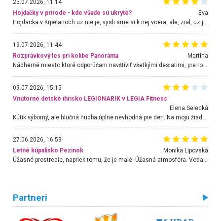
25.07.2026, 11:14
Hojdačky v prírode - kde všade sú ukryté?
Eva
Hojdacka v Krpelanoch uz nie je, vysli sme si k nej vcera, ale, zial, uz je znicena. Ak sem planujete cestu len kvoli hojdacke, mozete si ju usetrit. Krasny vyhlad je tu vsak aj bez hojdacky :-)
19.07.2026, 11:44
Rozprávkový les pri kolibe Panoráma
Martina
Nádherné miesto ktoré odporúčam navštíviť všetkými desiatimi, pre rodiny s deťmi, dôchodcom... Proste a jednoducho ozaj rozprávkový les.. určite ešte prídeme. Odniesli sme si na pamiatku krásne tričká,
09.07.2026, 15:15
Vnútorné detské ihrisko LEGIONARIK v LEGIA Fitness
Elena Selecká
Kútik výborný, ale hlučná hudba úplne nevhodná pre deti. Na moju žiadosť o aspoň sušenie nereagovali.
27.06.2026, 16:53
Letné kúpalisko Pezinok
. Monika Lipovská
Úžasné prostredie, napriek tomu, že je malé. Úžasná atmosféra. Voda fantastická a nádherná. Ľudí je pomerne veľa, ale su mili a ohľaduplní. Je veľmi zaujímavé sledovať, ako dokážu spolu športovať cudzí ľudia a bez ohľadu na vek. Vládne tu pohoda. Vnuka neviem dostať z vody. Ďakujem za krásny deň . Urcite sa sem vrátim. Jediný problém je s parkovaním, ale aj ten sa mi podarilo vyriešiť. Monika Bratislava
Partneri