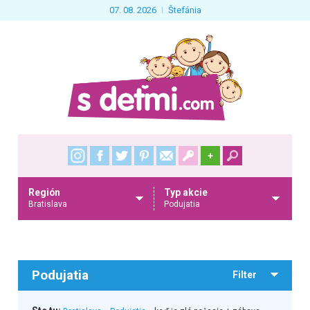
07. 08. 2026
Štefánia
+
Región
Typ akcie
Bratislava
Podujatia
Podujatia
Filter