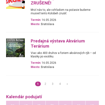
ZRUŠENÉ!
Mrzí nás to, ale vzhľadom na počasie budeme
musieť tento Kolobeh zrušiť.
Termín:
16.05.2026
Mesto:
Bratislava
Predajná výstava Akvárium
Terárium
Viac ako 400 druhov a foriem akváriových rýb – od
klasiky po exotiku.
Termín:
16.05.2026
Mesto:
Bratislava
1
2
3
4
»
Kalendár podujatí