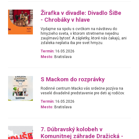
Žirafka v divadle: Divadlo ŠiBe
- Chrobáky v hlave
Vydajme sa spolu s cvrčkom na návštevu do
hmyzieho sveta, v ktorom stretneme nejednu
zaujímavú bytosť. A zápletky, ktoré nás čakajú, ani
zďaleka neplatia iba pre svet hmyzu.
Termín:
16.05.2026
Mesto:
Bratislava
S Mackom do rozprávky
Rodinné centrum Macko vás srdečne pozýva na
veselé divadelné predstavenie pre deti aj rodičov.
Termín:
16.05.2026
Mesto:
Bratislava
7. Dúbravský kolobeh v
Komunitnej záhrade Dražická -