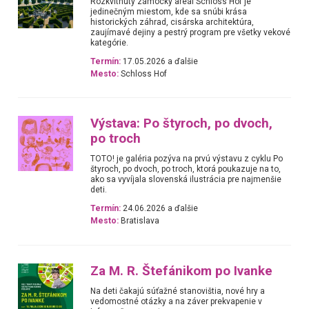
Rozkvitnutý zámocký areál Schloss Hof je
jedinečným miestom, kde sa snúbi krása
historických záhrad, cisárska architektúra,
zaujímavé dejiny a pestrý program pre všetky vekové
kategórie.
Termín:
17.05.2026 a ďalšie
Mesto:
Schloss Hof
Výstava: Po štyroch, po dvoch,
po troch
TOTO! je galéria pozýva na prvú výstavu z cyklu Po
štyroch, po dvoch, po troch, ktorá poukazuje na to,
ako sa vyvíjala slovenská ilustrácia pre najmenšie
deti.
Termín:
24.06.2026 a ďalšie
Mesto:
Bratislava
Za M. R. Štefánikom po Ivanke
Na deti čakajú súťažné stanovištia, nové hry a
vedomostné otázky a na záver prekvapenie v