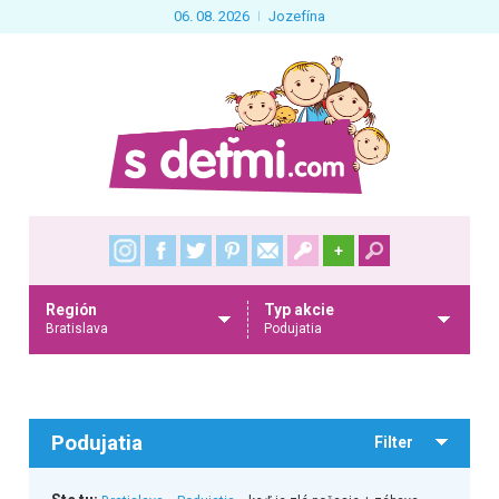
06. 08. 2026
Jozefína
+
Región
Typ akcie
Bratislava
Podujatia
Podujatia
Filter