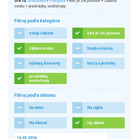
Ste tu:
Bratislava
»
Podujatia
» keď je zlé počasie + zábava
vonku + prednášky, workshopy
Filtruj podľa kategórie
vstup zdarma
keď je zlé počasie
zábava vonku
hrady a múzeá
výstavy, koncerty
burzy a jarmoky
prednášky,
workshopy
Filtruj podľa dátumu
Na dnes
Na zajtra
Na víkend
Iný dátum