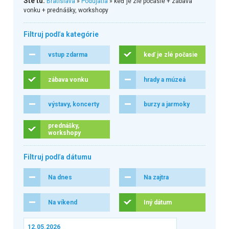
Ste tu:
Bratislava
»
Podujatia
» keď je zlé počasie + zábava
vonku + prednášky, workshopy
Filtruj podľa kategórie
vstup zdarma
keď je zlé počasie
zábava vonku
hrady a múzeá
výstavy, koncerty
burzy a jarmoky
prednášky,
workshopy
Filtruj podľa dátumu
Na dnes
Na zajtra
Na víkend
Iný dátum