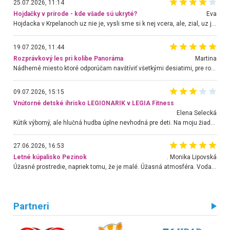
25.07.2026, 11:14
Hojdačky v prírode - kde všade sú ukryté?
Eva
Hojdacka v Krpelanoch uz nie je, vysli sme si k nej vcera, ale, zial, uz je znicena. Ak sem planujete cestu len kvoli hojdacke, mozete si ju usetrit. Krasny vyhlad je tu vsak aj bez hojdacky :-)
19.07.2026, 11:44
Rozprávkový les pri kolibe Panoráma
Martina
Nádherné miesto ktoré odporúčam navštíviť všetkými desiatimi, pre rodiny s deťmi, dôchodcom... Proste a jednoducho ozaj rozprávkový les.. určite ešte prídeme. Odniesli sme si na pamiatku krásne tričká,
09.07.2026, 15:15
Vnútorné detské ihrisko LEGIONARIK v LEGIA Fitness
Elena Selecká
Kútik výborný, ale hlučná hudba úplne nevhodná pre deti. Na moju žiadosť o aspoň sušenie nereagovali.
27.06.2026, 16:53
Letné kúpalisko Pezinok
. Monika Lipovská
Úžasné prostredie, napriek tomu, že je malé. Úžasná atmosféra. Voda fantastická a nádherná. Ľudí je pomerne veľa, ale su mili a ohľaduplní. Je veľmi zaujímavé sledovať, ako dokážu spolu športovať cudzí ľudia a bez ohľadu na vek. Vládne tu pohoda. Vnuka neviem dostať z vody. Ďakujem za krásny deň . Urcite sa sem vrátim. Jediný problém je s parkovaním, ale aj ten sa mi podarilo vyriešiť. Monika Bratislava
Partneri