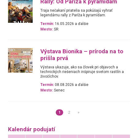
Rally: Od Paríža k pyramídam
Traja nečakaní priatelia sa pokúšajú vyhrať
legendárnu rally z Paríža k pyramídam.
Termín:
16.05.2026 a ďalšie
Mesto:
SR
Výstava Bionika – príroda na to
prišla prvá
Výstava ukazuje, ako sa človek pri objavoch a
technických riešeniach inšpiruje svetom rastlín a
živočíchov.
Termín:
08.08.2026 a ďalšie
Mesto:
Senec
1
2
»
Kalendár podujatí