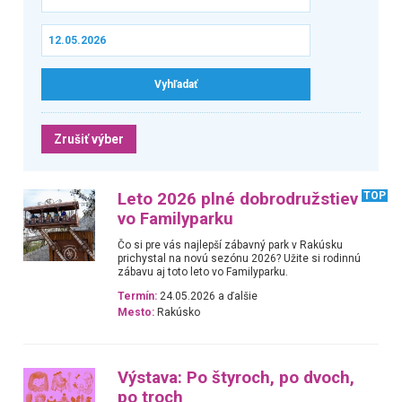
Zrušiť výber
Leto 2026 plné dobrodružstiev
TOP
vo Familyparku
Čo si pre vás najlepší zábavný park v Rakúsku
prichystal na novú sezónu 2026? Užite si rodinnú
zábavu aj toto leto vo Familyparku.
Termín:
24.05.2026 a ďalšie
Mesto:
Rakúsko
Výstava: Po štyroch, po dvoch,
po troch