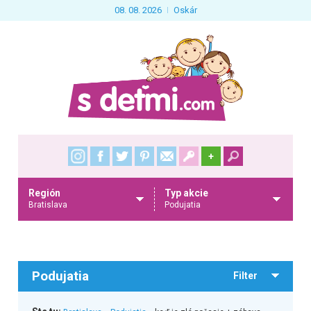
08. 08. 2026
Oskár
+
Región
Typ akcie
Bratislava
Podujatia
Podujatia
Filter