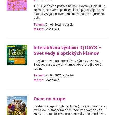
TOTO! je galéria pozýva na prvú výstavu z cyklu Po
štyroch, po dvoch, po troch, ktorá poukazuje na to,
ako sa vyvíjala slovenská ilustrácia pre najmenšie
deti.
Termín:
24.06.2026 a ďalšie
Mesto:
Bratislava
Interaktívna výstavu IQ DAYS –
Svet vedy a optických klamov
Pozývame vás na interaktívnu výstavu IQ DAYS –
Svet vedy a optických klamov, ktorú si užije celá
rodina!
Termín:
23.05.2026 a ďalšie
Mesto:
Bratislava
Ovce na stope
Pastier George (Hugh Jackman) má nadovšetko rád
svoje ovčie stádo. Na dobrú noc im dokonca číta
knihy – no nejde o žiadne rozprávky, ale detektívne