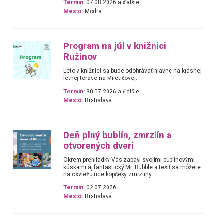
Termín:
07.08.2026 a ďalšie
Mesto:
Modra
Program na júl v knižnici
Ružinov
Leto v knižnici sa bude odohrávať hlavne na krásnej
letnej terase na Miletičovej.
Termín:
30.07.2026 a ďalšie
Mesto:
Bratislava
Deň plný bublín, zmrzlín a
otvorených dverí
Okrem prehliadky Vás zabaví svojimi bublinovými
kúskami aj fantastický Mr. Bubble a tešiť sa môžete
na osviežujúce kopčeky zmrzliny.
Termín:
02.07.2026
Mesto:
Bratislava