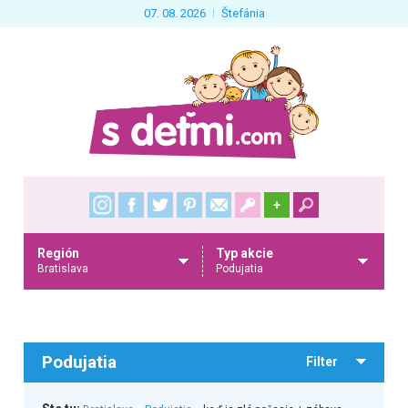
07. 08. 2026
Štefánia
+
Región
Typ akcie
Bratislava
Podujatia
Podujatia
Filter