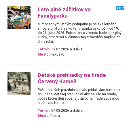
Leto plné zážitkov vo
TOP
Familyparku
Mimoriadnym letným podujatím je oslava letného
slnovratu, ktorá sa vo Familyparku uskutoční od 19.
do 21. júna 2026. Počas tohto víkendu bude park plný
hudby, programu a výnimočnej atmosféry najdlhších
dní v roku.
Termín:
19.07.2026 a ďalšie
Mesto:
Rakúsko
Detské prehliadky na hrade
Červený Kameň
Počas letných prázdnin pre vás pridali viac termínov
obľúbenej detskej prehliadky Ako sa žilo na hrade,
počas ktorej deti spoznajú život na hrade zábavnou
a pútavou formou.
Termín:
07.08.2026 a ďalšie
Mesto:
Častá