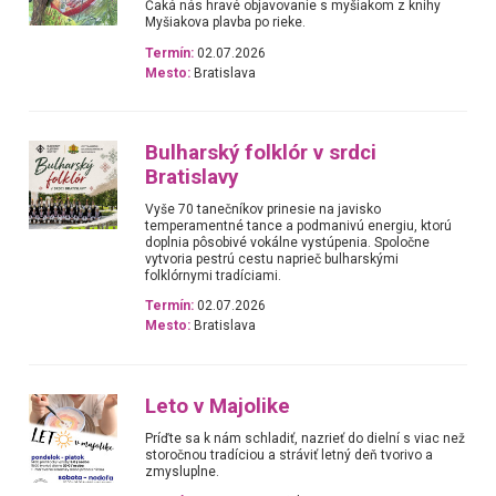
Čaká nás hravé objavovanie s myšiakom z knihy
Myšiakova plavba po rieke.
Termín:
02.07.2026
Mesto:
Bratislava
Bulharský folklór v srdci
Bratislavy
Vyše 70 tanečníkov prinesie na javisko
temperamentné tance a podmanivú energiu, ktorú
doplnia pôsobivé vokálne vystúpenia. Spoločne
vytvoria pestrú cestu naprieč bulharskými
folklórnymi tradíciami.
Termín:
02.07.2026
Mesto:
Bratislava
Leto v Majolike
Príďte sa k nám schladiť, nazrieť do dielní s viac než
storočnou tradíciou a stráviť letný deň tvorivo a
zmysluplne.