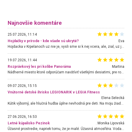
Najnovšie komentáre
25.07.2026, 11:14
Hojdačky v prírode - kde všade sú ukryté?
Eva
Hojdacka v Krpelanoch uz nie je, vysli sme si k nej vcera, ale, zial, uz je znicena. Ak sem planujete cestu len kvoli hojdacke, mozete si ju usetrit. Krasny vyhlad je tu vsak aj bez hojdacky :-)
19.07.2026, 11:44
Rozprávkový les pri kolibe Panoráma
Martina
Nádherné miesto ktoré odporúčam navštíviť všetkými desiatimi, pre rodiny s deťmi, dôchodcom... Proste a jednoducho ozaj rozprávkový les.. určite ešte prídeme. Odniesli sme si na pamiatku krásne tričká,
09.07.2026, 15:15
Vnútorné detské ihrisko LEGIONARIK v LEGIA Fitness
Elena Selecká
Kútik výborný, ale hlučná hudba úplne nevhodná pre deti. Na moju žiadosť o aspoň sušenie nereagovali.
27.06.2026, 16:53
Letné kúpalisko Pezinok
. Monika Lipovská
Úžasné prostredie, napriek tomu, že je malé. Úžasná atmosféra. Voda fantastická a nádherná. Ľudí je pomerne veľa, ale su mili a ohľaduplní. Je veľmi zaujímavé sledovať, ako dokážu spolu športovať cudzí ľudia a bez ohľadu na vek. Vládne tu pohoda. Vnuka neviem dostať z vody. Ďakujem za krásny deň . Urcite sa sem vrátim. Jediný problém je s parkovaním, ale aj ten sa mi podarilo vyriešiť. Monika Bratislava