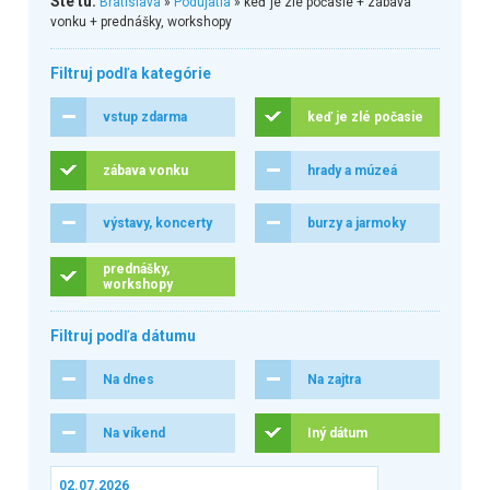
Ste tu:
Bratislava
»
Podujatia
» keď je zlé počasie + zábava
vonku + prednášky, workshopy
Filtruj podľa kategórie
vstup zdarma
keď je zlé počasie
zábava vonku
hrady a múzeá
výstavy, koncerty
burzy a jarmoky
prednášky,
workshopy
Filtruj podľa dátumu
Na dnes
Na zajtra
Na víkend
Iný dátum