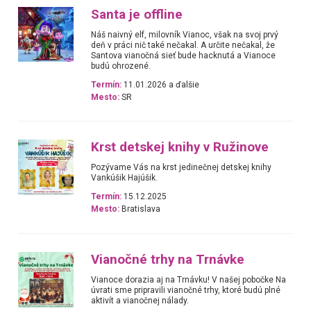
Santa je offline
Náš naivný elf, milovník Vianoc, však na svoj prvý
deň v práci nič také nečakal. A určite nečakal, že
Santova vianočná sieť bude hacknutá a Vianoce
budú ohrozené.
Termín:
11.01.2026 a ďalšie
Mesto:
SR
Krst detskej knihy v Ružinove
Pozývame Vás na krst jedinečnej detskej knihy
Vankúšik Hajúšik.
Termín:
15.12.2025
Mesto:
Bratislava
Vianočné trhy na Trnávke
Vianoce dorazia aj na Trnávku! V našej pobočke Na
úvrati sme pripravili vianočné trhy, ktoré budú plné
aktivít a vianočnej nálady.