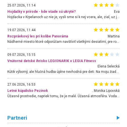
25.07.2026, 11:14
Hojdačky v prírode - kde všade sú ukryté?
Eva
Hojdacka v Krpelanoch uz nie je, vysli sme si k nej vcera, ale, zial, uz je znicena. Ak sem planujete cestu len kvoli hojdacke, mozete si ju usetrit. Krasny vyhlad je tu vsak aj bez hojdacky :-)
19.07.2026, 11:44
Rozprávkový les pri kolibe Panoráma
Martina
Nádherné miesto ktoré odporúčam navštíviť všetkými desiatimi, pre rodiny s deťmi, dôchodcom... Proste a jednoducho ozaj rozprávkový les.. určite ešte prídeme. Odniesli sme si na pamiatku krásne tričká,
09.07.2026, 15:15
Vnútorné detské ihrisko LEGIONARIK v LEGIA Fitness
Elena Selecká
Kútik výborný, ale hlučná hudba úplne nevhodná pre deti. Na moju žiadosť o aspoň sušenie nereagovali.
27.06.2026, 16:53
Letné kúpalisko Pezinok
. Monika Lipovská
Úžasné prostredie, napriek tomu, že je malé. Úžasná atmosféra. Voda fantastická a nádherná. Ľudí je pomerne veľa, ale su mili a ohľaduplní. Je veľmi zaujímavé sledovať, ako dokážu spolu športovať cudzí ľudia a bez ohľadu na vek. Vládne tu pohoda. Vnuka neviem dostať z vody. Ďakujem za krásny deň . Urcite sa sem vrátim. Jediný problém je s parkovaním, ale aj ten sa mi podarilo vyriešiť. Monika Bratislava
Partneri