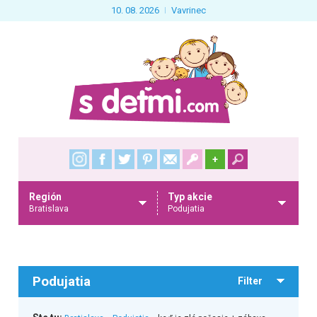
10. 08. 2026
Vavrinec
+
Región
Typ akcie
Bratislava
Podujatia
Podujatia
Filter