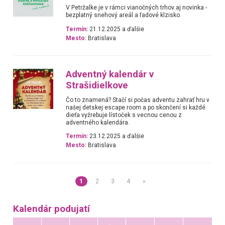
V Petržalke je v rámci vianočných trhov aj novinka -
bezplatný snehový areál a ľadové klzisko.
Termín:
21.12.2025 a ďalšie
Mesto:
Bratislava
Adventný kalendár v
Strašidielkove
Čo to znamená? Stačí si počas adventu zahrať hru v
našej detskej escape room a po skončení si každé
dieťa vyžrebuje lístoček s vecnou cenou z
adventného kalendára.
Termín:
23.12.2025 a ďalšie
Mesto:
Bratislava
1
2
3
4
»
Kalendár podujatí