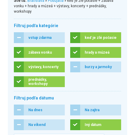
Ste tu:
Bratislava
»
Podujatia
» keď je zlé počasie + zábava
vonku + hrady a múzeá + výstavy, koncerty + prednášky,
workshopy
Filtruj podľa kategórie
vstup zdarma
keď je zlé počasie
zábava vonku
hrady a múzeá
výstavy, koncerty
burzy a jarmoky
prednášky,
workshopy
Filtruj podľa dátumu
Na dnes
Na zajtra
Na víkend
Iný dátum