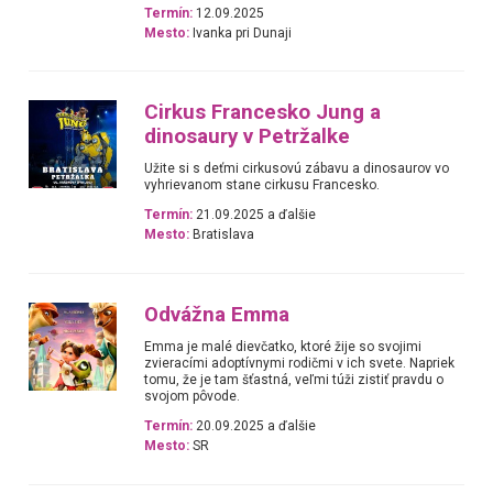
Termín:
12.09.2025
Mesto:
Ivanka pri Dunaji
Cirkus Francesko Jung a
dinosaury v Petržalke
Užite si s deťmi cirkusovú zábavu a dinosaurov vo
vyhrievanom stane cirkusu Francesko.
Termín:
21.09.2025 a ďalšie
Mesto:
Bratislava
Odvážna Emma
Emma je malé dievčatko, ktoré žije so svojimi
zvieracími adoptívnymi rodičmi v ich svete. Napriek
tomu, že je tam šťastná, veľmi túži zistiť pravdu o
svojom pôvode.
Termín:
20.09.2025 a ďalšie
Mesto:
SR