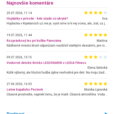
Najnovšie komentáre
25.07.2026, 11:14
Hojdačky v prírode - kde všade sú ukryté?
Eva
Hojdacka v Krpelanoch uz nie je, vysli sme si k nej vcera, ale, zial, uz je znicena. Ak sem planujete cestu len kvoli hojdacke, mozete si ju usetrit. Krasny vyhlad je tu vsak aj bez hojdacky :-)
19.07.2026, 11:44
Rozprávkový les pri kolibe Panoráma
Martina
Nádherné miesto ktoré odporúčam navštíviť všetkými desiatimi, pre rodiny s deťmi, dôchodcom... Proste a jednoducho ozaj rozprávkový les.. určite ešte prídeme. Odniesli sme si na pamiatku krásne tričká,
09.07.2026, 15:15
Vnútorné detské ihrisko LEGIONARIK v LEGIA Fitness
Elena Selecká
Kútik výborný, ale hlučná hudba úplne nevhodná pre deti. Na moju žiadosť o aspoň sušenie nereagovali.
27.06.2026, 16:53
Letné kúpalisko Pezinok
. Monika Lipovská
Úžasné prostredie, napriek tomu, že je malé. Úžasná atmosféra. Voda fantastická a nádherná. Ľudí je pomerne veľa, ale su mili a ohľaduplní. Je veľmi zaujímavé sledovať, ako dokážu spolu športovať cudzí ľudia a bez ohľadu na vek. Vládne tu pohoda. Vnuka neviem dostať z vody. Ďakujem za krásny deň . Urcite sa sem vrátim. Jediný problém je s parkovaním, ale aj ten sa mi podarilo vyriešiť. Monika Bratislava
Partneri