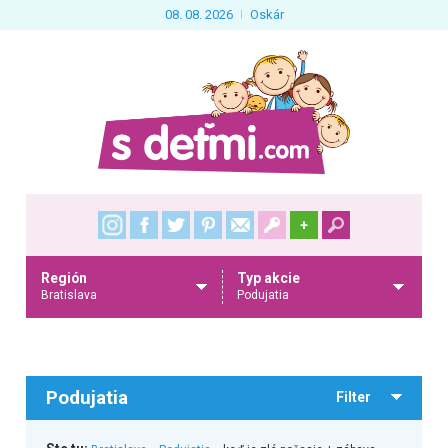
08. 08. 2026
Oskár
+
Región
Typ akcie
Bratislava
Podujatia
Podujatia
Filter