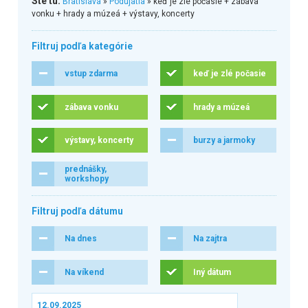
Ste tu:
Bratislava
»
Podujatia
» keď je zlé počasie + zábava
vonku + hrady a múzeá + výstavy, koncerty
Filtruj podľa kategórie
vstup zdarma
keď je zlé počasie
zábava vonku
hrady a múzeá
výstavy, koncerty
burzy a jarmoky
prednášky,
workshopy
Filtruj podľa dátumu
Na dnes
Na zajtra
Na víkend
Iný dátum