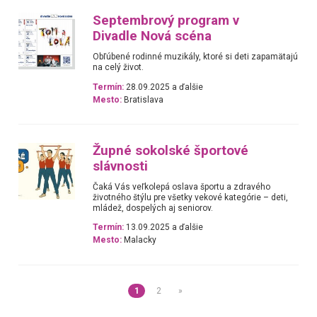
Septembrový program v
Divadle Nová scéna
Obľúbené rodinné muzikály, ktoré si deti zapamätajú
na celý život.
Termín:
28.09.2025 a ďalšie
Mesto:
Bratislava
Župné sokolské športové
slávnosti
Čaká Vás veľkolepá oslava športu a zdravého
životného štýlu pre všetky vekové kategórie – deti,
mládež, dospelých aj seniorov.
Termín:
13.09.2025 a ďalšie
Mesto:
Malacky
1
2
»