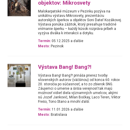
objektov: Mikrosvety
Malokarpatské múzeum v Pezinku pozýva na
unikátnu výstavu Mikrosvety, prezentáciu
autorských šperkov a objektov Soni Ďateľ Kozákovej.
Výstava ponúka zážitok, ktorý presahuje tradičné
vnímanie šperku – každý kúsok rozpráva príbeh a
vyzýva diváka k interakcii a dotyku.
Termín:
05.12.2025 a ďalšie
Mesto:
Pezinok
Výstava Bang! Bang?!
Výstava Bang! Bang?! prináša prierez tvorby
slovenských autorov (väčšinou) od konca 60. rokov
20. storočia po súčasnosť, a to zo zbierok SNG.
Záujemci o umenie a širšia verejnosť tak majú
možnosť vidieť diela významných umelcov, akými
sú Jozef Jankovič, Milan Bočkay, Laco Teren, Viktor
Frešo, Tono Stano a mnohí ďalší.
Termín:
11.01.2026 a ďalšie
Mesto:
Bratislava