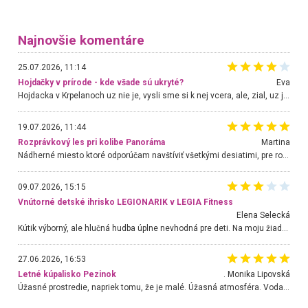
Najnovšie komentáre
25.07.2026, 11:14
Hojdačky v prírode - kde všade sú ukryté?
Eva
Hojdacka v Krpelanoch uz nie je, vysli sme si k nej vcera, ale, zial, uz je znicena. Ak sem planujete cestu len kvoli hojdacke, mozete si ju usetrit. Krasny vyhlad je tu vsak aj bez hojdacky :-)
19.07.2026, 11:44
Rozprávkový les pri kolibe Panoráma
Martina
Nádherné miesto ktoré odporúčam navštíviť všetkými desiatimi, pre rodiny s deťmi, dôchodcom... Proste a jednoducho ozaj rozprávkový les.. určite ešte prídeme. Odniesli sme si na pamiatku krásne tričká,
09.07.2026, 15:15
Vnútorné detské ihrisko LEGIONARIK v LEGIA Fitness
Elena Selecká
Kútik výborný, ale hlučná hudba úplne nevhodná pre deti. Na moju žiadosť o aspoň sušenie nereagovali.
27.06.2026, 16:53
Letné kúpalisko Pezinok
. Monika Lipovská
Úžasné prostredie, napriek tomu, že je malé. Úžasná atmosféra. Voda fantastická a nádherná. Ľudí je pomerne veľa, ale su mili a ohľaduplní. Je veľmi zaujímavé sledovať, ako dokážu spolu športovať cudzí ľudia a bez ohľadu na vek. Vládne tu pohoda. Vnuka neviem dostať z vody. Ďakujem za krásny deň . Urcite sa sem vrátim. Jediný problém je s parkovaním, ale aj ten sa mi podarilo vyriešiť. Monika Bratislava