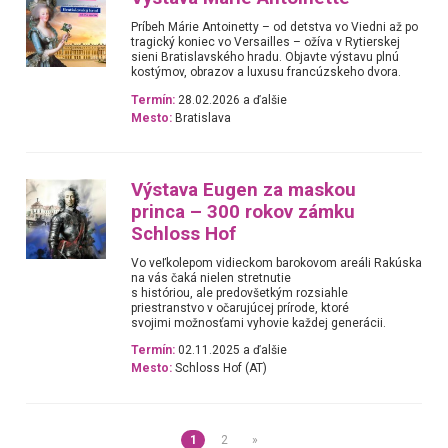
Príbeh Márie Antoinetty – od detstva vo Viedni až po
tragický koniec vo Versailles – ožíva v Rytierskej
sieni Bratislavského hradu. Objavte výstavu plnú
kostýmov, obrazov a luxusu francúzskeho dvora.
Termín:
28.02.2026 a ďalšie
Mesto:
Bratislava
Výstava Eugen za maskou
princa – 300 rokov zámku
Schloss Hof
Vo veľkolepom vidieckom barokovom areáli Rakúska
na vás čaká nielen stretnutie
s históriou, ale predovšetkým rozsiahle
priestranstvo v očarujúcej prírode, ktoré
svojimi možnosťami vyhovie každej generácii.
Termín:
02.11.2025 a ďalšie
Mesto:
Schloss Hof (AT)
1
2
»