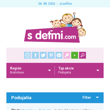
06. 08. 2026
Jozefína
+
Región
Typ akcie
Bratislava
Podujatia
Podujatia
Filter