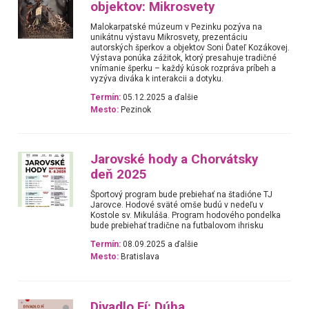
objektov: Mikrosvety
Malokarpatské múzeum v Pezinku pozýva na
unikátnu výstavu Mikrosvety, prezentáciu
autorských šperkov a objektov Soni Ďateľ Kozákovej.
Výstava ponúka zážitok, ktorý presahuje tradičné
vnímanie šperku – každý kúsok rozpráva príbeh a
vyzýva diváka k interakcii a dotyku.
Termín:
05.12.2025 a ďalšie
Mesto:
Pezinok
Jarovské hody a Chorvátsky
deň 2025
Športový program bude prebiehať na štadióne TJ
Jarovce. Hodové sväté omše budú v nedeľu v
Kostole sv. Mikuláša. Program hodového pondelka
bude prebiehať tradične na futbalovom ihrisku
Termín:
08.09.2025 a ďalšie
Mesto:
Bratislava
Divadlo Fí: Dúha