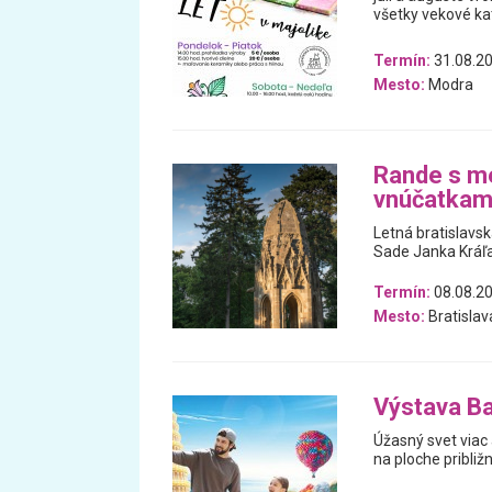
všetky vekové ka
Termín:
31.08.20
Mesto:
Modra
Rande s me
vnúčatkam
Letná bratislavs
Sade Janka Kráľ
Termín:
08.08.2
Mesto:
Bratislav
Výstava Ba
Úžasný svet viac 
na ploche približ