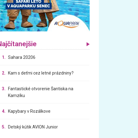
Najčítanejšie
1.
Sahara 20206
2.
Kam s deťmi cez letné prázdniny?
3.
Fantastické otvorenie Šantiska na
Kamzíku
4.
Kapybary v Rozálkove
5.
Detský kútik AVION Junior