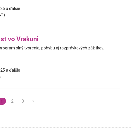
25 a ďalšie
AT)
st vo Vrakuni
program plný tvorenia, pohybu aj rozprávkových zážitkov.
25 a ďalšie
a
1
2
3
»