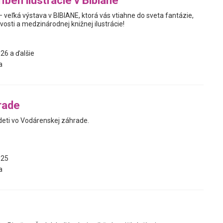
íbeh ilustrácie v Bibiane
 – veľká výstava v BIBIANE, ktorá vás vtiahne do sveta fantázie,
vosti a medzinárodnej knižnej ilustrácie!
26 a ďalšie
a
rade
deti vo Vodárenskej záhrade.
025
a