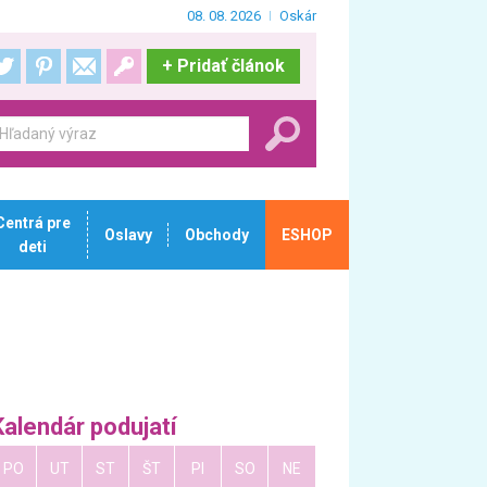
08. 08. 2026
Oskár
+
Pridať článok
Centrá pre
Oslavy
Obchody
ESHOP
deti
Kalendár podujatí
PO
UT
ST
ŠT
PI
SO
NE