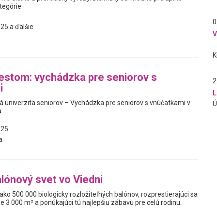
tegórie.
0
25 a ďalšie
stom: vychádzka pre seniorov s
2
i
L
ká univerzita seniorov – Vychádzka pre seniorov s vnúčatkami v
a
025
a
lónový svet vo Viedni
ako 500 000 biologicky rozložiteľných balónov, rozprestierajúci sa
ne 3 000 m² a ponúkajúci tú najlepšiu zábavu pre celú rodinu.