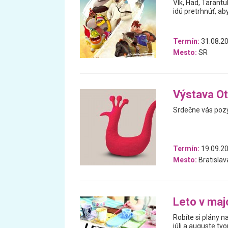
Vlk, Had, Tarantul
idú pretrhnúť, aby
Termín:
31.08.20
Mesto:
SR
Výstava Ot
Srdečne vás pozý
Termín:
19.09.20
Mesto:
Bratislav
Leto v maj
Robíte si plány 
júli a auguste tv