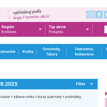
Región
Typ akcie
Bratislava
Podujatia
Dovolenky,
Ubytovanie,
Zahraničie
Krúžky
Tábory
Reštaurácie
.08.2025
Filter
 počasie + zábava vonku + burzy a jarmoky + prednášky,