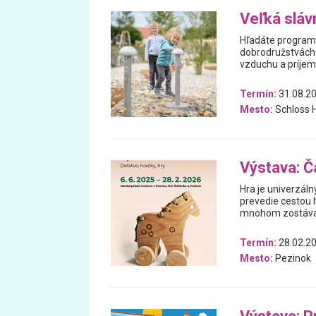
Veľká sláv
Hľadáte program 
dobrodružstvách? 
vzduchu a príjem
Termín:
31.08.20
Mesto:
Schloss H
Výstava: Ča
Hra je univerzáln
prevedie cestou h
mnohom zostával
Termín:
28.02.20
Mesto:
Pezinok