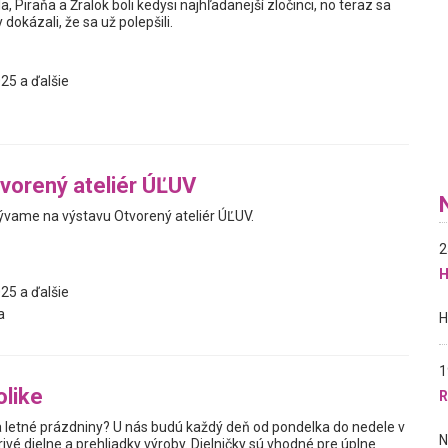
a, Piraňa a Žralok boli kedysi najhľadanejší zločinci, no teraz sa
 dokázali, že sa už polepšili.
25 a ďalšie
vorený ateliér ÚĽUV
vame na výstavu Otvorený ateliér ÚĽUV.
2
H
25 a ďalšie
a
1
olike
R
na letné prázdniny? U nás budú každý deň od pondelka do nedele v
orivé dielne a prehliadky výroby. Dielničky sú vhodné pre úplne