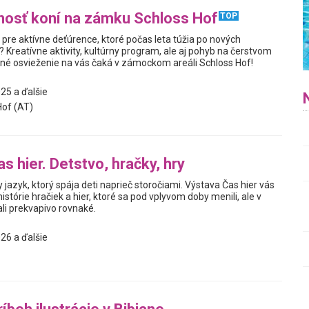
nosť koní na zámku Schloss Hof
TOP
pre aktívne deťúrence, ktoré počas leta túžia po nových
Kreatívne aktivity, kultúrny program, ale aj pohyb na čerstvom
né osvieženie na vás čaká v zámockom areáli Schloss Hof!
25 a ďalšie
of (AT)
s hier. Detstvo, hračky, hry
y jazyk, ktorý spája deti naprieč storočiami. Výstava Čas hier vás
istórie hračiek a hier, ktoré sa pod vplyvom doby menili, ale v
i prekvapivo rovnaké.
26 a ďalšie