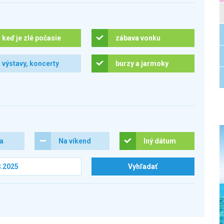
keď je zlé počasie
zábava vonku
výstavy, koncerty
burzy a jarmoky
ra
Na víkend
Iný dátum