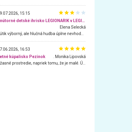
9.07.2026, 15:15
Vnútorné detské ihrisko LEGIONARIK v LEGIA Fitness
Elena Selecká
Kútik výborný, ale hlučná hudba úplne nevhodná pre deti. Na moju žiadosť o aspoň sušenie nereagovali.
7.06.2026, 16:53
etné kúpalisko Pezinok
. Monika Lipovská
Úžasné prostredie, napriek tomu, že je malé. Úžasná atmosféra. Voda fantastická a nádherná. Ľudí je pomerne veľa, ale su mili a ohľaduplní. Je veľmi zaujímavé sledovať, ako dokážu spolu športovať cudzí ľudia a bez ohľadu na vek. Vládne tu pohoda. Vnuka neviem dostať z vody. Ďakujem za krásny deň . Urcite sa sem vrátim. Jediný problém je s parkovaním, ale aj ten sa mi podarilo vyriešiť. Monika Bratislava