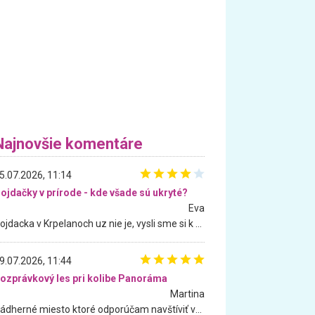
Najnovšie komentáre
5.07.2026, 11:14
ojdačky v prírode - kde všade sú ukryté?
Eva
Hojdacka v Krpelanoch uz nie je, vysli sme si k nej vcera, ale, zial, uz je znicena. Ak sem planujete cestu len kvoli hojdacke, mozete si ju usetrit. Krasny vyhlad je tu vsak aj bez hojdacky :-)
9.07.2026, 11:44
ozprávkový les pri kolibe Panoráma
Martina
Nádherné miesto ktoré odporúčam navštíviť všetkými desiatimi, pre rodiny s deťmi, dôchodcom... Proste a jednoducho ozaj rozprávkový les.. určite ešte prídeme. Odniesli sme si na pamiatku krásne tričká,