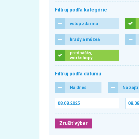
Filtruj podľa kategórie
vstup zdarma
hrady a múzeá
prednášky,
workshopy
Filtruj podľa dátumu
Na dnes
Na zajt
Zrušiť výber