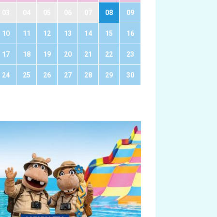
03
04
05
06
07
08
09
10
11
12
13
14
15
16
17
18
19
20
21
22
23
24
25
26
27
28
29
30