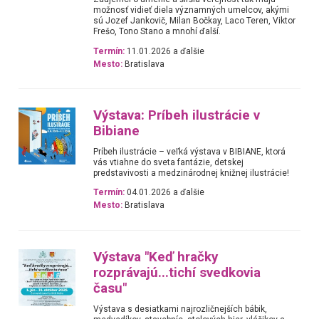
možnosť vidieť diela významných umelcov, akými
sú Jozef Jankovič, Milan Bočkay, Laco Teren, Viktor
Frešo, Tono Stano a mnohí ďalší.
Termín:
11.01.2026 a ďalšie
Mesto:
Bratislava
Výstava: Príbeh ilustrácie v
Bibiane
Príbeh ilustrácie – veľká výstava v BIBIANE, ktorá
vás vtiahne do sveta fantázie, detskej
predstavivosti a medzinárodnej knižnej ilustrácie!
Termín:
04.01.2026 a ďalšie
Mesto:
Bratislava
Výstava "Keď hračky
rozprávajú...tichí svedkovia
času"
Výstava s desiatkami najrozličnejších bábik,