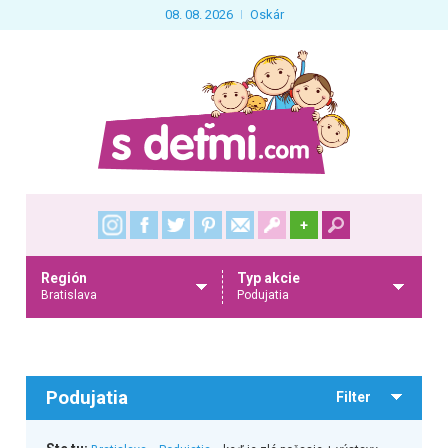
08. 08. 2026
Oskár
+
Región
Typ akcie
Bratislava
Podujatia
Podujatia
Filter