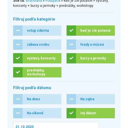
Ste tu:
Bratislava
»
Podujatia
» keď je zlé počasie + výstavy,
koncerty + burzy a jarmoky + prednášky, workshopy
Filtruj podľa kategórie
vstup zdarma
keď je zlé počasie
zábava vonku
hrady a múzeá
výstavy, koncerty
burzy a jarmoky
prednášky,
workshopy
Filtruj podľa dátumu
Na dnes
Na zajtra
Na víkend
Iný dátum