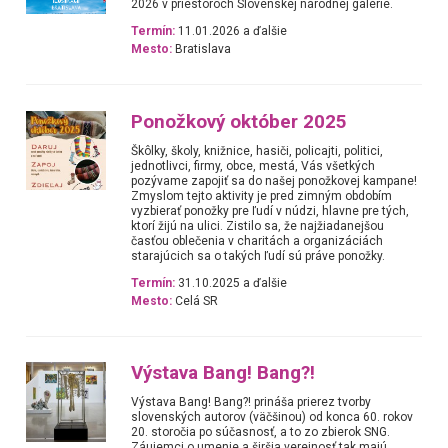
2026 v priestoroch Slovenskej národnej galérie.
Termín:
11.01.2026 a ďalšie
Mesto:
Bratislava
Ponožkový október 2025
Škôlky, školy, knižnice, hasiči, policajti, politici,
jednotlivci, firmy, obce, mestá, Vás všetkých
pozývame zapojiť sa do našej ponožkovej kampane!
Zmyslom tejto aktivity je pred zimným obdobím
vyzbierať ponožky pre ľudí v núdzi, hlavne pre tých,
ktorí žijú na ulici. Zistilo sa, že najžiadanejšou
časťou oblečenia v charitách a organizáciách
starajúcich sa o takých ľudí sú práve ponožky.
Termín:
31.10.2025 a ďalšie
Mesto:
Celá SR
Výstava Bang! Bang?!
Výstava Bang! Bang?! prináša prierez tvorby
slovenských autorov (väčšinou) od konca 60. rokov
20. storočia po súčasnosť, a to zo zbierok SNG.
Záujemci o umenie a širšia verejnosť tak majú