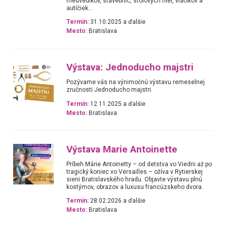
medvedíkov, stavebníc, stolových hier, vláčikov a
autíčiek...
Termín:
31.10.2025 a ďalšie
Mesto:
Bratislava
Výstava: Jednoducho majstri
Pozývame vás na výnimočnú výstavu remeselnej
zručnosti Jednoducho majstri.
Termín:
12.11.2025 a ďalšie
Mesto:
Bratislava
Výstava Marie Antoinette
Príbeh Márie Antoinetty – od detstva vo Viedni až po
tragický koniec vo Versailles – ožíva v Rytierskej
sieni Bratislavského hradu. Objavte výstavu plnú
kostýmov, obrazov a luxusu francúzskeho dvora.
Termín:
28.02.2026 a ďalšie
Mesto:
Bratislava