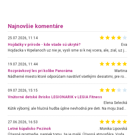
Najnovšie komentáre
25.07.2026, 11:14
Hojdačky v prírode - kde všade sú ukryté?
Eva
Hojdacka v Krpelanoch uz nie je, vysli sme si k nej vcera, ale, zial, uz je znicena. Ak sem planujete cestu len kvoli hojdacke, mozete si ju usetrit. Krasny vyhlad je tu vsak aj bez hojdacky :-)
19.07.2026, 11:44
Rozprávkový les pri kolibe Panoráma
Martina
Nádherné miesto ktoré odporúčam navštíviť všetkými desiatimi, pre rodiny s deťmi, dôchodcom... Proste a jednoducho ozaj rozprávkový les.. určite ešte prídeme. Odniesli sme si na pamiatku krásne tričká,
09.07.2026, 15:15
Vnútorné detské ihrisko LEGIONARIK v LEGIA Fitness
Elena Selecká
Kútik výborný, ale hlučná hudba úplne nevhodná pre deti. Na moju žiadosť o aspoň sušenie nereagovali.
27.06.2026, 16:53
Letné kúpalisko Pezinok
. Monika Lipovská
Úžasné prostredie, napriek tomu, že je malé. Úžasná atmosféra. Voda fantastická a nádherná. Ľudí je pomerne veľa, ale su mili a ohľaduplní. Je veľmi zaujímavé sledovať, ako dokážu spolu športovať cudzí ľudia a bez ohľadu na vek. Vládne tu pohoda. Vnuka neviem dostať z vody. Ďakujem za krásny deň . Urcite sa sem vrátim. Jediný problém je s parkovaním, ale aj ten sa mi podarilo vyriešiť. Monika Bratislava