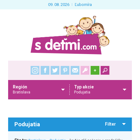
09. 08. 2026
Ľubomíra
+
Región
Typ akcie
Bratislava
Podujatia
Podujatia
Filter