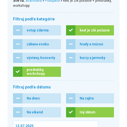
Ste tu:
Bratislava
»
Podujatia
» keď je zlé počasie + prednášky,
workshopy
Filtruj podľa kategórie
vstup zdarma
keď je zlé počasie
zábava vonku
hrady a múzeá
výstavy, koncerty
burzy a jarmoky
prednášky,
workshopy
Filtruj podľa dátumu
Na dnes
Na zajtra
Na víkend
Iný dátum