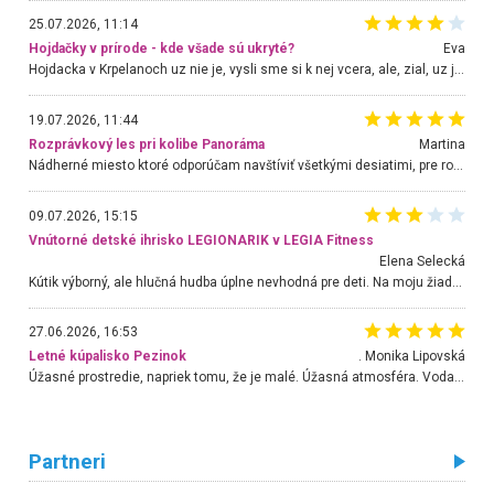
25.07.2026, 11:14
Hojdačky v prírode - kde všade sú ukryté?
Eva
Hojdacka v Krpelanoch uz nie je, vysli sme si k nej vcera, ale, zial, uz je znicena. Ak sem planujete cestu len kvoli hojdacke, mozete si ju usetrit. Krasny vyhlad je tu vsak aj bez hojdacky :-)
19.07.2026, 11:44
Rozprávkový les pri kolibe Panoráma
Martina
Nádherné miesto ktoré odporúčam navštíviť všetkými desiatimi, pre rodiny s deťmi, dôchodcom... Proste a jednoducho ozaj rozprávkový les.. určite ešte prídeme. Odniesli sme si na pamiatku krásne tričká,
09.07.2026, 15:15
Vnútorné detské ihrisko LEGIONARIK v LEGIA Fitness
Elena Selecká
Kútik výborný, ale hlučná hudba úplne nevhodná pre deti. Na moju žiadosť o aspoň sušenie nereagovali.
27.06.2026, 16:53
Letné kúpalisko Pezinok
. Monika Lipovská
Úžasné prostredie, napriek tomu, že je malé. Úžasná atmosféra. Voda fantastická a nádherná. Ľudí je pomerne veľa, ale su mili a ohľaduplní. Je veľmi zaujímavé sledovať, ako dokážu spolu športovať cudzí ľudia a bez ohľadu na vek. Vládne tu pohoda. Vnuka neviem dostať z vody. Ďakujem za krásny deň . Urcite sa sem vrátim. Jediný problém je s parkovaním, ale aj ten sa mi podarilo vyriešiť. Monika Bratislava
Partneri