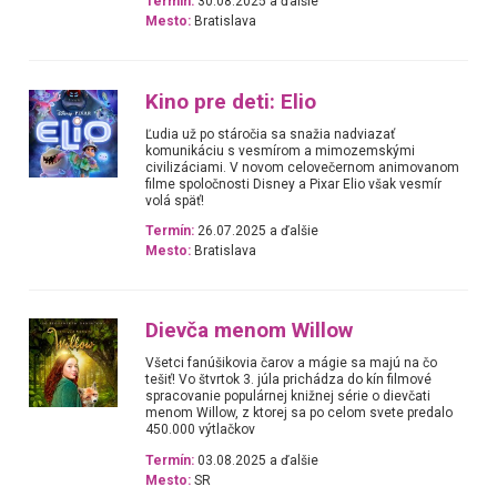
Termín:
30.08.2025 a ďalšie
Mesto:
Bratislava
Kino pre deti: Elio
Ľudia už po stáročia sa snažia nadviazať
komunikáciu s vesmírom a mimozemskými
civilizáciami. V novom celovečernom animovanom
filme spoločnosti Disney a Pixar Elio však vesmír
volá späť!
Termín:
26.07.2025 a ďalšie
Mesto:
Bratislava
Dievča menom Willow
Všetci fanúšikovia čarov a mágie sa majú na čo
tešiť! Vo štvrtok 3. júla prichádza do kín filmové
spracovanie populárnej knižnej série o dievčati
menom Willow, z ktorej sa po celom svete predalo
450.000 výtlačkov
Termín:
03.08.2025 a ďalšie
Mesto:
SR