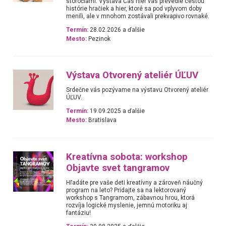
storočiami. Výstava Čas hier vás prevedie cestou
histórie hračiek a hier, ktoré sa pod vplyvom doby
menili, ale v mnohom zostávali prekvapivo rovnaké.
Termín:
28.02.2026 a ďalšie
Mesto:
Pezinok
Výstava Otvorený ateliér ÚĽUV
Srdečne vás pozývame na výstavu Otvorený ateliér
ÚĽUV.
Termín:
19.09.2025 a ďalšie
Mesto:
Bratislava
Kreatívna sobota: workshop
Objavte svet tangramov
Hľadáte pre vaše deti kreatívny a zároveň náučný
program na leto? Pridajte sa na lektorovaný
workshop s Tangramom, zábavnou hrou, ktorá
rozvíja logické myslenie, jemnú motoriku aj
fantáziu!