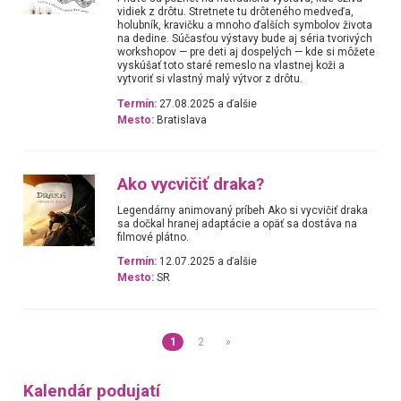
vidiek z drôtu. Stretnete tu drôteného medveďa,
holubník, kravičku a mnoho ďalších symbolov života
na dedine. Súčasťou výstavy bude aj séria tvorivých
workshopov — pre deti aj dospelých — kde si môžete
vyskúšať toto staré remeslo na vlastnej koži a
vytvoriť si vlastný malý výtvor z drôtu.
Termín:
27.08.2025 a ďalšie
Mesto:
Bratislava
Ako vycvičiť draka?
Legendárny animovaný príbeh Ako si vycvičiť draka
sa dočkal hranej adaptácie a opäť sa dostáva na
filmové plátno.
Termín:
12.07.2025 a ďalšie
Mesto:
SR
1
2
»
Kalendár podujatí