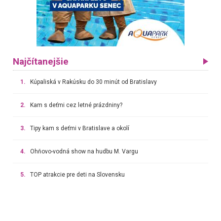
Najčítanejšie
1.
Kúpaliská v Rakúsku do 30 minút od Bratislavy
2.
Kam s deťmi cez letné prázdniny?
3.
Tipy kam s deťmi v Bratislave a okolí
4.
Ohňovo-vodná show na hudbu M. Vargu
5.
TOP atrakcie pre deti na Slovensku