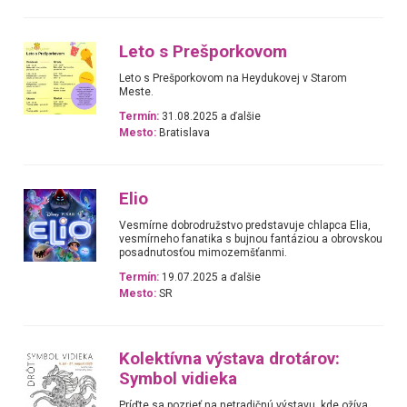
Leto s Prešporkovom
Leto s Prešporkovom na Heydukovej v Starom
Meste.
Termín:
31.08.2025 a ďalšie
Mesto:
Bratislava
Elio
Vesmírne dobrodružstvo predstavuje chlapca Elia,
vesmírneho fanatika s bujnou fantáziou a obrovskou
posadnutosťou mimozemšťanmi.
Termín:
19.07.2025 a ďalšie
Mesto:
SR
Kolektívna výstava drotárov:
Symbol vidieka
Príďte sa pozrieť na netradičnú výstavu, kde ožíva