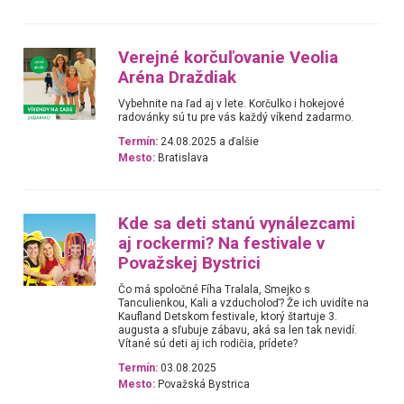
Verejné korčuľovanie Veolia
Aréna Draždiak
Vybehnite na ľad aj v lete. Korčulko i hokejové
radovánky sú tu pre vás každý víkend zadarmo.
Termín:
24.08.2025 a ďalšie
Mesto:
Bratislava
Kde sa deti stanú vynálezcami
aj rockermi? Na festivale v
Považskej Bystrici
Čo má spoločné Fíha Tralala, Smejko s
Tanculienkou, Kali a vzducholoď? Že ich uvidíte na
Kaufland Detskom festivale, ktorý štartuje 3.
augusta a sľubuje zábavu, aká sa len tak nevidí.
Vítané sú deti aj ich rodičia, prídete?
Termín:
03.08.2025
Mesto:
Považská Bystrica