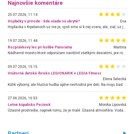
Najnovšie komentáre
25.07.2026, 11:14
Hojdačky v prírode - kde všade sú ukryté?
Eva
Hojdacka v Krpelanoch uz nie je, vysli sme si k nej vcera, ale, zial, uz je znicena. Ak sem planujete cestu len kvoli hojdacke, mozete si ju usetrit. Krasny vyhlad je tu vsak aj bez hojdacky :-)
19.07.2026, 11:44
Rozprávkový les pri kolibe Panoráma
Martina
Nádherné miesto ktoré odporúčam navštíviť všetkými desiatimi, pre rodiny s deťmi, dôchodcom... Proste a jednoducho ozaj rozprávkový les.. určite ešte prídeme. Odniesli sme si na pamiatku krásne tričká,
09.07.2026, 15:15
Vnútorné detské ihrisko LEGIONARIK v LEGIA Fitness
Elena Selecká
Kútik výborný, ale hlučná hudba úplne nevhodná pre deti. Na moju žiadosť o aspoň sušenie nereagovali.
27.06.2026, 16:53
Letné kúpalisko Pezinok
. Monika Lipovská
Úžasné prostredie, napriek tomu, že je malé. Úžasná atmosféra. Voda fantastická a nádherná. Ľudí je pomerne veľa, ale su mili a ohľaduplní. Je veľmi zaujímavé sledovať, ako dokážu spolu športovať cudzí ľudia a bez ohľadu na vek. Vládne tu pohoda. Vnuka neviem dostať z vody. Ďakujem za krásny deň . Urcite sa sem vrátim. Jediný problém je s parkovaním, ale aj ten sa mi podarilo vyriešiť. Monika Bratislava
Partneri