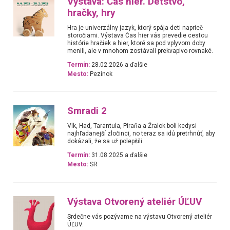
Výstava: Čas hier. Detstvo,
hračky, hry
Hra je univerzálny jazyk, ktorý spája deti naprieč
storočiami. Výstava Čas hier vás prevedie cestou
histórie hračiek a hier, ktoré sa pod vplyvom doby
menili, ale v mnohom zostávali prekvapivo rovnaké.
Termín:
28.02.2026 a ďalšie
Mesto:
Pezinok
Smradi 2
Vlk, Had, Tarantula, Piraňa a Žralok boli kedysi
najhľadanejší zločinci, no teraz sa idú pretrhnúť, aby
dokázali, že sa už polepšili.
Termín:
31.08.2025 a ďalšie
Mesto:
SR
Výstava Otvorený ateliér ÚĽUV
Srdečne vás pozývame na výstavu Otvorený ateliér
ÚĽUV.