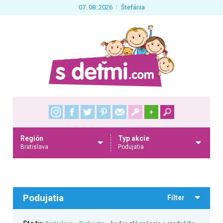
07. 08. 2026
Štefánia
+
Región
Typ akcie
Bratislava
Podujatia
Podujatia
Filter