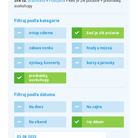
Ste tu:
Bratislava
»
Podujatia
» keď je zlé počasie + prednášky,
workshopy
Filtruj podľa kategórie
vstup zdarma
keď je zlé počasie
zábava vonku
hrady a múzeá
výstavy, koncerty
burzy a jarmoky
prednášky,
workshopy
Filtruj podľa dátumu
Na dnes
Na zajtra
Na víkend
Iný dátum