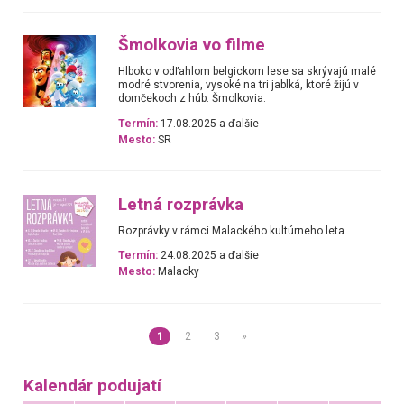
Šmolkovia vo filme
Hlboko v odľahlom belgickom lese sa skrývajú malé
modré stvorenia, vysoké na tri jablká, ktoré žijú v
domčekoch z húb: Šmolkovia.
Termín:
17.08.2025 a ďalšie
Mesto:
SR
Letná rozprávka
Rozprávky v rámci Malackého kultúrneho leta.
Termín:
24.08.2025 a ďalšie
Mesto:
Malacky
1
2
3
»
Kalendár podujatí