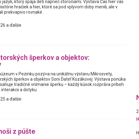
y jazyk, ktorý spája deti naprieč storočiami. Výstava Čas hier vás
istórie hračiek a hier, ktoré sa pod vplyvom doby menili, ale v
i prekvapivo rovnaké.
26 a ďalšie
torských šperkov a objektov:
y
úzeum v Pezinku pozýva na unikátnu výstavu Mikrosvety,
rských šperkov a objektov Soni Ďateľ Kozákovej. Výstava ponúka
resahuje tradičné vnímanie šperku – každý kúsok rozpráva príbeh
 interakcii a dotyku.
25 a ďalšie
2
H
moši z púšte