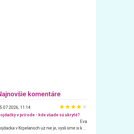
Najnovšie komentáre
5.07.2026, 11:14
ojdačky v prírode - kde všade sú ukryté?
Eva
Hojdacka v Krpelanoch uz nie je, vysli sme si k nej vcera, ale, zial, uz je znicena. Ak sem planujete cestu len kvoli hojdacke, mozete si ju usetrit. Krasny vyhlad je tu vsak aj bez hojdacky :-)