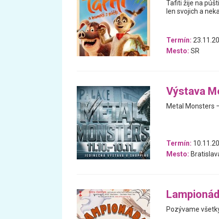
Tafiti žije na púš
len svojich a nek
Termín:
23.11.20
Mesto:
SR
Výstava M
Metal Monsters –
Termín:
10.11.20
Mesto:
Bratislav
Lampionád
Pozývame všetky 