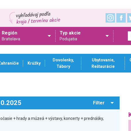
Región
Typ akcie
Bratislava
Podujatia
Dovolenky,
Ubytovanie,
Zahraničie
Krúžky
Tábory
Reštaurácie
.10.2025
Filter
počasie + hrady a múzeá + výstavy, koncerty + prednášky,