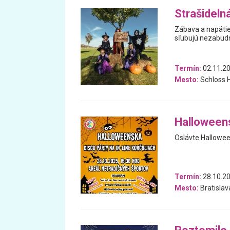
Strašideln
Zábava a napätie
sľubujú nezabudn
Termín:
02.11.20
Mesto:
Schloss H
Halloweens
Oslávte Hallowee
Termín:
28.10.2
Mesto:
Bratislav