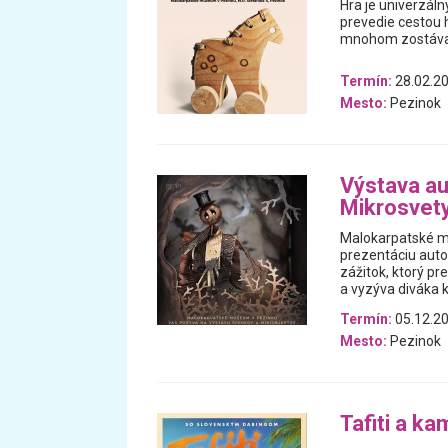
Hra je univerzáln
prevedie cestou h
mnohom zostával
Termín:
28.02.20
Mesto:
Pezinok
Výstava au
Mikrosvet
Malokarpatské m
prezentáciu auto
zážitok, ktorý p
a vyzýva diváka k
Termín:
05.12.20
Mesto:
Pezinok
Tafiti a ka