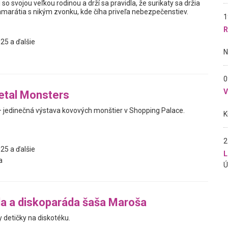
ti so svojou veľkou rodinou a drží sa pravidla, že surikaty sa držia
amarátia s nikým zvonku, kde číha priveľa nebezpečenstiev.
1
R
25 a ďalšie
0
etal Monsters
 jedinečná výstava kovových monštier v Shopping Palace.
2
25 a ďalšie
L
a
a a diskoparáda šaša Maroša
detičky na diskotéku.