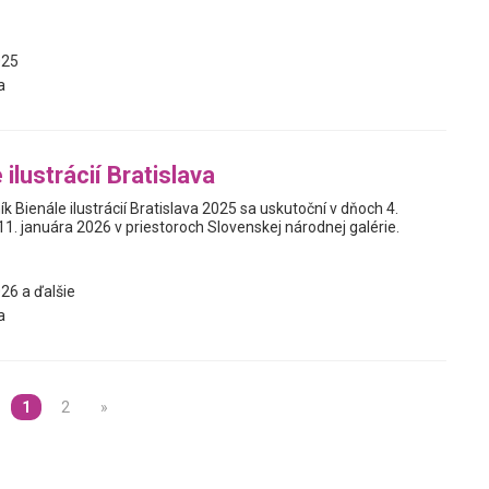
025
a
 ilustrácií Bratislava
ík Bienále ilustrácií Bratislava 2025 sa uskutoční v dňoch 4.
1. januára 2026 v priestoroch Slovenskej národnej galérie.
26 a ďalšie
a
1
2
»