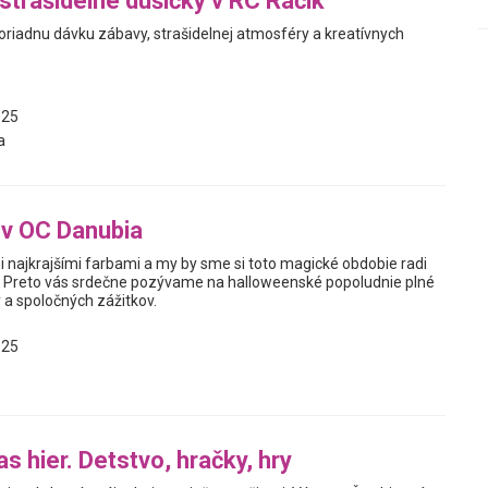
strašidelné dušičky v RC Ráčik
poriadnu dávku zábavy, strašidelnej atmosféry a kreatívnych
025
a
 v OC Danubia
i najkrajšími farbami a my by sme si toto magické obdobie radi
mi! Preto vás srdečne pozývame na halloweenské popoludnie plné
y a spoločných zážitkov.
025
s hier. Detstvo, hračky, hry