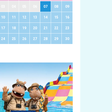
03
04
05
06
07
08
09
10
11
12
13
14
15
16
17
18
19
20
21
22
23
24
25
26
27
28
29
30