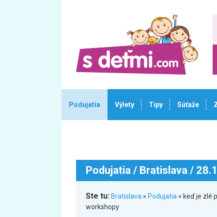
Podujatia
Výlety
Tipy
Súťaže
Podujatia
/ Bratislava / 28
Ste tu:
Bratislava
»
Podujatia
» keď je zlé 
workshopy