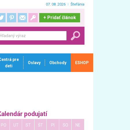
07. 08. 2026
Štefánia
+
Pridať článok
Centrá pre
Oslavy
Obchody
ESHOP
deti
Kalendár podujatí
PO
UT
ST
ŠT
PI
SO
NE