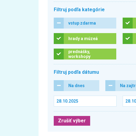
Filtruj podľa kategórie
vstup zdarma
hrady a múzeá
prednášky,
workshopy
Filtruj podľa dátumu
Na dnes
Na zajt
Zrušiť výber