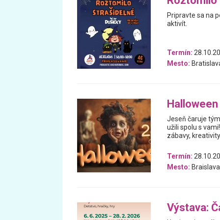
Roztomilo 
Pripravte sa na 
aktivít.
Termín:
28.10.2
Mesto:
Bratislav
Halloween
Jeseň čaruje tým
užili spolu s va
zábavy, kreativit
Termín:
28.10.2
Mesto:
Braislava
Výstava: Ča