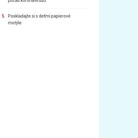
počas koronavírusu
5.
Poskladajte si s deťmi papierové
motýle