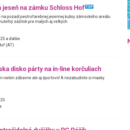
á jeseň na zámku Schloss Hof
TOP
 na pozadí pestrofarebnej jesennej kulisy zámockého areálu
uteľný zážitok pre malých aj veľkých.
25 a ďalšie
of (AT)
ka disko párty na in-line korčuliach
n nielen zábavne ale aj športovo! A nezabudnite si masky.
025
a