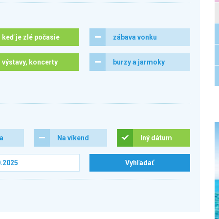
keď je zlé počasie
zábava vonku
výstavy, koncerty
burzy a jarmoky
ra
Na víkend
Iný dátum