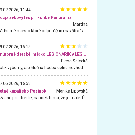
9.07.2026, 11:44
ozprávkový les pri kolibe Panoráma
Martina
Nádherné miesto ktoré odporúčam navštíviť všetkými desiatimi, pre rodiny s deťmi, dôchodcom... Proste a jednoducho ozaj rozprávkový les.. určite ešte prídeme. Odniesli sme si na pamiatku krásne tričká,
9.07.2026, 15:15
Vnútorné detské ihrisko LEGIONARIK v LEGIA Fitness
Elena Selecká
Kútik výborný, ale hlučná hudba úplne nevhodná pre deti. Na moju žiadosť o aspoň sušenie nereagovali.
7.06.2026, 16:53
etné kúpalisko Pezinok
. Monika Lipovská
Úžasné prostredie, napriek tomu, že je malé. Úžasná atmosféra. Voda fantastická a nádherná. Ľudí je pomerne veľa, ale su mili a ohľaduplní. Je veľmi zaujímavé sledovať, ako dokážu spolu športovať cudzí ľudia a bez ohľadu na vek. Vládne tu pohoda. Vnuka neviem dostať z vody. Ďakujem za krásny deň . Urcite sa sem vrátim. Jediný problém je s parkovaním, ale aj ten sa mi podarilo vyriešiť. Monika Bratislava