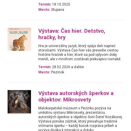
Termín:
18.10.2025
Mesto:
Stupava
Výstava: Čas hier. Detstvo,
hračky, hry
Hra je univerzálny jazyk, ktorý spája deti naprieč
storočiami. Výstava Čas hier vás prevedie cestou
histórie hračiek a hier, ktoré sa pod vplyvom doby
menili, ale v mnohom zostávali prekvapivo rovnaké.
Termín:
28.02.2026 a ďalšie
Mesto:
Pezinok
Výstava autorských šperkov a
objektov: Mikrosvety
Malokarpatské múzeum v Pezinku pozýva na
unikátnu výstavu Mikrosvety, prezentáciu
autorských šperkov a objektov Soni Ďateľ Kozákovej.
Výstava ponúka zážitok, ktorý presahuje tradičné
vnímanie šperku – každý kúsok rozpráva príbeh a
vyzýva diváka k interakcii a dotyku.