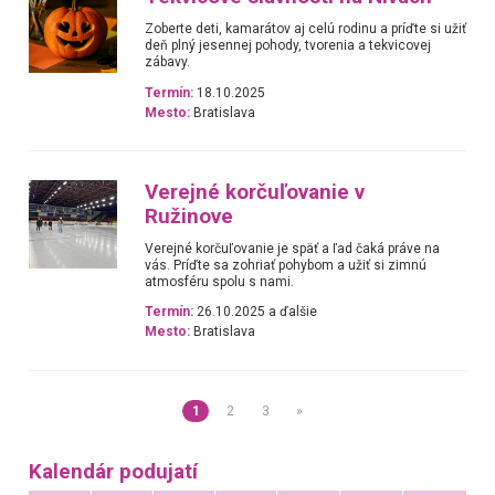
Zoberte deti, kamarátov aj celú rodinu a príďte si užiť
deň plný jesennej pohody, tvorenia a tekvicovej
zábavy.
Termín:
18.10.2025
Mesto:
Bratislava
Verejné korčuľovanie v
Ružinove
Verejné korčuľovanie je späť a ľad čaká práve na
vás. Príďte sa zohriať pohybom a užiť si zimnú
atmosféru spolu s nami.
Termín:
26.10.2025 a ďalšie
Mesto:
Bratislava
1
2
3
»
Kalendár podujatí