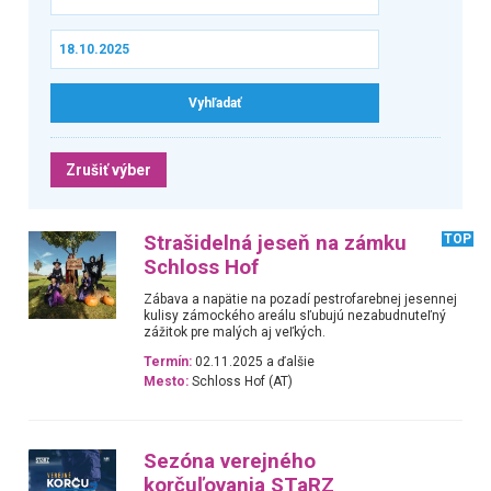
Zrušiť výber
Strašidelná jeseň na zámku
TOP
Schloss Hof
Zábava a napätie na pozadí pestrofarebnej jesennej
kulisy zámockého areálu sľubujú nezabudnuteľný
zážitok pre malých aj veľkých.
Termín:
02.11.2025 a ďalšie
Mesto:
Schloss Hof (AT)
Sezóna verejného
korčuľovania STaRZ