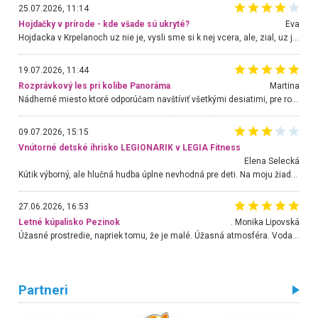
25.07.2026, 11:14
Hojdačky v prírode - kde všade sú ukryté?
Eva
Hojdacka v Krpelanoch uz nie je, vysli sme si k nej vcera, ale, zial, uz je znicena. Ak sem planujete cestu len kvoli hojdacke, mozete si ju usetrit. Krasny vyhlad je tu vsak aj bez hojdacky :-)
19.07.2026, 11:44
Rozprávkový les pri kolibe Panoráma
Martina
Nádherné miesto ktoré odporúčam navštíviť všetkými desiatimi, pre rodiny s deťmi, dôchodcom... Proste a jednoducho ozaj rozprávkový les.. určite ešte prídeme. Odniesli sme si na pamiatku krásne tričká,
09.07.2026, 15:15
Vnútorné detské ihrisko LEGIONARIK v LEGIA Fitness
Elena Selecká
Kútik výborný, ale hlučná hudba úplne nevhodná pre deti. Na moju žiadosť o aspoň sušenie nereagovali.
27.06.2026, 16:53
Letné kúpalisko Pezinok
. Monika Lipovská
Úžasné prostredie, napriek tomu, že je malé. Úžasná atmosféra. Voda fantastická a nádherná. Ľudí je pomerne veľa, ale su mili a ohľaduplní. Je veľmi zaujímavé sledovať, ako dokážu spolu športovať cudzí ľudia a bez ohľadu na vek. Vládne tu pohoda. Vnuka neviem dostať z vody. Ďakujem za krásny deň . Urcite sa sem vrátim. Jediný problém je s parkovaním, ale aj ten sa mi podarilo vyriešiť. Monika Bratislava
Partneri