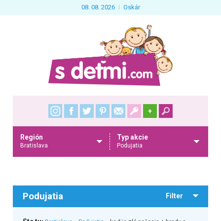
08. 08. 2026
Oskár
+
Región
Typ akcie
Bratislava
Podujatia
Podujatia
Filter