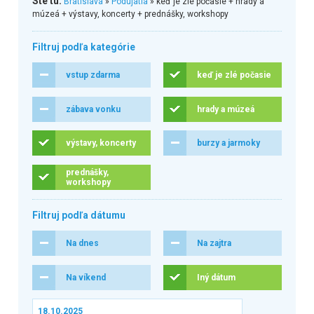
Ste tu:
Bratislava
»
Podujatia
» keď je zlé počasie + hrady a
múzeá + výstavy, koncerty + prednášky, workshopy
Filtruj podľa kategórie
vstup zdarma
keď je zlé počasie
zábava vonku
hrady a múzeá
výstavy, koncerty
burzy a jarmoky
prednášky,
workshopy
Filtruj podľa dátumu
Na dnes
Na zajtra
Na víkend
Iný dátum