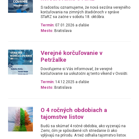
S radosťou oznamujeme, že nová sezóna verejného
korčuľovania na zimných štadiónoch v správe
STaRZ sa začne v sobotu 18. októbra.
Termín:
07.01.2026 a ďalšie
Mesto:
Bratislava
Verejné korčuľovanie v
Petržalke
Dovoľujeme si Vás informovať, že verejné
korčuľovanie sa uskutočni aj tento víkend v Ovsišti.
Termín:
14.12.2025 a ďalšie
Mesto:
Bratislava
O 4 ročných obdobiach a
tajomstve listov
Budú sa skúmať 4 ročné obdobia, ako vyzerajú na
Zemi, čím je spôsobené ich striedanie či ako
vplývajú na prírodu. A tiež odhalia tajomstvo listov.