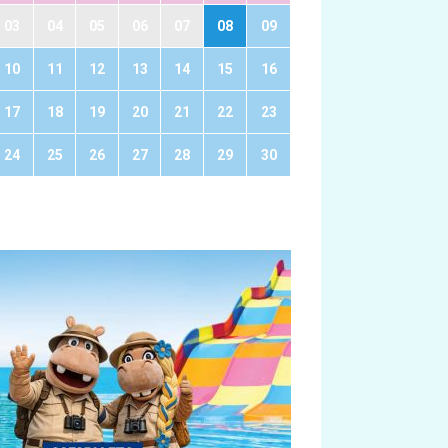
03
04
05
06
07
08
09
10
11
12
13
14
15
16
17
18
19
20
21
22
23
24
25
26
27
28
29
30