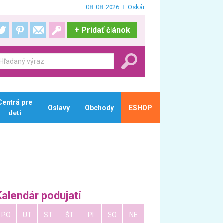
08. 08. 2026
Oskár
+
Pridať článok
Centrá pre
Oslavy
Obchody
ESHOP
deti
Kalendár podujatí
PO
UT
ST
ŠT
PI
SO
NE