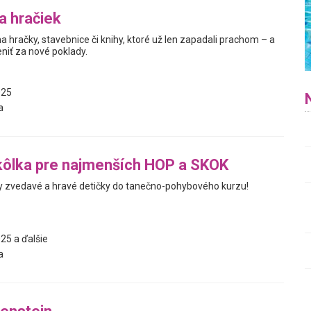
a hračiek
a hračky, stavebnice či knihy, ktoré už len zapadali prachom – a
niť za nové poklady.
025
a
kôlka pre najmenších HOP a SKOK
 zvedavé a hravé detičky do tanečno-pohybového kurzu!
25 a ďalšie
a