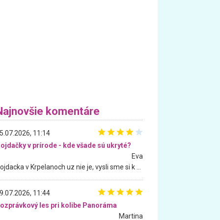
Najnovšie komentáre
5.07.2026, 11:14
ojdačky v prírode - kde všade sú ukryté?
Eva
Hojdacka v Krpelanoch uz nie je, vysli sme si k nej vcera, ale, zial, uz je znicena. Ak sem planujete cestu len kvoli hojdacke, mozete si ju usetrit. Krasny vyhlad je tu vsak aj bez hojdacky :-)
9.07.2026, 11:44
ozprávkový les pri kolibe Panoráma
Martina