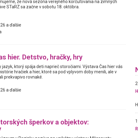
mujeme, že nová sezóna verejného korčuľovania na zimných
áve STaRZ sa začne v sobotu 18. októbra.
26 a ďalšie
a
s hier. Detstvo, hračky, hry
y jazyk, ktorý spája deti naprieč storočiami. Výstava Čas hier vás
istórie hračiek a hier, ktoré sa pod vplyvom doby menili, ale v
i prekvapivo rovnaké.
2
26 a ďalšie
H
torských šperkov a objektov:
1
y
R