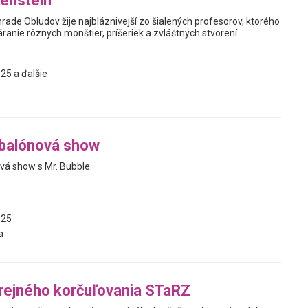
enstein
hrade Obludov žije najbláznivejší zo šialených profesorov, ktorého
ranie rôznych monštier, príšeriek a zvláštnych stvorení.
25 a ďalšie
-balónová show
vá show s Mr. Bubble.
025
a
rejného korčuľovania STaRZ