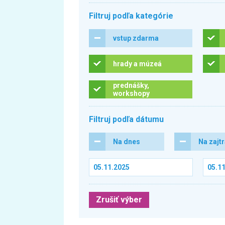
Filtruj podľa kategórie
vstup zdarma
hrady a múzeá
prednášky,
workshopy
Filtruj podľa dátumu
Na dnes
Na zajt
Zrušiť výber