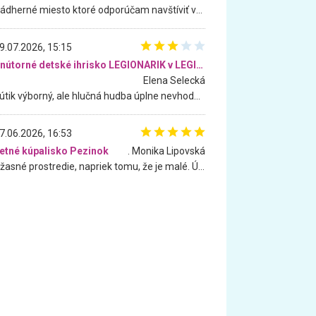
Nádherné miesto ktoré odporúčam navštíviť všetkými desiatimi, pre rodiny s deťmi, dôchodcom... Proste a jednoducho ozaj rozprávkový les.. určite ešte prídeme. Odniesli sme si na pamiatku krásne tričká,
9.07.2026, 15:15
Vnútorné detské ihrisko LEGIONARIK v LEGIA Fitness
Elena Selecká
Kútik výborný, ale hlučná hudba úplne nevhodná pre deti. Na moju žiadosť o aspoň sušenie nereagovali.
7.06.2026, 16:53
etné kúpalisko Pezinok
. Monika Lipovská
Úžasné prostredie, napriek tomu, že je malé. Úžasná atmosféra. Voda fantastická a nádherná. Ľudí je pomerne veľa, ale su mili a ohľaduplní. Je veľmi zaujímavé sledovať, ako dokážu spolu športovať cudzí ľudia a bez ohľadu na vek. Vládne tu pohoda. Vnuka neviem dostať z vody. Ďakujem za krásny deň . Urcite sa sem vrátim. Jediný problém je s parkovaním, ale aj ten sa mi podarilo vyriešiť. Monika Bratislava