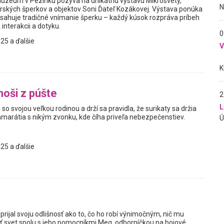
úzeum v Pezinku pozýva na unikátnu výstavu Mikrosvety,
rských šperkov a objektov Soni Ďateľ Kozákovej. Výstava ponúka
resahuje tradičné vnímanie šperku – každý kúsok rozpráva príbeh
 interakcii a dotyku.
0
25 a ďalšie
moši z púšte
2
L
ti so svojou veľkou rodinou a drží sa pravidla, že surikaty sa držia
amarátia s nikým zvonku, kde číha priveľa nebezpečenstiev.
25 a ďalšie
prijal svoju odlišnosť ako to, čo ho robí výnimočným, nič mu
ť svet spolu s jeho pomocníkmi Meg, odborníčkou na bojové