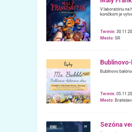
Malý Frank
V laboratóriu na 
koníčkom je vytvá
Termín:
30.11.20
Mesto:
SR
Bublinovo
Bublinovo balóno
Termín:
05.11.2
Mesto:
Bratislav
Sezóna ve