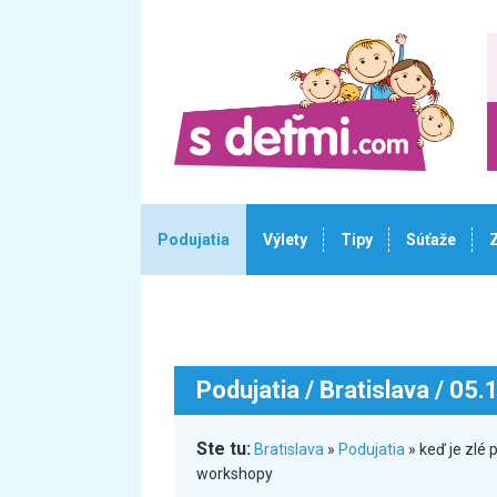
Podujatia
Výlety
Tipy
Súťaže
Podujatia
/ Bratislava / 05
Ste tu:
Bratislava
»
Podujatia
» keď je zlé 
workshopy