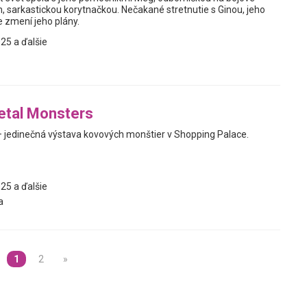
 sarkastickou korytnačkou. Nečakané stretnutie s Ginou, jeho
e zmení jeho plány.
25 a ďalšie
etal Monsters
 jedinečná výstava kovových monštier v Shopping Palace.
25 a ďalšie
a
1
2
»