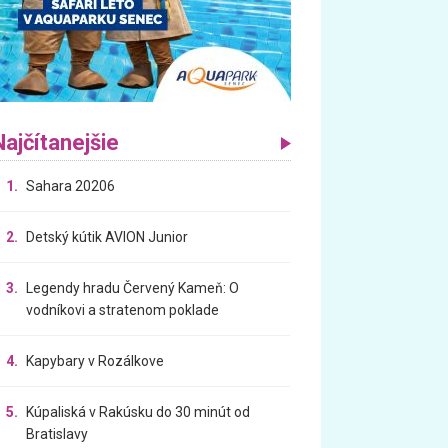
Najčítanejšie
1.
Sahara 20206
2.
Detský kútik AVION Junior
3.
Legendy hradu Červený Kameň: O
vodníkovi a stratenom poklade
4.
Kapybary v Rozálkove
5.
Kúpaliská v Rakúsku do 30 minút od
Bratislavy