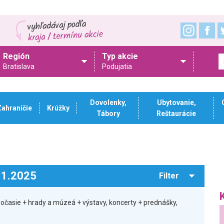
Región
Typ akcie
Bratislava
Podujatia
Dovolenky,
Ubytovanie,
Zahraničie
Krúžky
Tábory
Reštaurácie
.11.2025
Filter
počasie + hrady a múzeá + výstavy, koncerty + prednášky,