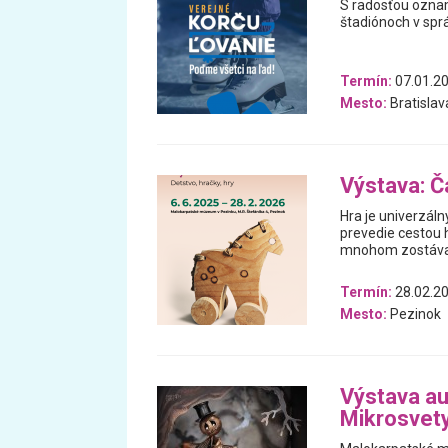
S radosťou ozna
štadiónoch v spr
Termín:
07.01.20
Mesto:
Bratislav
Výstava: Ča
Hra je univerzáln
prevedie cestou h
mnohom zostával
Termín:
28.02.20
Mesto:
Pezinok
Výstava au
Mikrosvet