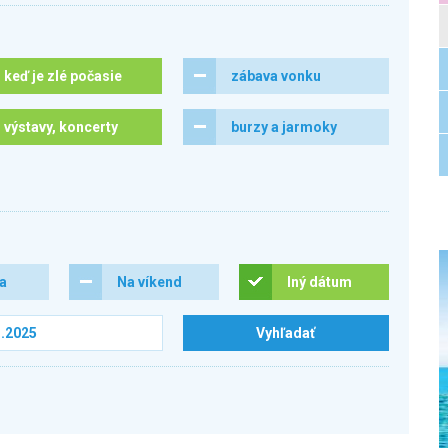
keď je zlé počasie
zábava vonku
výstavy, koncerty
burzy a jarmoky
ra
Na víkend
Iný dátum