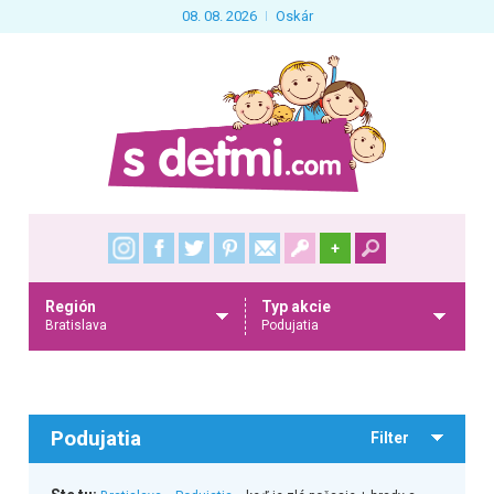
08. 08. 2026
Oskár
+
Región
Typ akcie
Bratislava
Podujatia
Podujatia
Filter