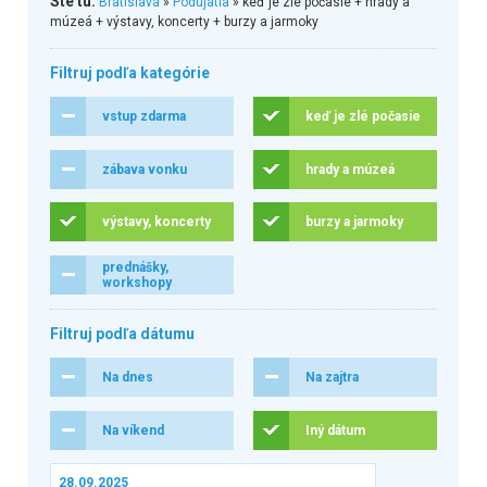
Ste tu:
Bratislava
»
Podujatia
» keď je zlé počasie + hrady a
múzeá + výstavy, koncerty + burzy a jarmoky
Filtruj podľa kategórie
vstup zdarma
keď je zlé počasie
zábava vonku
hrady a múzeá
výstavy, koncerty
burzy a jarmoky
prednášky,
workshopy
Filtruj podľa dátumu
Na dnes
Na zajtra
Na víkend
Iný dátum