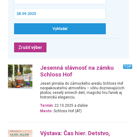
Zrušiť výber
Jesenná slávnosť na zámku
TOP
Schloss Hof
Jeseň prináša do zámockého areálu Schloss Hof
neopakovateľnú atmosféru – vôňu dozrievajúcich
plodov, veselý smiech detí, magickú hru farieb aj
historickú eleganciu.
Termín:
22.10.2025 a ďalšie
Mesto:
Schloss Hof (AT)
Výstava: Čas hier. Detstvo,