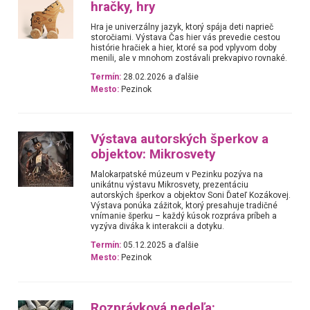
hračky, hry
Hra je univerzálny jazyk, ktorý spája deti naprieč
storočiami. Výstava Čas hier vás prevedie cestou
histórie hračiek a hier, ktoré sa pod vplyvom doby
menili, ale v mnohom zostávali prekvapivo rovnaké.
Termín:
28.02.2026 a ďalšie
Mesto:
Pezinok
Výstava autorských šperkov a
objektov: Mikrosvety
Malokarpatské múzeum v Pezinku pozýva na
unikátnu výstavu Mikrosvety, prezentáciu
autorských šperkov a objektov Soni Ďateľ Kozákovej.
Výstava ponúka zážitok, ktorý presahuje tradičné
vnímanie šperku – každý kúsok rozpráva príbeh a
vyzýva diváka k interakcii a dotyku.
Termín:
05.12.2025 a ďalšie
Mesto:
Pezinok
Rozprávková nedeľa: