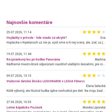
Najnovšie komentáre
25.07.2026, 11:14
Hojdačky v prírode - kde všade sú ukryté?
Eva
Hojdacka v Krpelanoch uz nie je, vysli sme si k nej vcera, ale, zial, uz je znicena. Ak sem planujete cestu len kvoli hojdacke, mozete si ju usetrit. Krasny vyhlad je tu vsak aj bez hojdacky :-)
19.07.2026, 11:44
Rozprávkový les pri kolibe Panoráma
Martina
Nádherné miesto ktoré odporúčam navštíviť všetkými desiatimi, pre rodiny s deťmi, dôchodcom... Proste a jednoducho ozaj rozprávkový les.. určite ešte prídeme. Odniesli sme si na pamiatku krásne tričká,
09.07.2026, 15:15
Vnútorné detské ihrisko LEGIONARIK v LEGIA Fitness
Elena Selecká
Kútik výborný, ale hlučná hudba úplne nevhodná pre deti. Na moju žiadosť o aspoň sušenie nereagovali.
27.06.2026, 16:53
Letné kúpalisko Pezinok
. Monika Lipovská