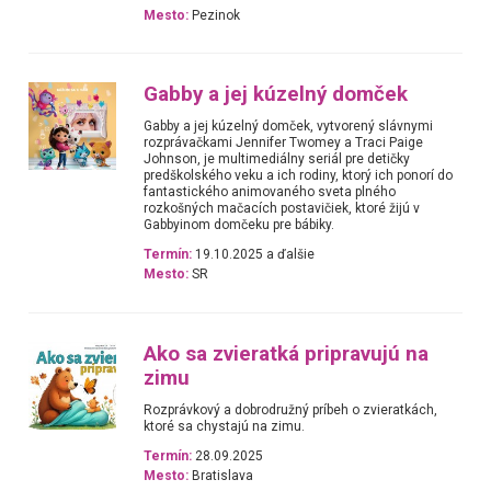
Mesto:
Pezinok
Gabby a jej kúzelný domček
Gabby a jej kúzelný domček, vytvorený slávnymi
rozprávačkami Jennifer Twomey a Traci Paige
Johnson, je multimediálny seriál pre detičky
predškolského veku a ich rodiny, ktorý ich ponorí do
fantastického animovaného sveta plného
rozkošných mačacích postavičiek, ktoré žijú v
Gabbyinom domčeku pre bábiky.
Termín:
19.10.2025 a ďalšie
Mesto:
SR
Ako sa zvieratká pripravujú na
zimu
Rozprávkový a dobrodružný príbeh o zvieratkách,
ktoré sa chystajú na zimu.
Termín:
28.09.2025
Mesto:
Bratislava