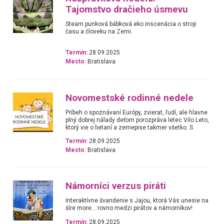
Tajomstvo dračieho úsmevu
Steam punková bábková eko inscenácia o stroji
času a človeku na Zemi.
Termín:
28.09.2025
Mesto:
Bratislava
Novomestské rodinné nedele
Príbeh o spoznávaní Európy, zvierat, ľudí, ale hlavne
plný dobrej nálady deťom porozpráva letec Vilo Leto,
ktorý vie o lietaní a zemepise takmer všetko. S
Termín:
28.09.2025
Mesto:
Bratislava
Námorníci verzus piráti
Interaktívne švandenie s Jajou, ktorá Vás unesie na
šíre more... rovno medzi pirátov a námorníkov!
Termín:
28.09.2025