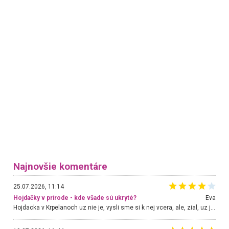
Najnovšie komentáre
25.07.2026, 11:14
Hojdačky v prírode - kde všade sú ukryté?
Eva
Hojdacka v Krpelanoch uz nie je, vysli sme si k nej vcera, ale, zial, uz je znicena. Ak sem planujete cestu len kvoli hojdacke, mozete si ju usetrit. Krasny vyhlad je tu vsak aj bez hojdacky :-)