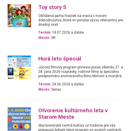
Toy story 5
Obľúbená partia hračiek sa vracia v novom
dobrodružstve, ktoré im prináša výzvu relevantnú pre
dnešný svet.
Termín:
18.07.2026 a ďalšie
Mesto:
SR
Hurá leto špeciál
Júnový filmový program prinesie počas víkendu 27. a
28. júna 2026 rozprávky, rodinné filmy aj špeciálnu
predpremiéru animovaného filmu Mimoni a monštrá.
Termín:
28.06.2026 a ďalšie
Mesto:
Senec
Otvorenie kultúrneho leta v
Starom Meste
Staromestské centrá kultúry už tradične pre vás
pripravujú bohatý letný program vo svojich centrách