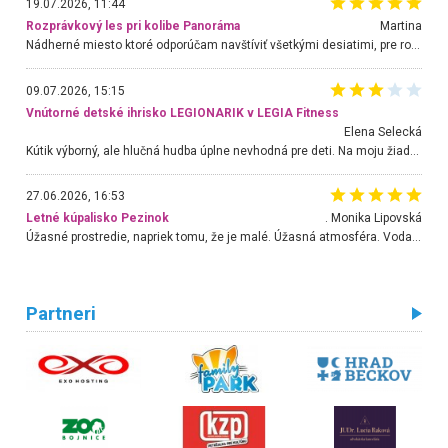
19.07.2026, 11:44
Rozprávkový les pri kolibe Panoráma
Martina
Nádherné miesto ktoré odporúčam navštíviť všetkými desiatimi, pre rodiny s deťmi, dôchodcom... Proste a jednoducho ozaj rozprávkový les.. určite ešte prídeme. Odniesli sme si na pamiatku krásne tričká,
09.07.2026, 15:15
Vnútorné detské ihrisko LEGIONARIK v LEGIA Fitness
Elena Selecká
Kútik výborný, ale hlučná hudba úplne nevhodná pre deti. Na moju žiadosť o aspoň sušenie nereagovali.
27.06.2026, 16:53
Letné kúpalisko Pezinok
. Monika Lipovská
Úžasné prostredie, napriek tomu, že je malé. Úžasná atmosféra. Voda fantastická a nádherná. Ľudí je pomerne veľa, ale su mili a ohľaduplní. Je veľmi zaujímavé sledovať, ako dokážu spolu športovať cudzí ľudia a bez ohľadu na vek. Vládne tu pohoda. Vnuka neviem dostať z vody. Ďakujem za krásny deň . Urcite sa sem vrátim. Jediný problém je s parkovaním, ale aj ten sa mi podarilo vyriešiť. Monika Bratislava
Partneri