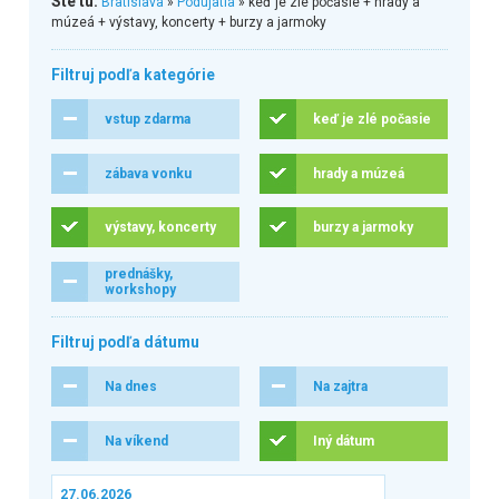
Ste tu:
Bratislava
»
Podujatia
» keď je zlé počasie + hrady a
múzeá + výstavy, koncerty + burzy a jarmoky
Filtruj podľa kategórie
vstup zdarma
keď je zlé počasie
zábava vonku
hrady a múzeá
výstavy, koncerty
burzy a jarmoky
prednášky,
workshopy
Filtruj podľa dátumu
Na dnes
Na zajtra
Na víkend
Iný dátum