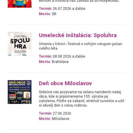
Mimoni a monštrá nás zavedú až do Hollywoodu.
Termín:
26.07.2026 a ďalšie
Mesto:
SR
Umelecké inštalácia: Spoluhra
Umenie v tržnici - festival s voľným vstupom počas
celého leta.
Termín:
08.08.2026 a ďalšie
Mesto:
Bratislava
Deň obce Miloslavov
Srdečne vás pozývame na oslavu narodenín našej
obce, kde si pripomenieme 105. výročie jej
založenia. Príďte sa zabaviť, stretnúť susedov a užiť
si skvelý deň s celou rodinou.
Termín:
27.06.2026
Mesto:
Miloslavov