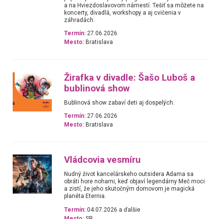
a na Hviezdoslavovom námestí. Tešiť sa môžete na
koncerty, divadlá, workshopy a aj cvičenia v
záhradách.
Termín:
27.06.2026
Mesto:
Bratislava
Žirafka v divadle: Šašo Luboš a
bublinová show
Bublinová show zabaví deti aj dospelých.
Termín:
27.06.2026
Mesto:
Bratislava
Vládcovia vesmíru
Nudný život kancelárskeho outsidera Adama sa
obráti hore nohami, keď objaví legendárny Meč moci
a zistí, že jeho skutočným domovom je magická
planéta Eternia.
Termín:
04.07.2026 a ďalšie
Mesto:
SR