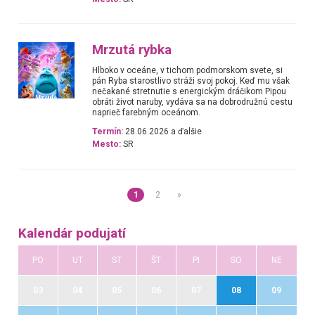
Mrzutá rybka
Hlboko v oceáne, v tichom podmorskom svete, si
pán Ryba starostlivo stráži svoj pokoj. Keď mu však
nečakané stretnutie s energickým dráčikom Pipou
obráti život naruby, vydáva sa na dobrodružnú cestu
naprieč farebným oceánom.
Termín:
28.06.2026 a ďalšie
Mesto:
SR
1
2
»
Kalendár podujatí
PO
UT
ST
ŠT
PI
SO
NE
03
04
05
06
07
08
09