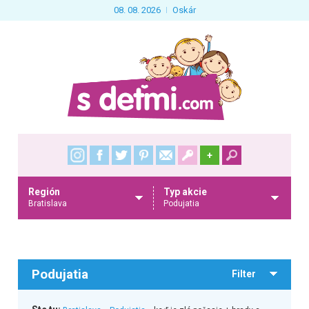
08. 08. 2026
Oskár
+
Región
Typ akcie
Bratislava
Podujatia
Podujatia
Filter