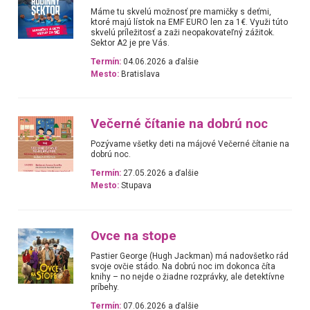
Máme tu skvelú možnosť pre mamičky s deťmi,
ktoré majú lístok na EMF EURO len za 1€. Využi túto
skvelú príležitosť a zaži neopakovateľný zážitok.
Sektor A2 je pre Vás.
Termín:
04.06.2026 a ďalšie
Mesto:
Bratislava
Večerné čítanie na dobrú noc
Pozývame všetky deti na májové Večerné čítanie na
dobrú noc.
Termín:
27.05.2026 a ďalšie
Mesto:
Stupava
Ovce na stope
Pastier George (Hugh Jackman) má nadovšetko rád
svoje ovčie stádo. Na dobrú noc im dokonca číta
knihy – no nejde o žiadne rozprávky, ale detektívne
príbehy.
Termín:
07.06.2026 a ďalšie