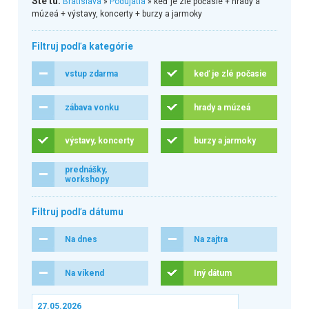
Ste tu:
Bratislava
»
Podujatia
» keď je zlé počasie + hrady a
múzeá + výstavy, koncerty + burzy a jarmoky
Filtruj podľa kategórie
vstup zdarma
keď je zlé počasie
zábava vonku
hrady a múzeá
výstavy, koncerty
burzy a jarmoky
prednášky,
workshopy
Filtruj podľa dátumu
Na dnes
Na zajtra
Na víkend
Iný dátum