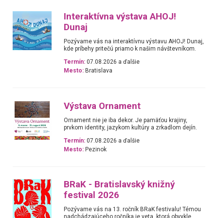
Interaktívna výstava AHOJ!
Dunaj
Pozývame vás na interaktívnu výstavu AHOJ! Dunaj,
kde príbehy pritečú priamo k našim návštevníkom.
Termín:
07.08.2026 a ďalšie
Mesto:
Bratislava
Výstava Ornament
Ornament nie je iba dekor. Je pamäťou krajiny,
prvkom identity, jazykom kultúry a zrkadlom dejín.
Termín:
07.08.2026 a ďalšie
Mesto:
Pezinok
BRaK - Bratislavský knižný
festival 2026
Pozývame vás na 13. ročník BRaK festivalu! Témou
nadchádzajúceho ročníka je veta, ktorá obvykle