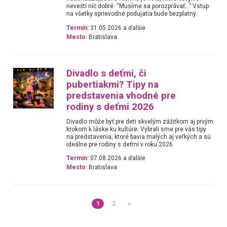
neveští nič dobré: “Musíme sa porozprávať…” Vstup
na všetky sprievodné podujatia bude bezplatný.
Termín:
31.05.2026 a ďalšie
Mesto:
Bratislava
Divadlo s deťmi, či
pubertiakmi? Tipy na
predstavenia vhodné pre
rodiny s deťmi 2026
Divadlo môže byť pre deti skvelým zážitkom aj prvým
krokom k láske ku kultúre. Vybrali sme pre vás tipy
na predstavenia, ktoré bavia malých aj veľkých a sú
ideálne pre rodiny s deťmi v roku 2026.
Termín:
07.08.2026 a ďalšie
Mesto:
Bratislava
1
2
»