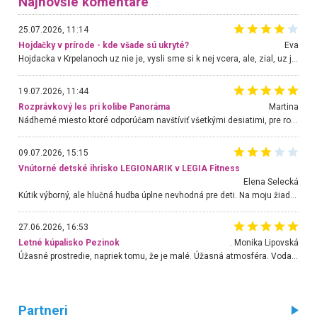
Najnovšie komentáre
25.07.2026, 11:14
Hojdačky v prírode - kde všade sú ukryté?
Eva
Hojdacka v Krpelanoch uz nie je, vysli sme si k nej vcera, ale, zial, uz je znicena. Ak sem planujete cestu len kvoli hojdacke, mozete si ju usetrit. Krasny vyhlad je tu vsak aj bez hojdacky :-)
19.07.2026, 11:44
Rozprávkový les pri kolibe Panoráma
Martina
Nádherné miesto ktoré odporúčam navštíviť všetkými desiatimi, pre rodiny s deťmi, dôchodcom... Proste a jednoducho ozaj rozprávkový les.. určite ešte prídeme. Odniesli sme si na pamiatku krásne tričká,
09.07.2026, 15:15
Vnútorné detské ihrisko LEGIONARIK v LEGIA Fitness
Elena Selecká
Kútik výborný, ale hlučná hudba úplne nevhodná pre deti. Na moju žiadosť o aspoň sušenie nereagovali.
27.06.2026, 16:53
Letné kúpalisko Pezinok
. Monika Lipovská
Úžasné prostredie, napriek tomu, že je malé. Úžasná atmosféra. Voda fantastická a nádherná. Ľudí je pomerne veľa, ale su mili a ohľaduplní. Je veľmi zaujímavé sledovať, ako dokážu spolu športovať cudzí ľudia a bez ohľadu na vek. Vládne tu pohoda. Vnuka neviem dostať z vody. Ďakujem za krásny deň . Urcite sa sem vrátim. Jediný problém je s parkovaním, ale aj ten sa mi podarilo vyriešiť. Monika Bratislava
Partneri