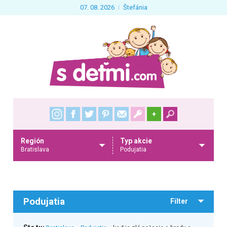
07. 08. 2026
Štefánia
+
Región
Typ akcie
Bratislava
Podujatia
Podujatia
Filter